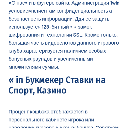
«О нас» и в футере сайта. Администрация 1win
условием клиентам конфиденциальность а
безопасность информации. Ддя ее защиты
используется 128-битный » « замок
шифрования и технологии SSL. Кроме только,
большая часть видеослотов данного игрового
клуба характеризуется наличием особых
бонусных раундов и увеличенными
множителями суммы.
« in Букмекер Ставки на
Спорт, Казино
Процент кэшбэка отображается в
персонального кабинете игрока или
наведении курсора и иконку бонуса. Советуем