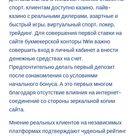
спорт, клиентам доступно казино, лайв-
казино с реальными дилерами, азартные и
быстрый игры, виртуальный спорт, покер,
трейдинг. Для совершения первой ставки на
сайте букмекерской конторы 1Win важно
совершить вход в личный кабинет а внести
денежные средствах на счет.
Предпочтительно делать первый депозит
после ознакомления со условиями
начального бонуса. А это первых многом
благодаря отсутствие влияния на интернет-
соединение со стороны зеркальной копии
сайта.
Мнение реальных клиентов на независимых
платформах подтверждают чудесный рейтинг