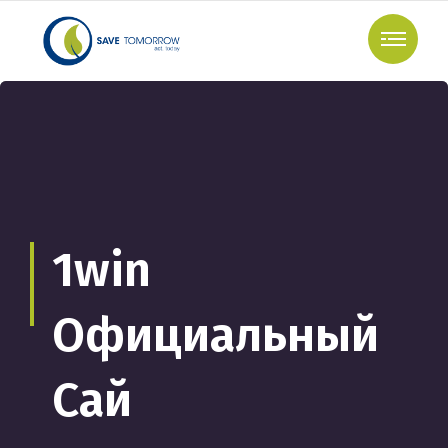
1win
Официальный
Сай