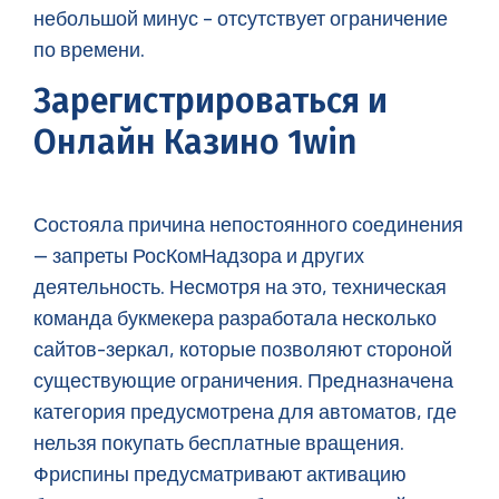
небольшой минус – отсутствует ограничение
по времени.
Зарегистрироваться и
Онлайн Казино 1win
Состояла причина непостоянного соединения
— запреты РосКомНадзора и других
деятельность. Несмотря на это, техническая
команда букмекера разработала несколько
сайтов-зеркал, которые позволяют стороной
существующие ограничения. Предназначена
категория предусмотрена для автоматов, где
нельзя покупать бесплатные вращения.
Фриспины предусматривают активацию