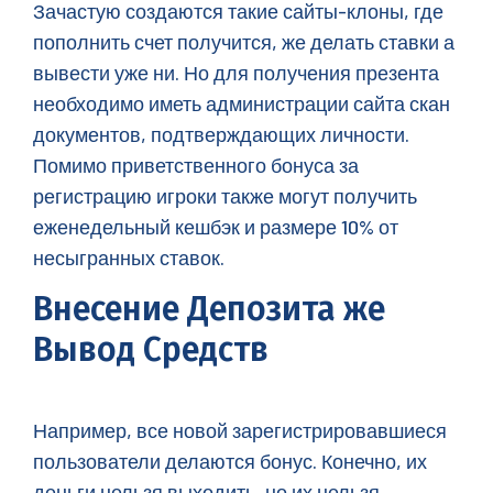
Зачастую создаются такие сайты-клоны, где
пополнить счет получится, же делать ставки а
вывести уже ни. Но для получения презента
необходимо иметь администрации сайта скан
документов, подтверждающих личности.
Помимо приветственного бонуса за
регистрацию игроки также могут получить
еженедельный кешбэк и размере 10% от
несыгранных ставок.
Внесение Депозита же
Вывод Средств
Например, все новой зарегистрировавшиеся
пользователи делаются бонус. Конечно, их
деньги нельзя выходить, но их нельзя