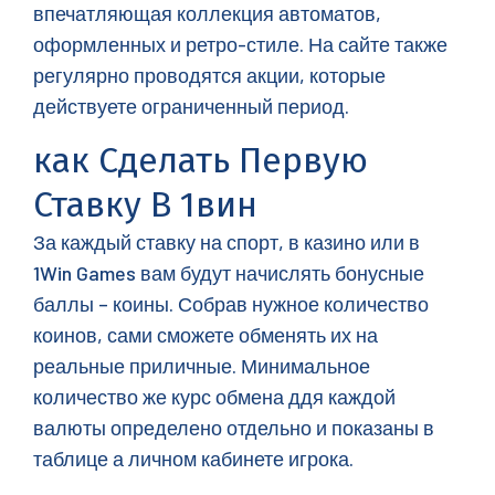
впечатляющая коллекция автоматов,
оформленных и ретро-стиле. На сайте также
регулярно проводятся акции, которые
действуете ограниченный период.
как Сделать Первую
Ставку В 1вин
За каждый ставку на спорт, в казино или в
1Win Games вам будут начислять бонусные
баллы – коины. Собрав нужное количество
коинов, сами сможете обменять их на
реальные приличные. Минимальное
количество же курс обмена ддя каждой
валюты определено отдельно и показаны в
таблице а личном кабинете игрока.