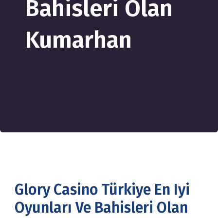
Bahisleri Olan
Kumarhan
Glory Casino Türkiye En Iyi
Oyunları Ve Bahisleri Olan