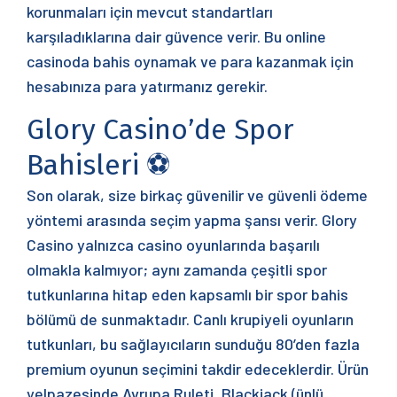
korunmaları için mevcut standartları
karşıladıklarına dair güvence verir. Bu online
casinoda bahis oynamak ve para kazanmak için
hesabınıza para yatırmanız gerekir.
Glory Casino’de Spor
Bahisleri ⚽️
Son olarak, size birkaç güvenilir ve güvenli ödeme
yöntemi arasında seçim yapma şansı verir. Glory
Casino yalnızca casino oyunlarında başarılı
olmakla kalmıyor; aynı zamanda çeşitli spor
tutkunlarına hitap eden kapsamlı bir spor bahis
bölümü de sunmaktadır. Canlı krupiyeli oyunların
tutkunları, bu sağlayıcıların sunduğu 80’den fazla
premium oyunun seçimini takdir edeceklerdir. Ürün
yelpazesinde Avrupa Ruleti, Blackjack (ünlü