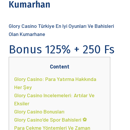
Kumarhan
Glory Casino Türkiye En Iyi Oyunları Ve Bahisleri
Olan Kumarhane
Bonus 125% + 250 Fs
Content
Glory Casino: Para Yatırma Hakkında
Her Şey
Glory Casino Incelemeleri: Artılar Ve
Eksiler
Glory Casino Bonusları
Glory Casino’de Spor Bahisleri ⚽️
Para Çekme Yöntemleri Ve Zaman