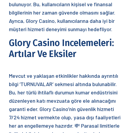
bulunuyor. Bu, kullanıcıların kişisel ve finansal
bilgilerinin her zaman güvende olmasını sağlar.
Ayrıca, Glory Casino, kullanıcılarına daha iyi bir
müşteri hizmeti deneyimi sunmayı hedefliyor.
Glory Casino Incelemeleri:
Artılar Ve Eksiler
Mevcut ve yaklaşan etkinlikler hakkında ayrıntılı
bilgi ‘TURNUVALAR’ sekmesi altında bulunabilir.
Bu, her türlü ihtilaflı durumun kumar endüstrisini
düzenleyen katı mevzuata göre ele alınacağını
garanti eder. Glory Casino’nin güvenlik hizmeti
7/24 hizmet vermekte olup, yasa dışı faaliyetleri
her an engellemeye hazırdır. 💸 Parasal limitlerle