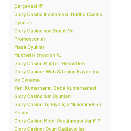
Çerçevesi 💸
Glory Casino Incelemesi: Harika Casino
Oyunları
Glory Casino’nun Bonus Ve
Promosyonları
Masa Oyunları
Müşteri Hizmetleri 📞
Glory Casino Müşteri Hizmetleri
Glory Casino: Web Sitesine Kaydolma
Ve Oynama
Yeni Kumarhane: Baba Kumarhanesi
Glory Casino’nun Oyunları
Glory Casino Türkiye Için Mükemmel Bir
Seçim
Glory Casino Mobil Uygulaması Var Mı?
Glory Casino: Oyun Sağlayıcıları