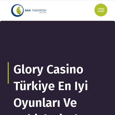
Glory Casino
Türkiye En Iyi
Oyunları Ve