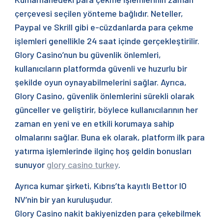
çerçevesi seçilen yönteme bağlıdır. Neteller,
Paypal ve Skrill gibi e-cüzdanlarda para çekme
işlemleri genellikle 24 saat içinde gerçekleştirilir.
Glory Casino’nun bu güvenlik önlemleri,
kullanıcıların platformda güvenli ve huzurlu bir
şekilde oyun oynayabilmelerini sağlar. Ayrıca,
Glory Casino, güvenlik önlemlerini sürekli olarak
günceller ve geliştirir, böylece kullanıcılarının her
zaman en yeni ve en etkili korumaya sahip
olmalarını sağlar. Buna ek olarak, platform ilk para
yatırma işlemlerinde ilginç hoş geldin bonusları
sunuyor
glory casino turkey
.
Ayrıca kumar şirketi, Kıbrıs’ta kayıtlı Bettor IO
NV’nin bir yan kuruluşudur.
Glory Casino nakit bakiyenizden para çekebilmek