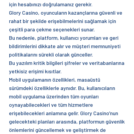
için hesabınızı doğrulamanız gerekir.
Glory Casino, oyuncuların kazançlarına güvenli ve
rahat bir şekilde erişebilmelerini sağlamak için
çeşitli para çekme seçenekleri sunar.
Bu nedenle, platform, kullanıcı yorumları ve geri
bildirimlerini dikkate alır ve müşteri memnuniyeti
politikalarını sürekli olarak günceller.
Bu yazılım kritik bilgileri şifreler ve veritabanlarına
yetkisiz erişimi kısıtlar.
Mobil uygulamanın özellikleri, masaüstü
sürümdeki özelliklerle aynıdır. Bu, kullanıcıların
mobil uygulama üzerinden tüm oyunları
oynayabilecekleri ve tüm hizmetlere
erişebilecekleri anlamına gelir. Glory Casino’nun
gelecekteki planları arasında, platformun güvenlik
önlemlerini güncellemek ve geliştirmek de