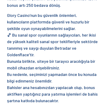
bonus artı 250 bedava dönüş.
Glory Casino’nun bu güvenlik önlemleri,
kullanıcıların platformda güvenli ve huzurlu bir
şekilde oyun oynayabilmelerini sağlar.
🏀 Bu sanal spor oyunlarının sağlayıcıları, her ikisi
de yüksek kaliteli sanal spor teklifleriyle sektörde
tanınmış ve saygı duyulan Betradar ve
GoldenRace’tir.
Bununla birlikte, siteye bir tarayıcı aracılığıyla bir
mobil cihazdan erişebilirsiniz.
Bu nedenle, seçiminizi yapmadan önce bu konuda
bilgi edinmeniz önemlidir.
Bahisler ana hesabınızdan yapılacak olup, bonus
aktifken yaptığınız para yatırma işlemleri de bahis
şartına katkıda bulunacaktır.