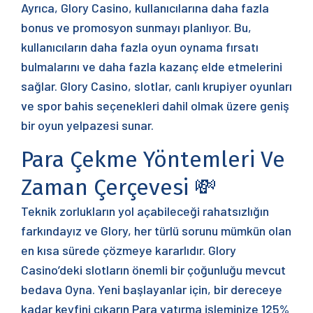
Ayrıca, Glory Casino, kullanıcılarına daha fazla
bonus ve promosyon sunmayı planlıyor. Bu,
kullanıcıların daha fazla oyun oynama fırsatı
bulmalarını ve daha fazla kazanç elde etmelerini
sağlar. Glory Casino, slotlar, canlı krupiyer oyunları
ve spor bahis seçenekleri dahil olmak üzere geniş
bir oyun yelpazesi sunar.
Para Çekme Yöntemleri Ve
Zaman Çerçevesi 💸
Teknik zorlukların yol açabileceği rahatsızlığın
farkındayız ve Glory, her türlü sorunu mümkün olan
en kısa sürede çözmeye kararlıdır. Glory
Casino’deki slotların önemli bir çoğunluğu mevcut
bedava Oyna. Yeni başlayanlar için, bir dereceye
kadar keyfini çıkarın Para yatırma işleminize 125%