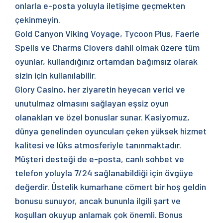
onlarla e-posta yoluyla iletişime geçmekten
çekinmeyin.
Gold Canyon Viking Voyage, Tycoon Plus, Faerie
Spells ve Charms Clovers dahil olmak üzere tüm
oyunlar, kullandığınız ortamdan bağımsız olarak
sizin için kullanılabilir.
Glory Casino, her ziyaretin heyecan verici ve
unutulmaz olmasını sağlayan eşsiz oyun
olanakları ve özel bonuslar sunar. Kasiyomuz,
dünya genelinden oyuncuları çeken yüksek hizmet
kalitesi ve lüks atmosferiyle tanınmaktadır.
Müşteri desteği de e-posta, canlı sohbet ve
telefon yoluyla 7/24 sağlanabildiği için övgüye
değerdir. Üstelik kumarhane cömert bir hoş geldin
bonusu sunuyor, ancak bununla ilgili şart ve
koşulları okuyup anlamak çok önemli. Bonus