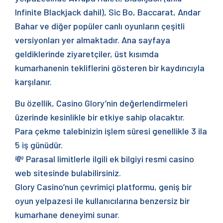
Infinite Blackjack dahil), Sic Bo, Baccarat, Andar
Bahar ve diğer popüler canlı oyunların çeşitli
versiyonları yer almaktadır. Ana sayfaya
geldiklerinde ziyaretçiler, üst kısımda
kumarhanenin tekliflerini gösteren bir kaydırıcıyla
karşılanır.
Bu özellik, Casino Glory’nin değerlendirmeleri
üzerinde kesinlikle bir etkiye sahip olacaktır.
Para çekme talebinizin işlem süresi genellikle 3 ila
5 iş günüdür.
💸 Parasal limitlerle ilgili ek bilgiyi resmi casino
web sitesinde bulabilirsiniz.
Glory Casino’nun çevrimiçi platformu, geniş bir
oyun yelpazesi ile kullanıcılarına benzersiz bir
kumarhane deneyimi sunar.