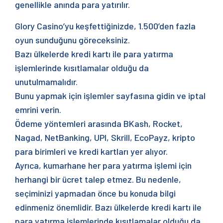
genellikle anında para yatırılır.
Glory Casino’yu keşfettiğinizde, 1.500’den fazla
oyun sunduğunu göreceksiniz.
Bazı ülkelerde kredi kartı ile para yatırma
işlemlerinde kısıtlamalar olduğu da
unutulmamalıdır.
Bunu yapmak için işlemler sayfasına gidin ve iptal
emrini verin.
Ödeme yöntemleri arasında BKash, Rocket,
Nagad, NetBanking, UPI, Skrill, EcoPayz, kripto
para birimleri ve kredi kartları yer alıyor.
Ayrıca, kumarhane her para yatırma işlemi için
herhangi bir ücret talep etmez. Bu nedenle,
seçiminizi yapmadan önce bu konuda bilgi
edinmeniz önemlidir. Bazı ülkelerde kredi kartı ile
para yatırma işlemlerinde kısıtlamalar olduğu da