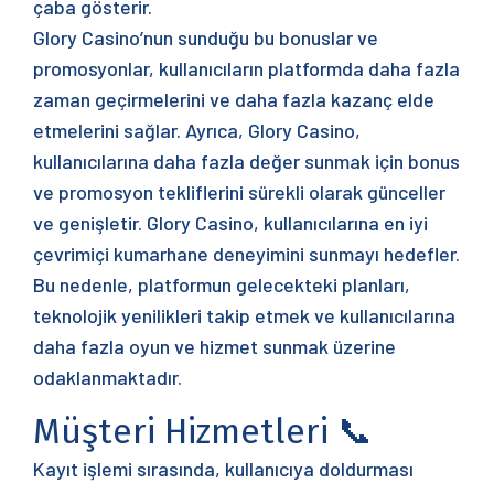
çaba gösterir.
Glory Casino’nun sunduğu bu bonuslar ve
promosyonlar, kullanıcıların platformda daha fazla
zaman geçirmelerini ve daha fazla kazanç elde
etmelerini sağlar. Ayrıca, Glory Casino,
kullanıcılarına daha fazla değer sunmak için bonus
ve promosyon tekliflerini sürekli olarak günceller
ve genişletir. Glory Casino, kullanıcılarına en iyi
çevrimiçi kumarhane deneyimini sunmayı hedefler.
Bu nedenle, platformun gelecekteki planları,
teknolojik yenilikleri takip etmek ve kullanıcılarına
daha fazla oyun ve hizmet sunmak üzerine
odaklanmaktadır.
Müşteri Hizmetleri 📞
Kayıt işlemi sırasında, kullanıcıya doldurması