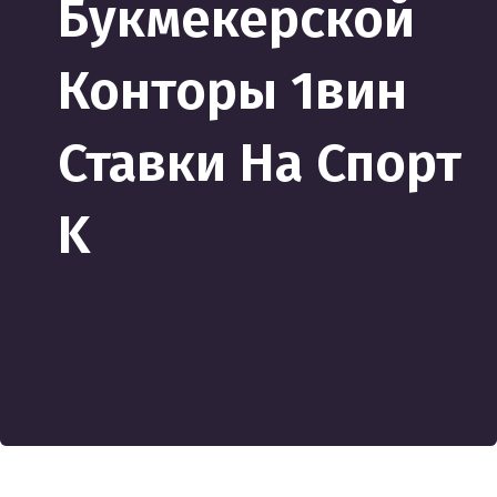
Букмекерской
Конторы 1вин
Ставки На Спорт
K