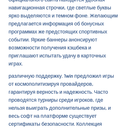
навигационная строчки, где светлые буквы
ярко выделяются и темном фоне. Желающим
предлагается информация об бонусных
программах же предстоящих спортивных
событии. Яркие баннеры анонсируют
возможности получения кэшбека и
приглашают испытать удачу в карточных
играх.
различную поддержку. 1win предложил игры
от космополитизируя провайдеров,
гарантируя верность и надежность. Часто
проводятся турниры среди игроков, где
нельзя выиграть дополнительные призы, и
весь софт на платформе существует
сертификаты безопасности. Коллекция