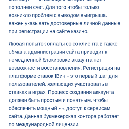
пополнен счет. Для того чтобы только
возникло проблем с выводом выигрыша,
важен указывать достоверные личной данные
при регистрации на сайте казино.
Любая попыток оплаты со со клиента в также
обмана администрации сайта приводит к
немедленной блокировке аккаунта нет
возможности восстановления. Регистрация на
платформе ставок 1Вин – это первый шаг для
пользователей, желающих участвовать в
ставках а играх. Процесс создания аккаунта
должен быть простым и понятным, чтобы
обеспечить мощный » « доступ к сервисам
сайта. Данная букмекерская контора работает
по международной лицензии.