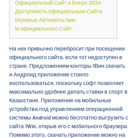
Официальный Сайт а Бонус 2024
Доступность официальным Сайта
Игровые Автоматы 1win
In официального Сайт
На них привычно перебросит при посещении
официального сайта, если тот недоступен в
стране. Предложением конторы 1Вин скачать
и Андроид приложение стоило
воспользоваться, поскольку софт позволяет
максимально удобнее делать ставки в спорт в
Казахстане. Приложение на мобильные
устройства под управлением операционной
системы Android можно бесплатно выгрузить с
сайта 1Win, открыв его с мобильного браузера.
Помимо этого, скачать приложение можно на