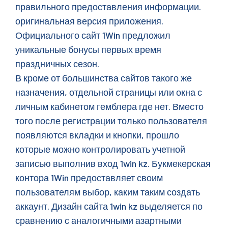
правильного предоставления информации.
оригинальная версия приложения.
Официального сайт 1Win предложил
уникальные бонусы первых время
праздничных сезон.
В кроме от большинства сайтов такого же
назначения, отдельной страницы или окна с
личным кабинетом гемблера где нет. Вместо
того после регистрации только пользователя
появляются вкладки и кнопки, прошло
которые можно контролировать учетной
записью выполнив вход 1win kz. Букмекерская
контора 1Win предоставляет своим
пользователям выбор, каким таким создать
аккаунт. Дизайн сайта 1win kz выделяется по
сравнению с аналогичными азартными