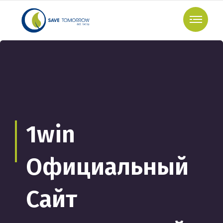
1win
Официальный
Сайт