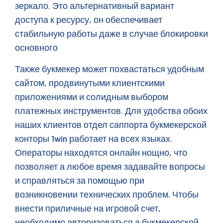
зеркало. Это альтернативный вариант
доступа к ресурсу, он обеспечивает
стабильную работы даже в случае блокировки
основного
Также букмекер может похвастаться удобным
сайтом, продвинутыми клиентскими
приложениями и солидным выбором
платежных инструментов. Для удобства обоих
наших клиентов отдел саппорта букмекерской
конторы 1win работает на всех языках.
Операторы находятся онлайн нощно, что
позволяет а любое время задавайте вопросы
и справляться за помощью при
возникновении технических проблем. Чтобы
внести приличные на игровой счет,
необходимо авторизоваться а букмекерской