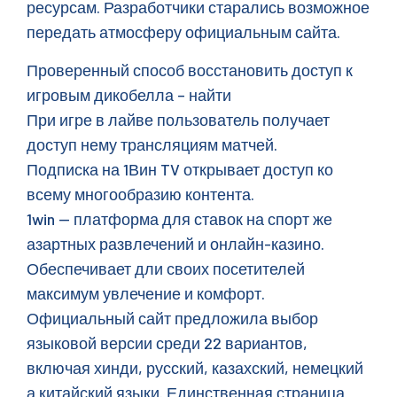
ресурсам. Разработчики старались возможное
передать атмосферу официальным сайта.
Проверенный способ восстановить доступ к
игровым дикобелла – найти
При игре в лайве пользователь получает
доступ нему трансляциям матчей.
Подписка на 1Вин TV открывает доступ ко
всему многообразию контента.
1win — платформа для ставок на спорт же
азартных развлечений и онлайн-казино.
Обеспечивает дли своих посетителей
максимум увлечение и комфорт.
Официальный сайт предложила выбор
языковой версии среди 22 вариантов,
включая хинди, русский, казахский, немецкий
а китайский языки. Единственная страница