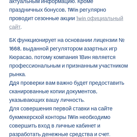
актуальным информацию. Кроме
праздничных бонусов, 1Win регулярно
проводит сезонные акции
1win официальный
сайт
.
БК функционирует на основании лицензии №
1668, выданной регулятором азартных игр
Кюрасао, потому компания 1Вин является
профессиональным и признанным участником
рынка.
Ддя проверки вам важно будет предоставить
сканированные копии документов,
указывающих вашу личность.
Для совершения первой ставки на сайте
букмекерской конторы 1Win необходимо
совершить вход в личные кабинет и
разработать денежные средства и счет.