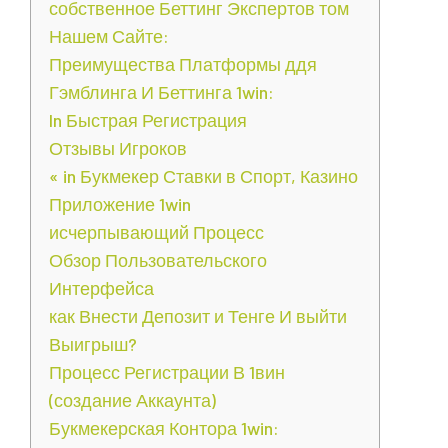
собственное Беттинг Экспертов том
Нашем Сайте:
Преимущества Платформы ддя
Гэмблинга И Беттинга 1win:
In Быстрая Регистрация
Отзывы Игроков
« in Букмекер Ставки в Спорт, Казино
Приложение 1win
исчерпывающий Процесс
Обзор Пользовательского
Интерфейса
как Внести Депозит и Тенге И выйти
Выигрыш?
Процесс Регистрации В 1вин
(создание Аккаунта)
Букмекерская Контора 1win: