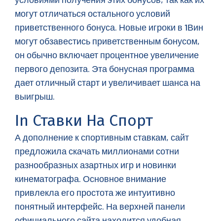
могут отличаться остального условий
приветственного бонуса. Новые игроки в 1Вин
могут обзавестись приветственным бонусом,
он обычно включает процентное увеличение
первого депозита. Эта бонусная программа
дает отличный старт и увеличивает шанса на
выигрыш.
In Ставки На Спорт
А дополнение к спортивным ставкам, сайт
предложила скачать миллионами сотни
разнообразных азартных игр и новинки
кинематографа. Основное внимание
привлекла его простота же интуитивно
понятный интерфейс. На верхней панели
официального сайта находится удобная