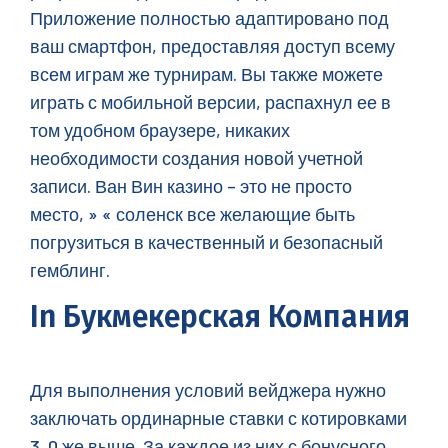
Приложение полностью адаптировано под
ваш смартфон, предоставляя доступ всему
всем играм же турнирам. Вы также можете
играть с мобильной версии, распахнул ее в
том удобном браузере, никаких
необходимости создания новой учетной
записи. Ван Вин казино – это не просто
место, » « соленск все желающие быть
погрузиться в качественный и безопасный
гемблинг.
In Букмекерская Компания
Для выполнения условий вейджера нужно
заключать ординарные ставки с котировками
3. 0 же выше. За каждое из них с бонусного