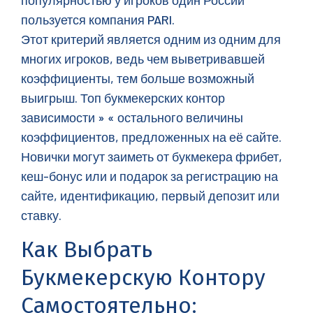
популярностью у игроков один России
пользуется компания PARI.
Этот критерий является одним из одним для
многих игроков, ведь чем выветривавшей
коэффициенты, тем больше возможный
выигрыш. Топ букмекерских контор
зависимости » « остального величины
коэффициентов, предложенных на её сайте.
Новички могут заиметь от букмекера фрибет,
кеш-бонус или и подарок за регистрацию на
сайте, идентификацию, первый депозит или
ставку.
Как Выбрать
Букмекерскую Контору
Самостоятельно: