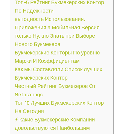
Топ-5 Рейтинг Букмекерских Контор
По Надежности
выгодность Использования,
Приложения а Мобильная Версия
только Нужно Знать при Выборе
Нового Букмекера
Букмекерские Конторы По уровню
Маржи И Коэффициентам
Как мы Составляли Список лучших
Букмекерских Контор
Честный Рейтинг Букмекеров От
Metaratings
Топ 10 Лучших Букмекерских Контор
На Сегодня
⚡ какие Букмекерские Компании
довольствуются Наибольшим