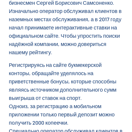
бизнесмен Сергей Борисович Самсоненко.
Изначально оператор обслуживал клиентов в
наземных местах обслуживания, а в 2017 году
начал принимаете интерактивные ставки на
официальном сайте. Чтобы упростить поиски
надёжной компании, можно довериться
нашему рейтингу.
Регистрируясь на сайте букмекерской
конторы, обращайте уделялось на
приветственные бонусы, которые способны
являясь источником дополнительного сумм
выигрыша от ставок на спорт.
Одноиз, за регистрацию а мобильном
приложении только первый депозит можно
получить 2000 копеечки.
Специально оператор обслуживал клиентов в