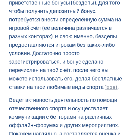
приветственные бонусы (бездепы). Для того
чтобы получить депозитный бонус,
потребуется внести определённую сумма на
игровой счёт (её величина различается в
разных конторах). В свою именно, бездепы
предоставляются игрокам без каких-либо
условии. Достаточно просто
зарегистрироваться, и бонус сделано
перечислен на твой счёт, после чего вы
можете использовать его, делая бесплатные
ставки на твои любимые виды спорта
1xbet
.
Ведет активность деятельность по помощи
отечественного спорта и осуществляет
коммуникации с бетторами на различных
оффлайн-форумах и других мероприятиях.
Покажем наглядно, а составляется оценка и