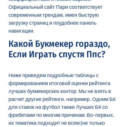
Официальный сайт Пари соответствует
современным трендам, имея быструю
загрузку страниц и поудобнее панель
навигации.
Какой Букмекер гораздо,
Если Играть спустя Ппс?
Ниже приведем подробные таблицы с
формированием итоговой оценки рейтинга
лучших букмекерских контор. Мы не взять в
расчет другие рейтинги, например, Одним БК
для ставок на футбол также Лучших БК со
фрибетами по многим причинам. Во-первых,
их тематика подходит не всем (не только