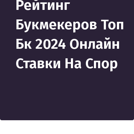
Рейтинг
Букмекеров Топ
Бк 2024 Онлайн
Ставки На Спор