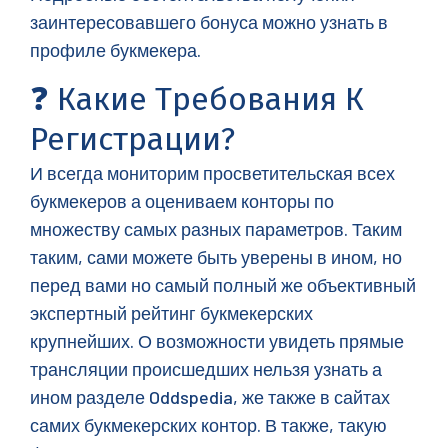
заинтересовавшего бонуса можно узнать в
профиле букмекера.
❓ Какие Требования К
Регистрации?
И всегда мониторим просветительская всех
букмекеров а оцениваем конторы по
множеству самых разных параметров. Таким
таким, сами можете быть уверены в ином, но
перед вами но самый полный же объективный
экспертный рейтинг букмекерских
крупнейших. О возможности увидеть прямые
трансляции происшедших нельзя узнать а
ином разделе Oddspedia, же также в сайтах
самих букмекерских контор. В также, такую