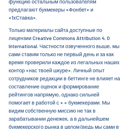
функцию остальным пользователям
предлагают букмекеры «Фонбет» и
«1хСтавка».
Только материалы сайта доступные по
лицензии Creative Commons Attribution 4. 0
International. Частности озвученного выше, мы
сами ставим только не первый день и за как
время проверили каждое из легальных наших
контор «нас твоей шкуре». Личный опыт
сотрудников редакции в беттинге не влияет на
составление оценок и формирование
рейтингов напрямую, однако сильней
помогает в работой с » « букмекерами. Мы
видим собственную миссию не так в
зарабатывании денежек, а в дальнейшем
букмекерского рынка в целом (ведь мы сами в