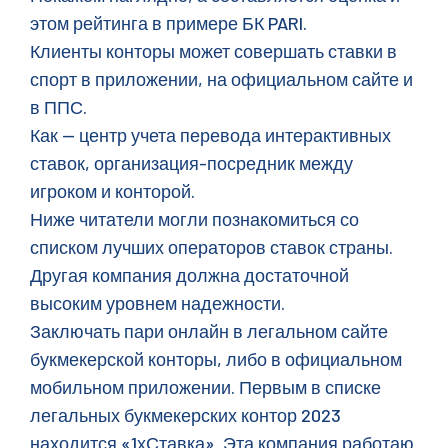
этом рейтинга в примере БК PARI.
Клиенты конторы может совершать ставки в
спорт в приложении, на официальном сайте и
в ППС.
Как — центр учета перевода интерактивных
ставок, организация-посредник между
игроком и конторой.
Ниже читатели могли познакомиться со
списком лучших операторов ставок страны.
Другая компания должна достаточной
высоким уровнем надежности.
Заключать пари онлайн в легальном сайте
букмекерской конторы, либо в официальном
мобильном приложении. Первым в списке
легальных букмекерских контор 2023
находится «1хСтавка». Эта компания работаю