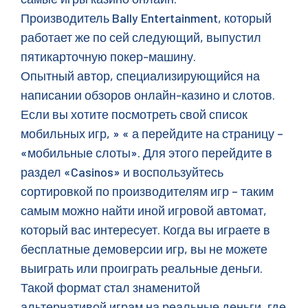
Производитель Bally Entertainment, который
работает же по сей следующий, выпустил
пятикарточную покер-машину.
Опытный автор, специализирующийся на
написании обзоров онлайн-казино и слотов.
Если вы хотите посмотреть свой список
мобильных игр, » « а перейдите на страницу –
«мобильные слоты». Для этого перейдите в
раздел «Casinos» и воспользуйтесь
сортировкой по производителям игр – таким
самым можно найти иной игровой автомат,
который вас интересует. Когда вы играете в
бесплатные демоверсии игр, вы не можете
выиграть или проиграть реальные деньги.
Такой формат стал знаменитой
альтернативой играм на реальные деньги, где