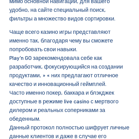
мимо основной навигации, для вашего
удобно, на сайте специальный поиск,
фильтры а множество видов сортировки.
Чаще всего казино игры представляют
именно так, благодаря чему вы сможете
попробовать свои навыки.
Play’n GO зарекомендовала себе как
разработчик, фокусирующийся на создании
продуктами, » « них предлагают отличное
качество и инновационный геймплей.
Часто именно покер, баккара и блэкджек
доступные в режиме live casino с мертвого
дилером и реальных соперниками за
обеденным.
Данный протокол полностью шифрует личные
данные клиентов и даже в случае его