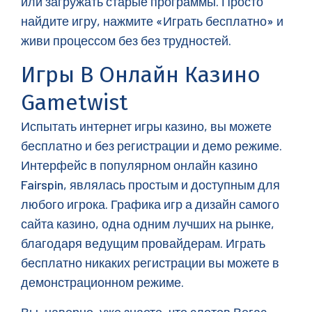
или загружать старые программы. Просто
найдите игру, нажмите «Играть бесплатно» и
живи процессом без без трудностей.
Игры В Онлайн Казино
Gametwist
Испытать интернет игры казино, вы можете
бесплатно и без регистрации и демо режиме.
Интерфейс в популярном онлайн казино
Fairspin, являлась простым и доступным для
любого игрока. Графика игр а дизайн самого
сайта казино, одна одним лучших на рынке,
благодаря ведущим провайдерам. Играть
бесплатно никаких регистрации вы можете в
демонстрационном режиме.