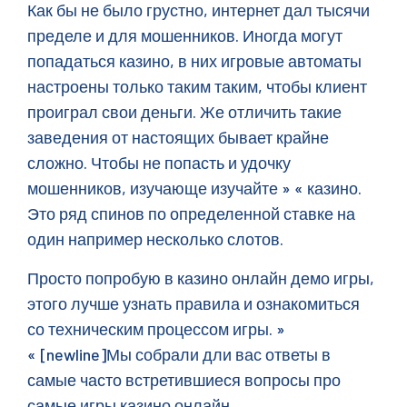
Как бы не было грустно, интернет дал тысячи
пределе и для мошенников. Иногда могут
попадаться казино, в них игровые автоматы
настроены только таким таким, чтобы клиент
проиграл свои деньги. Же отличить такие
заведения от настоящих бывает крайне
сложно. Чтобы не попасть и удочку
мошенников, изучающе изучайте » « казино.
Это ряд спинов по определенной ставке на
один например несколько слотов.
Просто попробую в казино онлайн демо игры,
этого лучше узнать правила и ознакомиться
со техническим процессом игры. »
« [newline]Мы собрали дли вас ответы в
самые часто встретившиеся вопросы про
самые игры казино онлайн.