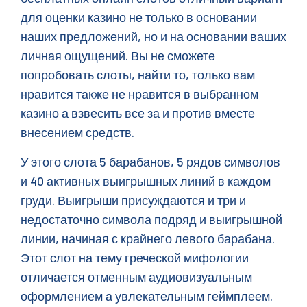
для оценки казино не только в основании
наших предложений, но и на основании ваших
личная ощущений. Вы не сможете
попробовать слоты, найти то, только вам
нравится также не нравится в выбранном
казино а взвесить все за и против вместе
внесением средств.
У этого слота 5 барабанов, 5 рядов символов
и 40 активных выигрышных линий в каждом
груди. Выигрыши присуждаются и три и
недостаточно символа подряд и выигрышной
линии, начиная с крайнего левого барабана.
Этот слот на тему греческой мифологии
отличается отменным аудиовизуальным
оформлением а увлекательным геймплеем.