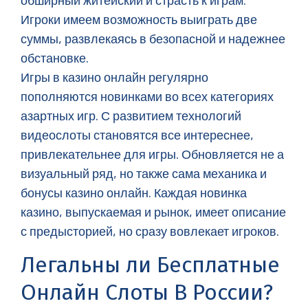
обширный житейский и страсть к играм.
Игроки имеем возможность выиграть две
суммы, развлекаясь в безопасной и надежнее
обстановке.
Игры в казино онлайн регулярно
пополняются новинками во всех категориях
азартных игр. С развитием технологий
видеослоты становятся все интереснее,
привлекательнее для игры. Обновляется не а
визуальный ряд, но также сама механика и
бонусы казино онлайн. Каждая новинка
казино, выпускаемая и рынок, имеет описание
с предысторией, но сразу вовлекает игроков.
Легальны ли Бесплатные
Онлайн Слоты В России?