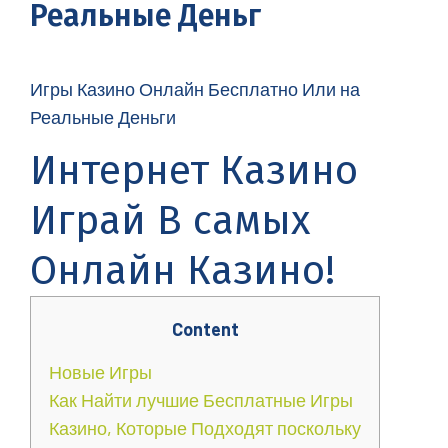
Реальные Деньг
Игры Казино Онлайн Бесплатно Или на
Реальные Деньги
Интернет Казино
Играй В самых
Онлайн Казино!
Content
Новые Игры
Как Найти лучшие Бесплатные Игры
Казино, Которые Подходят поскольку