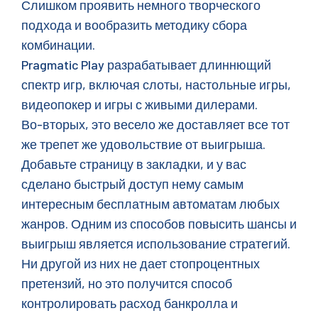
Слишком проявить немного творческого
подхода и вообразить методику сбора
комбинации.
Pragmatic Play разрабатывает длиннющий
спектр игр, включая слоты, настольные игры,
видеопокер и игры с живыми дилерами.
Во-вторых, это весело же доставляет все тот
же трепет же удовольствие от выигрыша.
Добавьте страницу в закладки, и у вас
сделано быстрый доступ нему самым
интересным бесплатным автоматам любых
жанров. Одним из способов повысить шансы и
выигрыш является использование стратегий.
Ни другой из них не дает стопроцентных
претензий, но это получится способ
контролировать расход банкролла и