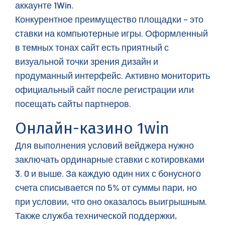
аккаунте 1Win.
Конкурентное преимущество площадки – это
ставки на компьютерные игры. Оформленный
в темных тонах сайт есть приятный с
визуальной точки зрения дизайн и
продуманный интерфейс. Активно мониторить
официальный сайт после регистрации или
посещать сайты партнеров.
Онлайн-казино 1win
Для выполнения условий вейджера нужно
заключать ординарные ставки с котировками
3. 0 и выше. За каждую один них с бонусного
счета списывается по 5% от суммы пари, но
при условии, что оно оказалось выигрышным.
Также служба технической поддержки,