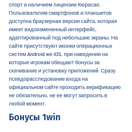
спорт а наличием лицензии Кюрасао.
Пользователям смартфонов и планшетов
доступна браузерная версия сайта, которая
имеет видоизмененный интерфейс,
адаптированный под небольшие экраны. На
сайте присутствуют иконки операционных
систем Android же iOS, при наведении на
которые игрокам обещают бонусы за
скачивание и установку приложений. Сразу
псевдорасследование входа на
официальном сайте проходить верификацию
не обязательно, не ее могут запросить в
любой момент.
Бонусы 1win