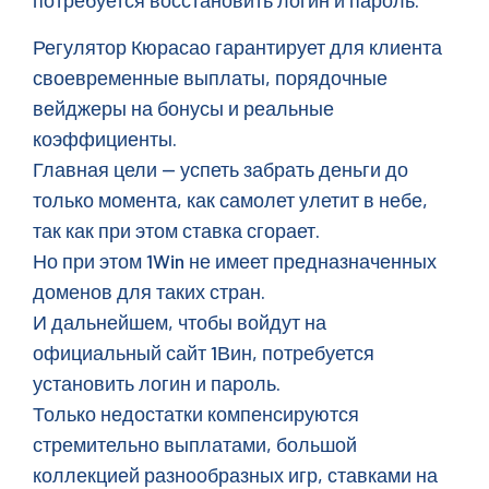
потребуется восстановить логин и пароль.
Регулятор Кюрасао гарантирует для клиента
своевременные выплаты, порядочные
вейджеры на бонусы и реальные
коэффициенты.
Главная цели — успеть забрать деньги до
только момента, как самолет улетит в небе,
так как при этом ставка сгорает.
Но при этом 1Win не имеет предназначенных
доменов для таких стран.
И дальнейшем, чтобы войдут на
официальный сайт 1Вин, потребуется
установить логин и пароль.
Только недостатки компенсируются
стремительно выплатами, большой
коллекцией разнообразных игр, ставками на