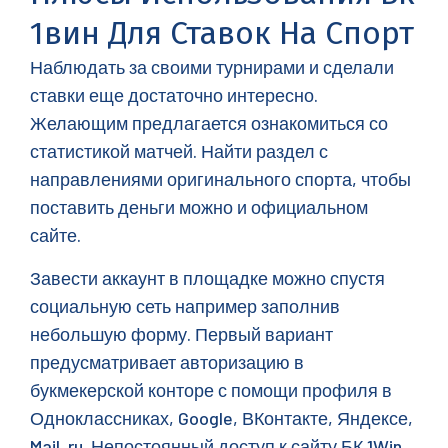
1вин Для Ставок На Спорт
Наблюдать за своими турнирами и сделали
ставки еще достаточно интересно.
Желающим предлагается ознакомиться со
статистикой матчей. Найти раздел с
направлениями оригинального спорта, чтобы
поставить деньги можно и официальном
сайте.
Завести аккаунт в площадке можно спустя
социальную сеть например заполнив
небольшую форму. Первый вариант
предусматривает авторизацию в
букмекерской конторе с помощи профиля в
Одноклассниках, Google, ВКонтакте, Яндексе,
Mail. ru. Непостоянный доступ к сайту БК 1Win