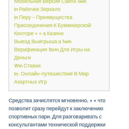
Мобильная Версия Сайта 1win
In Рабочее Зеркало
In Перу – Преимущества
Присоединения К Букмекерской
Конторе » « а Казино
Вывод Выигрыша а 1win
Верификация 1вин Для Игры на
Деньги
Win Ставки
In: Онлайн-путешествие В Мир
Азартных Игр
Средства зачислятся мгновенно, » « что
позволит сразу перейдут к заключению
спортивных пари. Для разговаривать с
консультантами технической поддержки