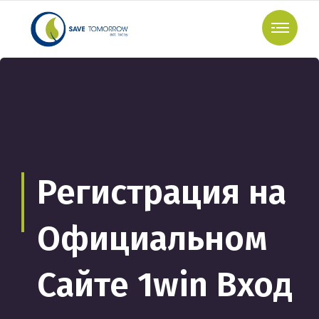
Регистрация на
Официальном
Сайте 1win Вход