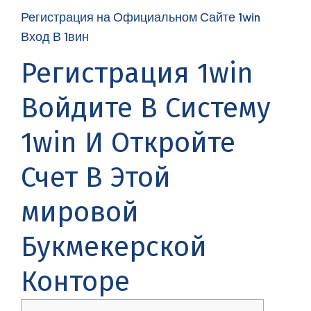
Регистрация на Официальном Сайте 1win
Вход В 1вин
Регистрация 1win
Войдите В Систему
1win И Откройте
Счет В Этой
мировой
Букмекерской
Конторе