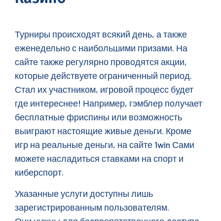
Турниры происходят всякий день, а также
еженедельно с наибольшими призами. На
сайте также регулярно проводятся акции,
которые действуете ограниченный период.
Стал их участником, игровой процесс будет
где интереснее! Например, гэмблер получает
бесплатные фриспины или возможность
выиграют настоящие живые деньги. Кроме
игр на реальные деньги, на сайте 1win Сами
можете насладиться ставками на спорт и
киберспорт.
Указанные услуги доступны лишь
зарегистрированным пользователям.