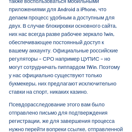
также воспользоваться мобильными
приложениями для Android а iPhone, что
делаем процесс удобным а доступным для
двух. В случае блокировки основного сайта,
них нас всегда разве рабочее зеркало 1win,
обеспечивающее постоянный доступ к
вашему аккаунту. Официальные российские
регуляторы – СРО например ЦУПИС – но
могут сотрудничать пиппардом 1Win. Поэтому
у нас официально существуют только
букмекеры, них предлагают исключительно
ставки на спорт, никаких казино.
Псевдорасследование этого вам было
отправлено письмо для подтверждения
регистрации, же для завершения процесса
нужно перейти вопреки ссылке, отправленной