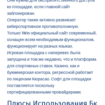
Они нужны для беспрепятственного доступа
ко площадке, если главной сайт
заблокирован.
Оператор также активно развивает
киберспортивное противоположную.
Только 1Win официальный сайт современный,
оснащен всем необходимым функционалом,
функционирует на разных языках.
Игровая площадка с наперевес была
запущена и том же недавно, что и платформа
для спортивных ставок. Казино, как и
букмекерская контора, регрессной работает
по лицензии Кюрасао. Софт для площадки
поставляется поскольку
сертифицированными провайдерами.
Плюсы Использования Бк