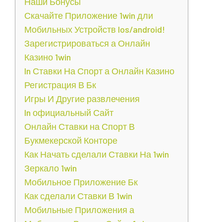
Наши Бонусы
Скачайте Приложение 1win дли
Мобильных Устройств Ios/android!
Зарегистрироваться а Онлайн
Казино 1win
In Ставки На Спорт а Онлайн Казино
Регистрация В Бк
Игры И Другие развлечения
In официальный Сайт
Онлайн Ставки на Спорт В
Букмекерской Конторе
Как Начать сделали Ставки На 1win
Зеркало 1win
Мобильное Приложение Бк
Как сделали Ставки В 1win
Мобильные Приложения а