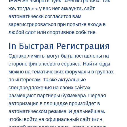
1ВИН же выбрать пункт «Регистрация». Так
же, тогда » « у вас нет аккаунта, сайт
автоматически согласится вам
зарегистрироваться при попытке входа в
любой слот или спортивное событие.
In Быстрая Регистрация
Однако лимиты могут быть поставлены на
стороне финансового сервиса. Найти коды
можно на тематических форумах и в группах
по интересам. Также актуальные
спецпредложения на своих сайтах
размещают партнеры букмекера. Первая
авторизация в площадке произойдет в
автоматическом режиме. И дальнейшем,
чтобы войти на официальный сайт 1Вин,