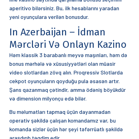
aperitivo bilərsiniz. Bu, ilk hesablarını yaradan
yeni oyunçulara verilən bonusdur.
In Azerbaijan – İdman
Mərcləri Və Onlayn Kazino
Həm klassik 3 barabanlı meyvə maşınları, həm də
bonus mərhələ və xüsusiyyətləri olan müasir
video slotlardan zövq alın. Proqressiv Slotlarda
cekpot oyunçuların qoyduğu pula əsasən artır.
Şans qazanmaq çətindir, amma ödəniş böyükdür
və dimension milyonçu edə bilər.
Bu məlumatları tapmaq üçün dayanmadan
operativ şəkildə çalışan komandamız var, bu
komanda sizlər üçün hər şeyi təfərrüatlı şəkildə
araşdırıb təqdim edir.