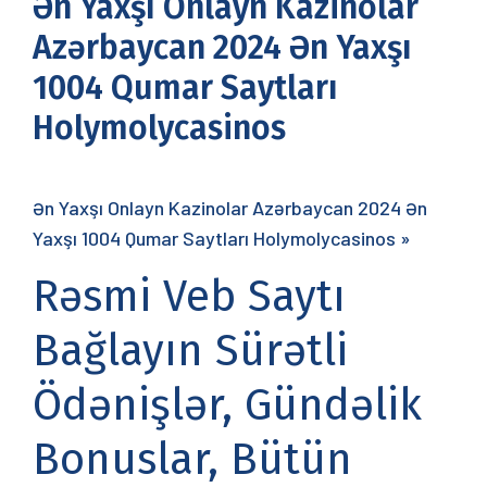
Ən Yaxşı Onlayn Kazinolar
Azərbaycan 2024 Ən Yaxşı
1004 Qumar Saytları
Holymolycasinos
Ən Yaxşı Onlayn Kazinolar Azərbaycan 2024 Ən
Yaxşı 1004 Qumar Saytları Holymolycasinos »
Rəsmi Veb Saytı
Bağlayın️ Sürətli
Ödənişlər, Gündəlik
Bonuslar, Bütün