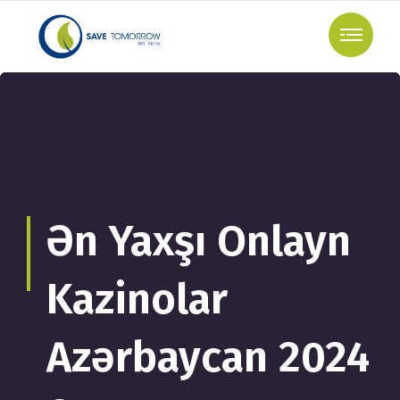
Ən Yaxşı Onlayn
Kazinolar
Azərbaycan 2024