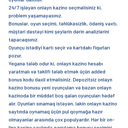
24/7 işləyən onlayn kazino seçməlisiniz ki,
problem yaşamayasınız.
Bonuslar, oyun seçimi, təhlükəsizlik, ödəniş vaxtı,
müştəri dəstəyi kimi şeylərin dərin analizlərini
tapacaqsınız.
Oyunçu istədiyi kartı seçir və kartdakı fiqurları
pozur.
Yeganə tələb odur ki, onlayn kazino hesabı
yaratmalı və təklifi tələb etmək üçün added
bonus kodu daxil etməlisiniz. Depozitsiz onlayn
kazino bonusu yeni oyunçuları və bəzən onlayn
kazinoda bir müddət boş qalan oyunçuları hədəf
alır. Oyunları sınamaq istəyən, lakin onlayn kazino
saytında oynamaq üçün pul qoymağa hazır
olmayanlar arasında çox populyardır. Hər bir on-
line kasino saytında qarşılama bonusu seçimini