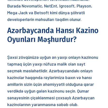
Burada Novomatic, NetEnt, Igrosoft, Playson,
Mega Jack və Betsoft kimi dünya şöhrətli
developerlərin məhsulları təqdim olunur.
Azərbaycanda Hansı Kazino
Oyunları Məşhurdur?
Şəxsi zövqünüzə uyğun ən yaxşı onlayn kazinonu
tapmaq üçün yaxşı nüfuza malik olan sayt
seçmək məsləhətlidir. Azərbaycandakı onlayn
kazinolar haqqında rəylərimizə baxın və hansı
amillərin sizin üçün əhəmiyyətli olduğuna qərar
verdikdə uyğun gələn kazinonu seçin. Qumar
sənayesinin çiçəklənməsi çoxsaylı Azərbaycan
kazinolarının yaranmasına səbəb olub.