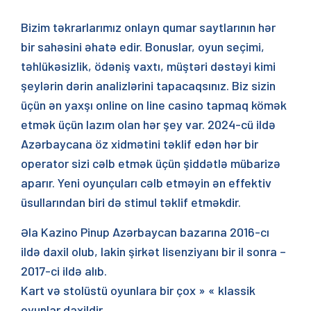
Bizim təkrarlarımız onlayn qumar saytlarının hər
bir sahəsini əhatə edir. Bonuslar, oyun seçimi,
təhlükəsizlik, ödəniş vaxtı, müştəri dəstəyi kimi
şeylərin dərin analizlərini tapacaqsınız. Biz sizin
üçün ən yaxşı online on line casino tapmaq kömək
etmək üçün lazım olan hər şey var. 2024-cü ildə
Azərbaycana öz xidmətini təklif edən hər bir
operator sizi cəlb etmək üçün şiddətlə mübarizə
aparır. Yeni oyunçuları cəlb etməyin ən effektiv
üsullarından biri də stimul təklif etməkdir.
Əla Kazino Pinup Azərbaycan bazarına 2016-cı
ildə daxil olub, lakin şirkət lisenziyanı bir il sonra –
2017-ci ildə alıb.
Kart və stolüstü oyunlara bir çox » « klassik
oyunlar daxildir.