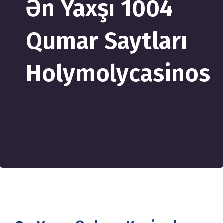
Ən Yaxşı 1004
Qumar Saytları
Holymolycasinos