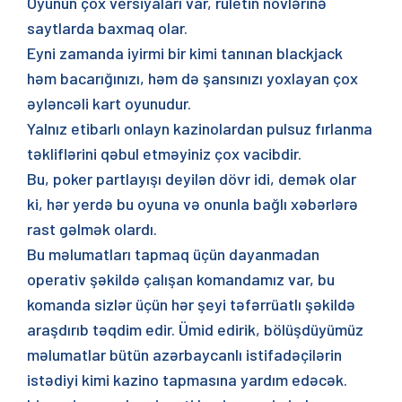
Oyunun çox versiyaları var, ruletin növlərinə
saytlarda baxmaq olar.
Eyni zamanda iyirmi bir kimi tanınan blackjack
həm bacarığınızı, həm də şansınızı yoxlayan çox
əyləncəli kart oyunudur.
Yalnız etibarlı onlayn kazinolardan pulsuz fırlanma
təkliflərini qəbul etməyiniz çox vacibdir.
Bu, poker partlayışı deyilən dövr idi, demək olar
ki, hər yerdə bu oyuna və onunla bağlı xəbərlərə
rast gəlmək olardı.
Bu məlumatları tapmaq üçün dayanmadan
operativ şəkildə çalışan komandamız var, bu
komanda sizlər üçün hər şeyi təfərrüatlı şəkildə
araşdırıb təqdim edir. Ümid edirik, bölüşdüyümüz
məlumatlar bütün azərbaycanlı istifadəçilərin
istədiyi kimi kazino tapmasına yardım edəcək.