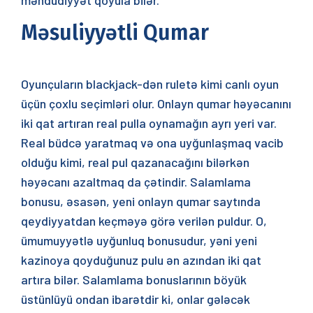
məhdudiyyət qoyula bilər.
Məsuliyyətli Qumar
Oyunçuların blackjack-dən ruletə kimi canlı oyun
üçün çoxlu seçimləri olur. Onlayn qumar həyəcanını
iki qat artıran real pulla oynamağın ayrı yeri var.
Real büdcə yaratmaq və ona uyğunlaşmaq vacib
olduğu kimi, real pul qazanacağını bilərkən
həyəcanı azaltmaq da çətindir. Salamlama
bonusu, əsasən, yeni onlayn qumar saytında
qeydiyyatdan keçməyə görə verilən puldur. O,
ümumuyyətlə uyğunluq bonusudur, yəni yeni
kazinoya qoyduğunuz pulu ən azından iki qat
artıra bilər. Salamlama bonuslarının böyük
üstünlüyü ondan ibarətdir ki, onlar gələcək