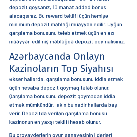
depozit qoysanız, 10 manat added bonus
alacaqsınız. Bu reward təklifi üçün həmişə
minimum depozit məbləği müəyyən edilir. Uyğun
qarşılama bonusunu tələb etmək üçün ən azı
müəyyən edilmiş məbləğdə depozit qoymalısınız.
Azərbaycanda Onlayn
Kazinoların Top Siyahısı
Əksər hallarda, qarşılama bonusunu iddia etmək
üçün hesaba depozit qoymaq tələb olunur.
Qarşılama bonusunu depozit qoymadan iddia
etmək mümkündür, lakin bu nadir hallarda baş
verir. Depozitdə verilən qarşılama bonusu
kazinonun ən yaxşı təklifi hesab olunur.
Bu provayderlərin oyun sənayesinin liderləri