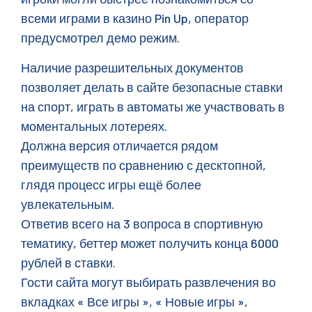
всеми играми в казино Pin Up, оператор
предусмотрел демо режим.
Наличие разрешительных документов
позволяет делать в сайте безопасные ставки
на спорт, играть в автоматы же участвовать в
моментальных лотереях.
Должна версия отличается рядом
преимуществ по сравнению с десктопной,
глядя процесс игры ещё более
увлекательным.
Ответив всего на 3 вопроса в спортивную
тематику, беттер может получить конца 6000
рублей в ставки.
Гости сайта могут выбирать развлечения во
вкладках « Все игры », « Новые игры »,