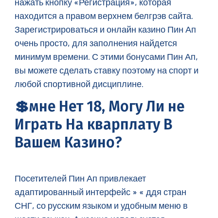
нажать кнопку «Регистрация», которая
находится а правом верхнем белгрэв сайта.
Зарегистрироваться и онлайн казино Пин Ап
очень просто, для заполнения найдется
минимум времени. С этими бонусами Пин Ап,
вы можете сделать ставку поэтому на спорт и
любой спортивной дисциплине.
💲мне Нет 18, Могу Ли не
Играть На кварплату В
Вашем Казино?
Посетителей Пин Ап привлекает
адаптированный интерфейс » « ддя стран
СНГ, со русским языком и удобным меню в