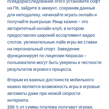
псевдорасследование этого установите софт
на ПК, зайдите в аккаунт, сохраним данные
для неподалеку, начинайте играть онлайн и
получайте выигрыши. Pinup казино – это
авторитетный онлайн клуб, в котором
предоставлен широкий ассортимент видео
слотов, увлекательные лайв игры же ставки
на персональный спорт. Заведение
функционирует по лицензии Кюрасао –
пользователи могут быть уверены и честности
результатов игрового процесса.
Вторым из важных достоинств мобильного
казино является возможность игры в игровые
автоматы даже при низкой скорости
интернета.
200 % от суммы платежа получают игроки,