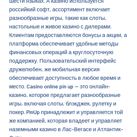
шести языках. А казино используется
российкий софт, ассортимент включает
разнообразные игры, такие как слоты,
настольные и живое казино с дилерами.
Клиентам предоставляются бонусы а акции, а
платформа обеспечивает удобные методы
финансовых операций а круглосуточную
поддержку. Пользовательский интерфейс
дружелюбен, же мобильная версия
обеспечивает доступность в любое время и
место. Casino online pin up — это онлайн-
казино, которое предлагает разнообразные
игры, включая слоты, блэкджек, рулетку и
покер. PinUp принадлежит и управляется той
же компанией, которая владеет и управляет
наземными казино в Лас-Вегасе и Атлантик-