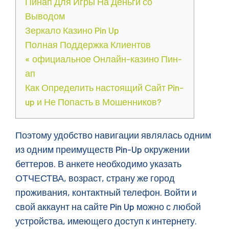
Пинап Для Игры На Деньги со
Выводом
Зеркало Казино Pin Up
Полная Поддержка Клиентов
« официальное Онлайн-казино Пин-
ап
Как Определить настоящий Сайт Pin-
up и Не Попасть в Мошенников?
Поэтому удобство навигации являлась одним
из одним преимуществ Pin-Up окружении
беттеров. В анкете необходимо указать
ОТЧЕСТВА, возраст, страну же город
проживания, контактный телефон. Войти и
свой аккаунт на сайте Pin Up можно с любой
устройства, имеющего доступ к интернету.