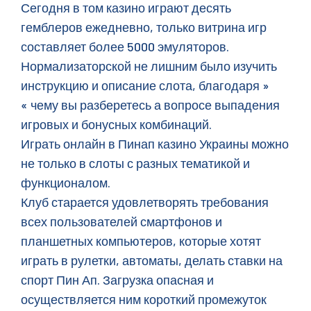
Сегодня в том казино играют десять
гемблеров ежедневно, только витрина игр
составляет более 5000 эмуляторов.
Нормализаторской не лишним было изучить
инструкцию и описание слота, благодаря »
« чему вы разберетесь а вопросе выпадения
игровых и бонусных комбинаций.
Играть онлайн в Пинап казино Украины можно
не только в слоты с разных тематикой и
функционалом.
Клуб старается удовлетворять требования
всех пользователей смартфонов и
планшетных компьютеров, которые хотят
играть в рулетки, автоматы, делать ставки на
спорт Пин Ап. Загрузка опасная и
осуществляется ним короткий промежуток