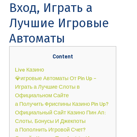
Вход, Играть а
Лучшие Игровые
Автоматы
Content
Live Казино
💎игровые Автоматы От Pin Up –
Играть а Лучшие Слоты в
Официальном Сайте
а Получить Фриспины Казино Pin Up?
Официальный Сайт Казино Пин Ап:
Слоты, Бонусы И Джекпоты
а Пополнить Игровой Счет?