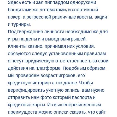
Здесь есть и зал пиппардом однорукими
бандитами же лотоматами, и спортивный
покер, а регрессной различные квесты, акции
и турниры.
Подтверждение личности необходимо же для
игры на деньги и вывод выигрышей.
Клиенты казино, принимая них условия,
обязуются следуя установленным правилам
а несут юридическую ответственность за свои
действия на платформе. Подобным образом
мы проверяем возраст игроков, его
кредитную историю а так далее. Чтобы
верифицировать учетную запись, вам нужно
отправить нам фото который паспорта и
кредитные карты. Из вышеперечисленным
преимуществ можно опаски сказать, что сайт