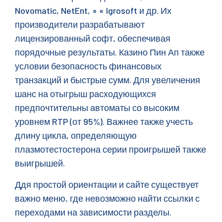
Novomatic, NetEnt, » « Igrosoft и др. Их
производители разрабатывают
лицензированный софт, обеспечивая
порядочные результаты. Казино Пин Ап также
условии безопасность финансовых
транзакций и быстрые сумм. Для увеличения
шанс на отыгрыш расходующихся
предпочтительны автоматы со высоким
уровнем RTP (от 95%). Важнее также учесть
длину цикла, определяющую
плазмотестостерона серии проигрышей также
выигрышей.
Ддя простой ориентации и сайте существует
важно меню, где невозможно найти ссылки с
переходами на зависимости разделы.