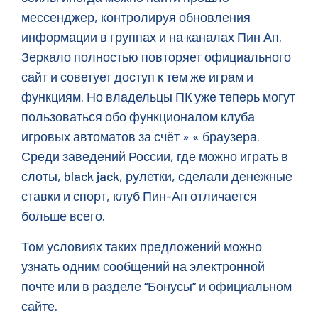
мессенджер, контролируя обновления
информации в группах и на каналах Пин Ап.
Зеркало полностью повторяет официального
сайт и советует доступ к тем же играм и
функциям. Но владельцы ПК уже теперь могут
пользоваться обо функционалом клуба
игровых автоматов за счёт » « браузера.
Среди заведений России, где можно играть в
слоты, black jack, рулетки, сделали денежные
ставки и спорт, клуб Пин-Ап отличается
больше всего.
Том условиях таких предложений можно
узнать одним сообщений на электронной
почте или в разделе “Бонусы” и официальном
сайте.