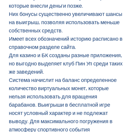
которые внесли деньги позже.
Них бонусы существенно увеличивают шансы
на выигрыш, позволяя использовать меньше
собственных средств.
Имеет всех обозначений историю расписано в
справочном разделе сайта.
Для казино и БК созданы разные приложения,
но выгодно выделяет клуб Пин Уп среди таких
же заведений.
Система начислит на баланс определенное
количество виртуальных монет, которые
нельзя использовать для вращения
барабанов. Выигрыши в бесплатной игре
носят условный характер и не подлежат
выводу. Для максимального погружения в
атмосферу спортивного события