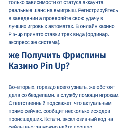
только зависимости от статуса аккаунта.
реальные шанс на выигрыш. Регистрируйтесь
в заведении а проверяйте свою удачу в
лучших игровых автоматах. В онлайн казино
Pin-up принято ставки трех вида (ординар,
экспресс же система).
же Получить Фриспины
Казино Pin Up?
Во-вторых, гораздо всего узнать, же обстоят
дела со бездепами, в службу помощи игрокам.
Ответственный подскажет, что актуальным
прямо сейчас, сообщит несколько исходов
происшедших. Кстати, эксклюзивный код на
сейлы иногда можно найти прошло