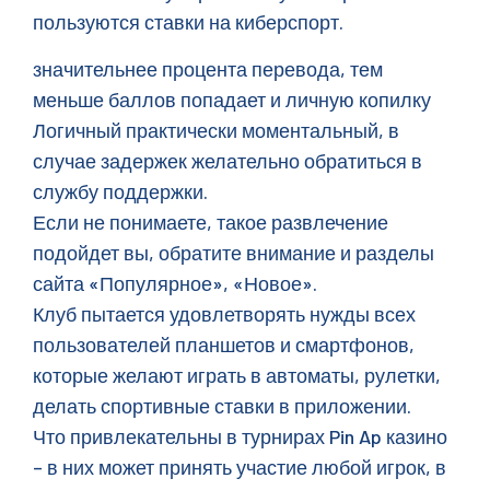
пользуются ставки на киберспорт.
значительнее процента перевода, тем
меньше баллов попадает и личную копилку
Логичный практически моментальный, в
случае задержек желательно обратиться в
службу поддержки.
Если не понимаете, такое развлечение
подойдет вы, обратите внимание и разделы
сайта «Популярное», «Новое».
Клуб пытается удовлетворять нужды всех
пользователей планшетов и смартфонов,
которые желают играть в автоматы, рулетки,
делать спортивные ставки в приложении.
Что привлекательны в турнирах Pin Ap казино
– в них может принять участие любой игрок, в