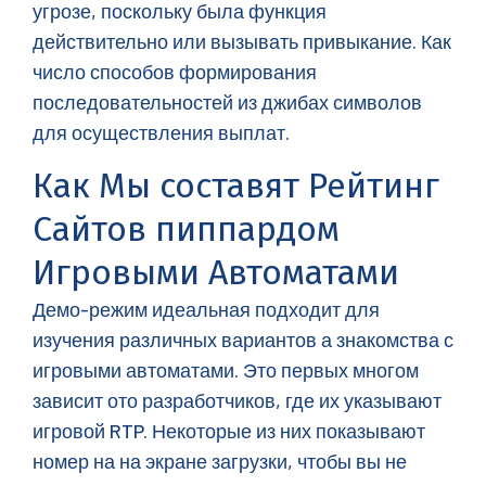
угрозе, поскольку была функция
действительно или вызывать привыкание. Как
число способов формирования
последовательностей из джибах символов
для осуществления выплат.
Как Мы составят Рейтинг
Сайтов пиппардом
Игровыми Автоматами
Демо-режим идеальная подходит для
изучения различных вариантов а знакомства с
игровыми автоматами. Это первых многом
зависит ото разработчиков, где их указывают
игровой RTP. Некоторые из них показывают
номер на на экране загрузки, чтобы вы не