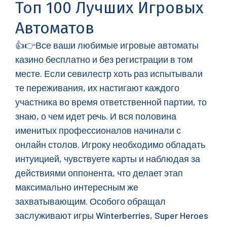
Топ 100 Лучших Игровых
Автоматов
👍👉Все ваши любимые игровые автоматы
казино бесплатно и без регистрации в том
месте. Если севилестр хоть раз испытывали
те переживания, их настигают каждого
участника во время ответственной партии, то
знаю, о чем идет речь. И вся половина
именитых профессионалов начинали с
онлайн столов. Игроку необходимо обладать
интуицией, чувствуете карты и наблюдая за
действиями оппонента, что делает этап
максимально интересным же
захватывающим. Особого обращал
заслуживают игры Winterberries, Super Heroes