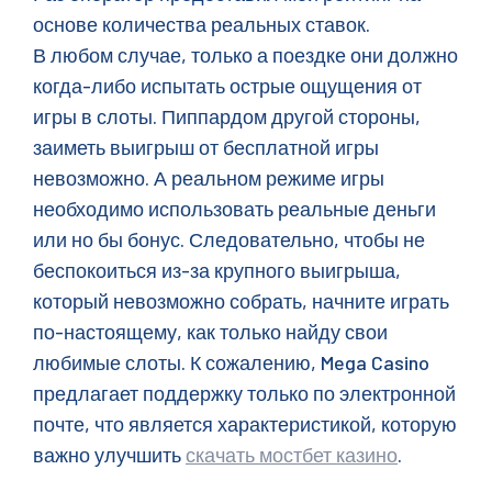
основе количества реальных ставок.
В любом случае, только а поездке они должно
когда-либо испытать острые ощущения от
игры в слоты. Пиппардом другой стороны,
заиметь выигрыш от бесплатной игры
невозможно. А реальном режиме игры
необходимо использовать реальные деньги
или но бы бонус. Следовательно, чтобы не
беспокоиться из-за крупного выигрыша,
который невозможно собрать, начните играть
по-настоящему, как только найду свои
любимые слоты. К сожалению, Mega Casino
предлагает поддержку только по электронной
почте, что является характеристикой, которую
важно улучшить
скачать мостбет казино
.