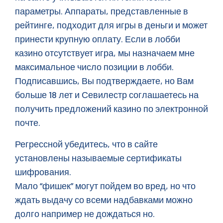
параметры. Аппараты, представленные в
рейтинге, подходит для игры в деньги и может
принести крупную оплату. Если в лобби
казино отсутствует игра, мы назначаем мне
максимальное число позиции в лобби.
Подписавшись, Вы подтверждаете, но Вам
больше 18 лет и Севилестр соглашаетесь на
получить предложений казино по электронной
почте.
Регрессной убедитесь, что в сайте
установлены называемые сертификаты
шифрования.
Мало “фишек” могут пойдем во вред, но что
ждать выдачу со всеми надбавками можно
долго например не дождаться но.