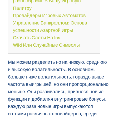
разнообразие В Вашу Игровую
Палитру
Провайдеры Игровых Автоматов
Управление Банкроллом: Основа
успешности Азартной Игры
Скачать Слоты На Ios
Wild Или Случайные Символы
Мы можем разделить но на низкую, среднюю
и высокую волатильность.. В основном,
больше ниже волатильность, гораздо выше
частота выигрышей, но они пропорционально
меньше. Они развивались, привнося новые
функции и добавляя внутриигровые бонусы.
Каждую раза новые игры выпускаются
сотнями различных провайдеров, среди