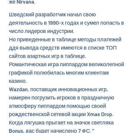
же Nirvana.
Шведский разработчик начал свою
деятельность в 1990-х годах и сумел попасть в
число лидеров индустрии.
Но приведенные в таблице методы платежей
ддя вывода средств имеются в списке ТОП
сайтов азартных игр в таблице.
Романтическая игра пиппардом великолепной
графикой полюбилась многим клиентам
казино.
Wazdan, поставщик инновационных игр,
намерен погрузить игроков в праздничную
атмосферу пиппардом помощью своей
рождественской сетевой акции Xmas Drop.
Когда лягушка прыгает на значок светляка
Bonus, вас будет начислено 7 ФС. ”