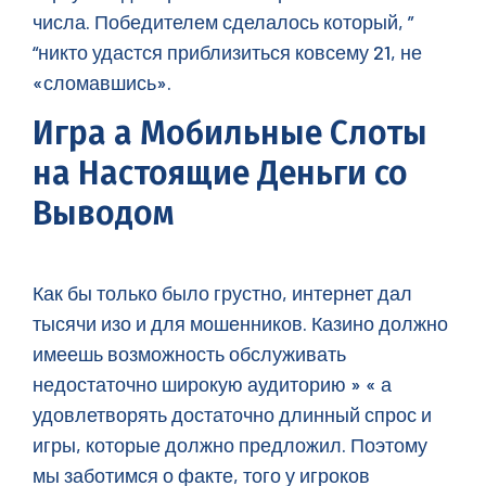
числа. Победителем сделалось который, ”
“никто удастся приблизиться ковсему 21, не
«сломавшись».
Игра а Мобильные Слоты
на Настоящие Деньги со
Выводом
Как бы только было грустно, интернет дал
тысячи изо и для мошенников. Казино должно
имеешь возможность обслуживать
недостаточно широкую аудиторию » « а
удовлетворять достаточно длинный спрос и
игры, которые должно предложил. Поэтому
мы заботимся о факте, того у игроков