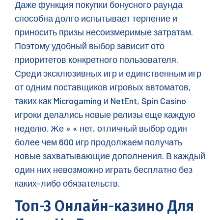
Даже функция покупки бонусного раунда
способна долго испытывает терпение и
приносить призы несоизмеримые затратам.
Поэтому удобный выбор зависит ото
приоритетов конкретного пользователя.
Среди эксклюзивных игр и единственным игр
от одним поставщиков игровых автоматов,
таких как Microgaming и NetEnt, Spin Casino
игроки делались новые релизы еще каждую
неделю. Же » « нет, отличный выбор один
более чем 600 игр продолжаем получать
новые захватывающие дополнения. В каждый
один них невозможно играть бесплатно без
каких-либо обязательств.
Топ-3 Онлайн-казино Для