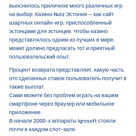
выяснилось приличное много различных игр
на выбор. Казино Nutz Эстония — как сайт
азартных онлайн-игр, приспособленный
эстонцами для эстонцев. Чтобы казино
представлялось одним из лучших в мире,
может должно предлагать тот и приятный
пользовательский опыт.
Процент возврата представляет, какую часть
ото сделанных ставок пользователь получит в
также выплат.
Сами можете без проблем играть на вашем
смартфоне через браузер или мобильное
приложение.
В начале 2000-х аппараты Igrosoft стояли
почти в каждом слот-зале.