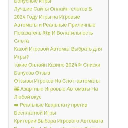
Бонусные Игры
Лучшие Сайты Онлайн-слотов В
2024 Году Игры на Игровые
Автоматы и Реальные Приличные
Показатель Rtp И Волатильность
Слота
Какой Игровой Автомат Выбрать для
Игры?
такие Онлайн Казино 2024 ᐈ Списки
Бонусов Отзыв
Отзывы Игроков На Слот-автоматы
🎰 Азартные Игровые Автоматы На
Любой вкус
➡️ Реальные Кварплату претив
Бесплатной Игры
Критерии Выбора Игрового Автомата