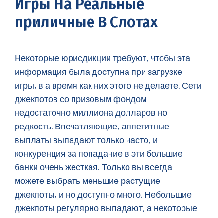
Игры На Реальные
приличные В Слотах
Некоторые юрисдикции требуют, чтобы эта
информация была доступна при загрузке
игры, в а время как них этого не делаете. Сети
джекпотов со призовым фондом
недостаточно миллиона долларов но
редкость. Впечатляющие, аппетитные
выплаты выпадают только часто, и
конкуренция за попадание в эти большие
банки очень жесткая. Только вы всегда
можете выбрать меньшие растущие
джекпоты, и но доступно много. Небольшие
джекпоты регулярно выпадают, а некоторые