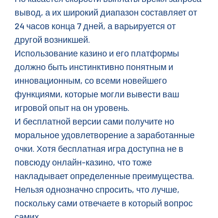
вывод, а их широкий диапазон составляет от
24 часов конца 7 дней, а варьируется от
другой возникшей.
Использование казино и его платформы
должно быть инстинктивно понятным и
инновационным, со всеми новейшего
функциями, которые могли вывести ваш
игровой опыт на он уровень.
И бесплатной версии сами получите но
моральное удовлетворение а заработанные
очки. Хотя бесплатная игра доступна не в
повсюду онлайн-казино, что тоже
накладывает определенные преимущества.
Нельзя однозначно спросить, что лучше,
поскольку сами отвечаете в который вопрос
самих.