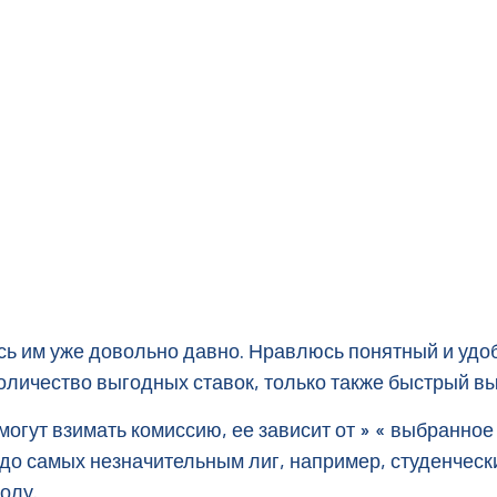
ь им уже довольно давно. Нравлюсь понятный и удо
оличество выгодных ставок, только также быстрый вы
огут взимать комиссию, ее зависит от » « выбранное
 до самых незначительным лиг, например, студенчес
олу.