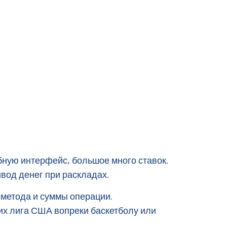
бную интерфейс, большое много ставок.
вод денег при раскладах.
 метода и суммы операции.
ких лига США вопреки баскетболу или