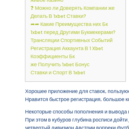
❓ Можно ли Доверять Компании же
Делать В 1xbet Ставки?
➦➦ Какие Преимущества них Бк
1xbet перед Другими Букмекерами?
Трансляции Спортивных Событий
Регистрация Аккаунта В 1 Xbet
Коэффициенты Бк
же Получить 1xbet Бонус
Ставки и Спорт В 1xbet
Хорошее приложение для ставок, пользуюс
Нравится быстрое регистрация, большое к
Некоторые способы пополнения и вывода м
При этом в кубуров глубина росписи дойти
четвертый дивизион Австрии вопреки футб