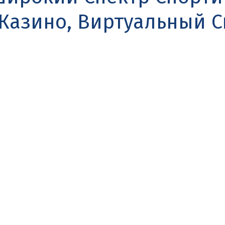
 Казино, Виртуальный 