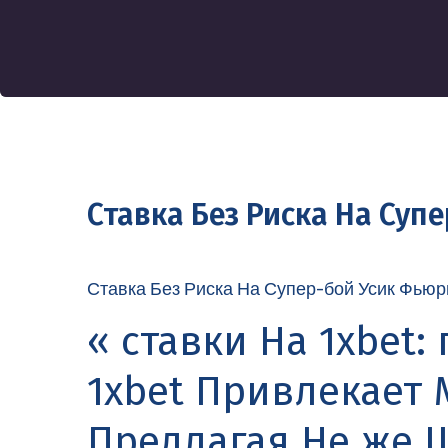
Ставка Без Риска На Суп
Ставка Без Риска На Супер-бой Усик Фьюри
« ставки На 1xbet
1xbet Привлекает
Предлагая Не же 