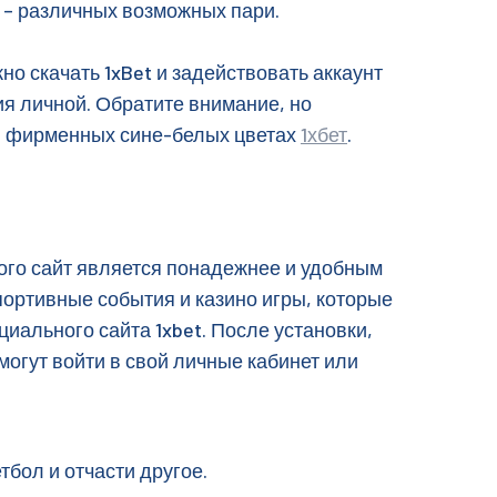
 – различных возможных пари.
о скачать 1xBet и задействовать аккаунт
я личной. Обратите внимание, но
 в фирменных сине-белых цветах
1хбет
.
ного сайт является понадежнее и удобным
портивные события и казино игры, которые
ального сайта 1xbet. После установки,
огут войти в свой личные кабинет или
тбол и отчасти другое.