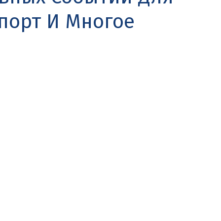
Спорт И Многое