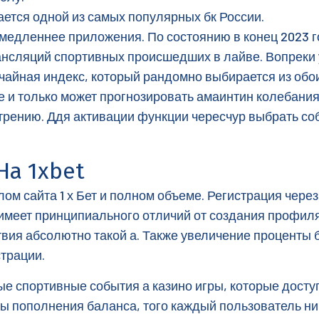
ается одной из самых популярных бк России.
 медленнее приложения. По состоянию в конец 2023 
нсляций спортивных происшедших в лайве. Вопреки у
айная индекс, который рандомно выбирается из обои
е и только может прогнозировать амаинтин колебан
отрению. Ддя активации функции чересчур выбрать со
На 1xbet
ом сайта 1 х Бет и полном объеме. Регистрация чере
меет принципиального отличий от создания профиля 
вия абсолютно такой а. Также увеличение проценты 
трации.
ые спортивные события а казино игры, которые дост
бы пополнения баланса, того каждый пользователь ни