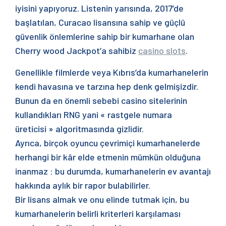
iyisini yapıyoruz. Listenin yarısında, 2017’de
başlatılan, Curacao lisansına sahip ve güçlü
güvenlik önlemlerine sahip bir kumarhane olan
Cherry wood Jackpot’a sahibiz
casino slots
.
Genellikle filmlerde veya Kıbrıs’da kumarhanelerin
kendi havasına ve tarzına hep denk gelmişizdir.
Bunun da en önemli sebebi casino sitelerinin
kullandıkları RNG yani « rastgele numara
üreticisi » algoritmasında gizlidir.
Ayrıca, birçok oyuncu çevrimiçi kumarhanelerde
herhangi bir kâr elde etmenin mümkün olduğuna
inanmaz : bu durumda, kumarhanelerin ev avantajı
hakkında aylık bir rapor bulabilirler.
Bir lisans almak ve onu elinde tutmak için, bu
kumarhanelerin belirli kriterleri karşılaması