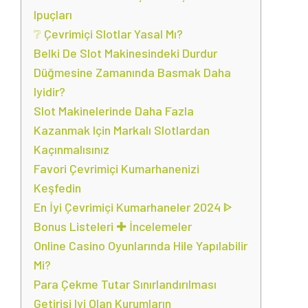
Ipuçları
❔ Çevrimiçi Slotlar Yasal Mı?
Belki De Slot Makinesindeki Durdur
Düğmesine Zamanında Basmak Daha
Iyidir?
Slot Makinelerinde Daha Fazla
Kazanmak Için Markalı Slotlardan
Kaçınmalısınız
Favori Çevrimiçi Kumarhanenizi
Keşfedin
En İyi Çevrimiçi Kumarhaneler 2024 ᐈ
Bonus Listeleri ✚ İncelemeler
Online Casino Oyunlarında Hile Yapılabilir
Mi?
Para Çekme Tutar Sınırlandırılması
Getirisi Iyi Olan Kurumların