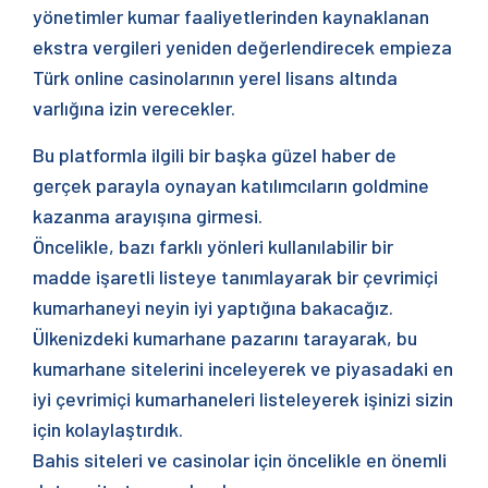
yönetimler kumar faaliyetlerinden kaynaklanan
ekstra vergileri yeniden değerlendirecek empieza
Türk online casinolarının yerel lisans altında
varlığına izin verecekler.
Bu platformla ilgili bir başka güzel haber de
gerçek parayla oynayan katılımcıların goldmine
kazanma arayışına girmesi.
Öncelikle, bazı farklı yönleri kullanılabilir bir
madde işaretli listeye tanımlayarak bir çevrimiçi
kumarhaneyi neyin iyi yaptığına bakacağız.
Ülkenizdeki kumarhane pazarını tarayarak, bu
kumarhane sitelerini inceleyerek ve piyasadaki en
iyi çevrimiçi kumarhaneleri listeleyerek işinizi sizin
için kolaylaştırdık.
Bahis siteleri ve casinolar için öncelikle en önemli