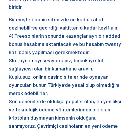
biridir.
Bir müşteri bahis sitenizde ne kadar rahat
gezinebilirse geçirdiği vakitten o kadar keyif alır.
4) Freespinlerin sonunda kazançlar ayrı bir added
bonus hesabına aktarılacak ve bu hesabın twenty
katı bahis yapılması gerekmektedir.
Slot oynamayı seviyorsanız, birçok iyi slot
sağlayıcısı olan bir kumarhane arayın.
Kuşkusuz, online casino sitelerinde oynayan
oyuncular, bunun Türkiye’de yasal olup olmadığını
merak edebilirler.
Son dönemlerde oldukça popüler olan, en yenilikçi
ve teknolojik ödeme yöntemlerinden biri olan
kriptoları duymayan kimsenin olduğunu
sanmıyoruz. Çevrimiçi casinoların en yeni ödeme