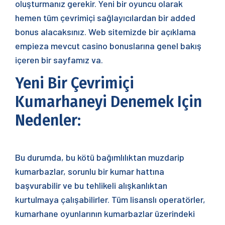
oluşturmanız gerekir. Yeni bir oyuncu olarak
hemen tüm çevrimiçi sağlayıcılardan bir added
bonus alacaksınız. Web sitemizde bir açıklama
empieza mevcut casino bonuslarına genel bakış
içeren bir sayfamız va.
Yeni Bir Çevrimiçi
Kumarhaneyi Denemek Için
Nedenler:
Bu durumda, bu kötü bağımlılıktan muzdarip
kumarbazlar, sorunlu bir kumar hattına
başvurabilir ve bu tehlikeli alışkanlıktan
kurtulmaya çalışabilirler. Tüm lisanslı operatörler,
kumarhane oyunlarının kumarbazlar üzerindeki