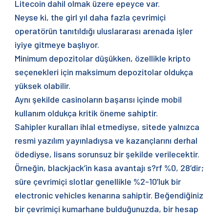
Litecoin dahil olmak üzere epeyce var.
Neyse ki, the girl yıl daha fazla çevrimiçi
operatörün tanıtıldığı uluslararası arenada işler
iyiye gitmeye başlıyor.
Minimum depozitolar düşükken, özellikle kripto
seçenekleri için maksimum depozitolar oldukça
yüksek olabilir.
Aynı şekilde casinoların başarısı içinde mobil
kullanım oldukça kritik öneme sahiptir.
Sahipler kuralları ihlal etmediyse, sitede yalnızca
resmi yazılım yayınladıysa ve kazançlarını derhal
ödediyse, lisans sorunsuz bir şekilde verilecektir.
Örneğin, blackjack’in kasa avantajı s?rf %0, 28’dir;
süre çevrimiçi slotlar genellikle %2-10’luk bir
electronic vehicles kenarına sahiptir. Beğendiğiniz
bir çevrimiçi kumarhane bulduğunuzda, bir hesap