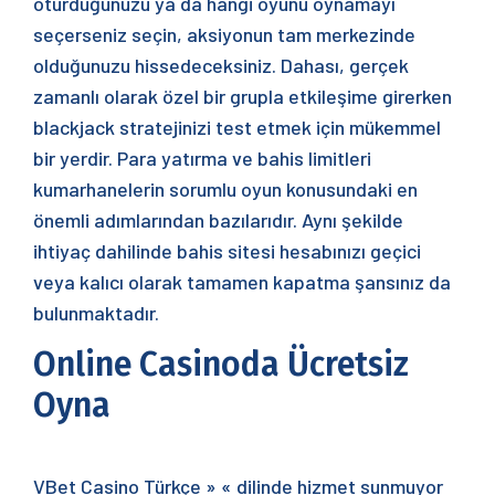
oturduğunuzu ya da hangi oyunu oynamayı
seçerseniz seçin, aksiyonun tam merkezinde
olduğunuzu hissedeceksiniz. Dahası, gerçek
zamanlı olarak özel bir grupla etkileşime girerken
blackjack stratejinizi test etmek için mükemmel
bir yerdir. Para yatırma ve bahis limitleri
kumarhanelerin sorumlu oyun konusundaki en
önemli adımlarından bazılarıdır. Aynı şekilde
ihtiyaç dahilinde bahis sitesi hesabınızı geçici
veya kalıcı olarak tamamen kapatma şansınız da
bulunmaktadır.
Online Casinoda Ücretsiz
Oyna
VBet Casino Türkçe » « dilinde hizmet sunmuyor