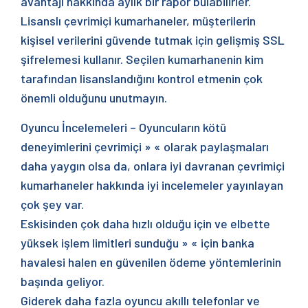
avantajı hakkında aylık bir rapor bulabilirler.
Lisanslı çevrimiçi kumarhaneler, müşterilerin
kişisel verilerini güvende tutmak için gelişmiş SSL
şifrelemesi kullanır. Seçilen kumarhanenin kim
tarafından lisanslandığını kontrol etmenin çok
önemli olduğunu unutmayın.
Oyuncu İncelemeleri – Oyuncuların kötü
deneyimlerini çevrimiçi » « olarak paylaşmaları
daha yaygın olsa da, onlara iyi davranan çevrimiçi
kumarhaneler hakkında iyi incelemeler yayınlayan
çok şey var.
Eskisinden çok daha hızlı olduğu için ve elbette
yüksek işlem limitleri sunduğu » « için banka
havalesi halen en güvenilen ödeme yöntemlerinin
başında geliyor.
Giderek daha fazla oyuncu akıllı telefonlar ve