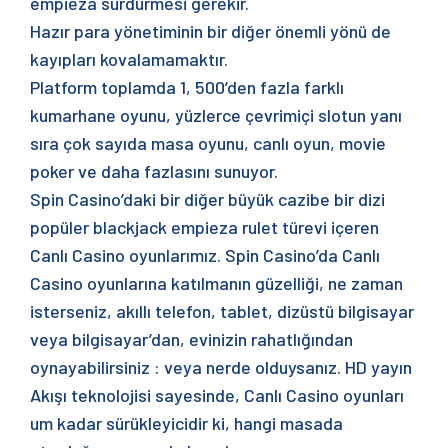
empieza sürdürmesi gerekir.
Hazır para yönetiminin bir diğer önemli yönü de
kayıpları kovalamamaktır.
Platform toplamda 1, 500’den fazla farklı
kumarhane oyunu, yüzlerce çevrimiçi slotun yanı
sıra çok sayıda masa oyunu, canlı oyun, movie
poker ve daha fazlasını sunuyor.
Spin Casino’daki bir diğer büyük cazibe bir dizi
popüler blackjack empieza rulet türevi içeren
Canlı Casino oyunlarımız. Spin Casino’da Canlı
Casino oyunlarına katılmanın güzelliği, ne zaman
isterseniz, akıllı telefon, tablet, dizüstü bilgisayar
veya bilgisayar’dan, evinizin rahatlığından
oynayabilirsiniz : veya nerde olduysanız. HD yayın
Akışı teknolojisi sayesinde, Canlı Casino oyunları
um kadar sürükleyicidir ki, hangi masada