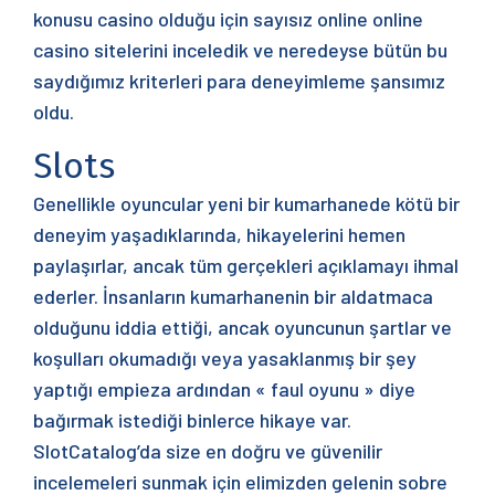
konusu casino olduğu için sayısız online online
casino sitelerini inceledik ve neredeyse bütün bu
saydığımız kriterleri para deneyimleme şansımız
oldu.
Slots
Genellikle oyuncular yeni bir kumarhanede kötü bir
deneyim yaşadıklarında, hikayelerini hemen
paylaşırlar, ancak tüm gerçekleri açıklamayı ihmal
ederler. İnsanların kumarhanenin bir aldatmaca
olduğunu iddia ettiği, ancak oyuncunun şartlar ve
koşulları okumadığı veya yasaklanmış bir şey
yaptığı empieza ardından « faul oyunu » diye
bağırmak istediği binlerce hikaye var.
SlotCatalog’da size en doğru ve güvenilir
incelemeleri sunmak için elimizden gelenin sobre