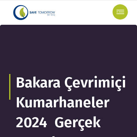
Bakara Çevrimiçi
Kumarhaneler
2024 ️ Gerçek