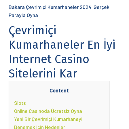
Bakara Çevrimiçi Kumarhaneler 2024 ️ Gerçek
Parayla Oyna
Çevrimiçi
Kumarhaneler En İyi
Internet Casino
Sitelerini Kar
Content
Slots
Online Casinoda Ücretsiz Oyna
Yeni Bir Çevrimiçi Kumarhaneyi
Denemek Için Nedenler: