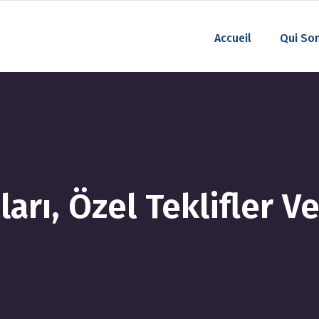
Accueil
Qui So
rı, Özel Teklifler 