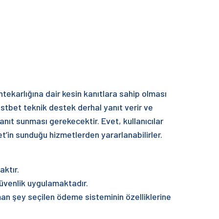
ekarlığına dair kesin kanıtlara sahip olması
Mostbet teknik destek derhal yanıt verir ve
 kanıt sunması gerekecektir. Evet, kullanıcılar
t’in sunduğu hizmetlerden yararlanabilirler.
aktır.
güvenlik uygulamaktadır.
an şey seçilen ödeme sisteminin özelliklerine