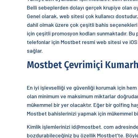
Belli sebeplerden dolayı gerçek krupiye olan oy
Genel olarak, web sitesi çok kullanıcı dostudur,
dahil olmak üzere çok çeşitli bahis seçenekleri
için çeşitli promosyon kodları sunmaktadır. Bu 
telefonlar için Mostbet resmi web sitesi ve iOS
sağlar.
Mostbet Çevrimiçi Kumarh
En iyi işlevselliği ve güvenliği korumak için h
olan minimum ve maksimum miktarlar doğrudan s
mükemmel bir yer olacaktır. Eğer bir golfing ha
Mostbet bahislerinizi yapmak için mükemmel bir y
Kimlik işlemlerinizi id@mostbet. com adresind
bozdurabileceğiniz bu özellik Mostbet’te. Böyle