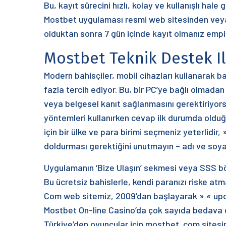
Bu, kayıt sürecini hızlı, kolay ve kullanışlı ha
Mostbet uygulaması resmi web sitesinden veya iO
olduktan sonra 7 gün içinde kayıt olmanız empi
Mostbet Teknik Destek I
Modern bahisçiler, mobil cihazları kullanarak ba
fazla tercih ediyor. Bu, bir PC’ye bağlı olmada
veya belgesel kanıt sağlanmasını gerektiriyorsa
yöntemleri kullanırken cevap ilk durumda old
için bir ülke ve para birimi seçmeniz yeterlidir, 
doldurması gerektiğini unutmayın – adı ve soya
Uygulamanın ‘Bize Ulaşın’ sekmesi veya SSS bölüm
Bu ücretsiz bahislerle, kendi paranızı riske at
Com web sitemiz, 2009’dan başlayarak » « upon 
Mostbet On-line Casino’da çok sayıda bedava 
Türkiye’den oyuncular için mostbet. com sites