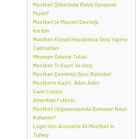
Mostbet Şirketinde Bahis Oynamalı
Mıyım?
Mostbet’te Müşteri Desteği
Ios Için
Mostbet Kişisel Hesabınıza Giriş Yapma
Talimatları
Minimum Ödeme Tutarı
Mostbet Tr Kayıt Ve Giriş
Mostbet Çevrimiçi Spor Bahisleri
Mostbet’e Kayıt: Adım Adım
Canlı Casino
Amerikan Futbolu
Mostbet Uygulamasında Bonuslar Nasıl
Kullanılır?
Login Into Accounts At Mostbet In
Turkey