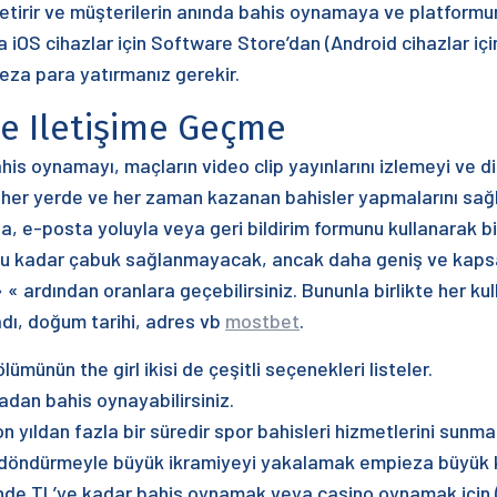
le getirir ve müşterilerin anında bahis oynamaya ve platfor
S cihazlar için Software Store’dan (Android cihazlar için) 
eza para yatırmanız gerekir.
le Iletişime Geçme
his oynamayı, maçların video clip yayınlarını izlemeyi ve d
n her yerde ve her zaman kazanan bahisler yapmalarını sağla
, e-posta yoluyla veya geri bildirim formunu kullanarak bi
uğu kadar çabuk sağlanmayacak, ancak daha geniş ve kaps
» « ardından oranlara geçebilirsiniz. Bununla birlikte her kul
dı, doğum tarihi, adres vb
mostbet
.
ünün the girl ikisi de çeşitli seçenekleri listeler.
madan bahis oynayabilirsiniz.
yıldan fazla bir süredir spor bahisleri hizmetlerini sunma
döndürmeyle büyük ikramiyeyi yakalamak empieza büyük ka
inde TL’ye kadar bahis oynamak veya casino oynamak için (