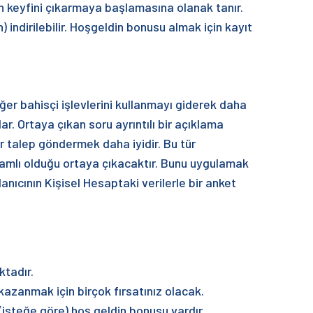
mun keyfini çıkarmaya başlamasına olanak tanır.
indirilebilir. Hoşgeldin bonusu almak için kayıt
iğer bahisçi işlevlerini kullanmayı giderek daha
r. Ortaya çıkan soru ayrıntılı bir açıklama
r talep göndermek daha iyidir. Bu tür
amlı olduğu ortaya çıkacaktır. Bunu uygulamak
lanıcının Kişisel Hesaptaki verilerle bir anket
ktadır.
zanmak için birçok fırsatınız olacak.
isteğe göre) hoş geldin bonusu vardır.