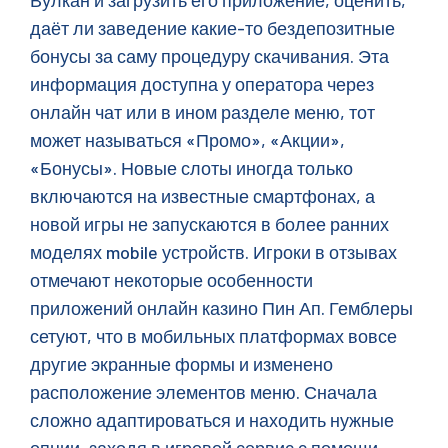
Вулкан и загрузить его приложение, оценить,
даёт ли заведение какие-то бездепозитные
бонусы за саму процедуру скачивания. Эта
информация доступна у оператора через
онлайн чат или в ином разделе меню, тот
может называться «Промо», «Акции»,
«Бонусы». Новые слоты иногда только
включаются на известные смартфонах, а
новой игры не запускаются в более ранних
моделях mobile устройств. Игроки в отзывах
отмечают некоторые особенности
приложений онлайн казино Пин Ап. Гемблеры
сетуют, что в мобильных платформах вовсе
другие экранные формы и изменено
расположение элементов меню. Сначала
сложно адаптироваться и находить нужные