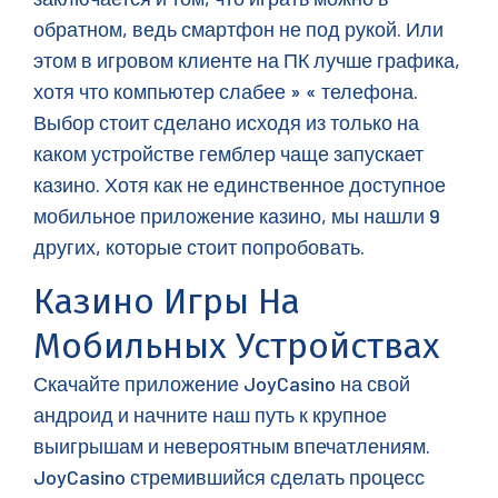
обратном, ведь смартфон не под рукой. Или
этом в игровом клиенте на ПК лучше графика,
хотя что компьютер слабее » « телефона.
Выбор стоит сделано исходя из только на
каком устройстве гемблер чаще запускает
казино. Хотя как не единственное доступное
мобильное приложение казино, мы нашли 9
других, которые стоит попробовать.
Казино Игры На
Мобильных Устройствах
Скачайте приложение JoyCasino на свой
андроид и начните наш путь к крупное
выигрышам и невероятным впечатлениям.
JoyCasino стремившийся сделать процесс