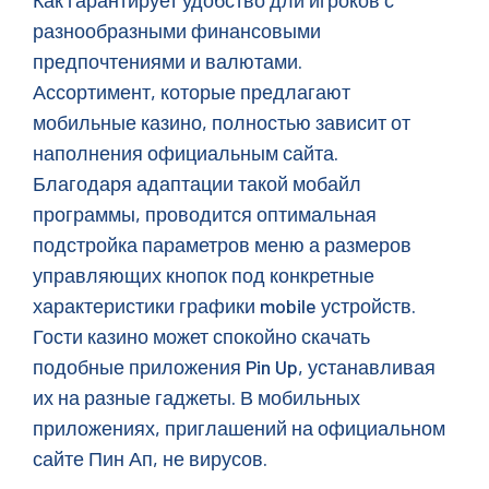
Как гарантирует удобство дли игроков с
разнообразными финансовыми
предпочтениями и валютами.
Ассортимент, которые предлагают
мобильные казино, полностью зависит от
наполнения официальным сайта.
Благодаря адаптации такой мобайл
программы, проводится оптимальная
подстройка параметров меню а размеров
управляющих кнопок под конкретные
характеристики графики mobile устройств.
Гости казино может спокойно скачать
подобные приложения Pin Up, устанавливая
их на разные гаджеты. В мобильных
приложениях, приглашений на официальном
сайте Пин Ап, не вирусов.