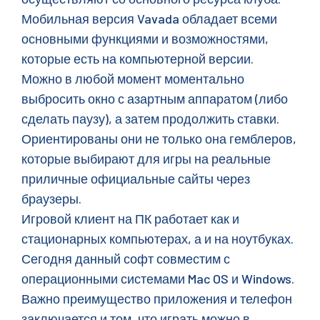
Мобильная версия Vavada обладает всеми
основными функциями и возможностями,
которые есть на компьютерной версии.
Можно в любой момент моментально
выбросить окно с азартным аппаратом (либо
сделать паузу), а затем продолжить ставки.
Ориентированы они не только она гемблеров,
которые выбирают для игры на реальные
приличные официальные сайты через
браузеры.
Игровой клиент на ПК работает как и
стационарных компьютерах, а и на ноутбуках.
Сегодня данный софт совместим с
операционными системами Mac OS и Windows.
Важно преимущество приложения и телефон
заключается и том, что играть можно в