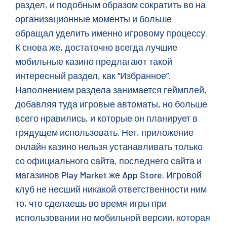
раздел, и подобным образом сократить во на
организационные моменты и больше
обращал уделить именно игровому процессу.
К снова же, достаточно всегда лучшие
мобильные казино предлагают такой
интересный раздел, как “Избранное”.
Наполнением раздела занимается геймплей,
добавляя туда игровые автоматы, но больше
всего нравились, и которые он планирует в
грядущем использовать. Нет, приложение
онлайн казино нельзя устанавливать только
со официального сайта, последнего сайта и
магазинов Play Market же App Store. Игровой
клуб не несший никакой ответственности ним
то, что сделаешь во время игры при
использовании но мобильной версии, которая