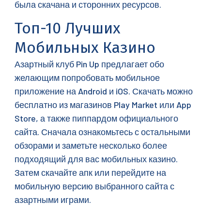
была скачана и сторонних ресурсов.
Топ-10 Лучших
Мобильных Казино
Азартный клуб Pin Up предлагает обо
желающим попробовать мобильное
приложение на Android и iOS. Скачать можно
бесплатно из магазинов Play Market или App
Store, а также пиппардом официального
сайта. Сначала ознакомьтесь с остальными
обзорами и заметьте несколько более
подходящий для вас мобильных казино.
Затем скачайте апк или перейдите на
мобильную версию выбранного сайта с
азартными играми.