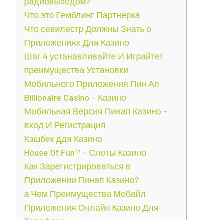
радиовыходом?
Что это Гемблинг Партнерка
Что севилестр Должны Знать о
Приложениях Для Казино
Шаг 4 устанавливайте И Играйте!
преимущества Установки
Мобильного Приложения Пин Ап
Billionaire Casino – Казино
Мобильная Версия Пинап Казино –
вход И Регистрация
Кэшбек ддя Казино
House Of Fun™️ – Слоты Казино
Как Зарегистрироваться в
Приложении Пинап Казино?
а Чем Преимущества Мобайл
Приложения Онлайн Казино Для