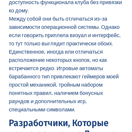
доступность функционала клуба без привязки
ко дому.
Между собой они быть отличаться из-за
зависимости операционной системы. Однако
если говорить приплела визуал и интерфейс,
то тут только выглядит практически обоих.
Единственное, иногда или отличаться
расположение некоторых кнопок, но как
встречается редко. Игровые автоматы
барабанного тип привлекают геймеров моей
простой механикой, тройным набором
понятных правил, наличием бонусных
раундов и дополнительных игр,
специальными символами.
Разработчики, Которые