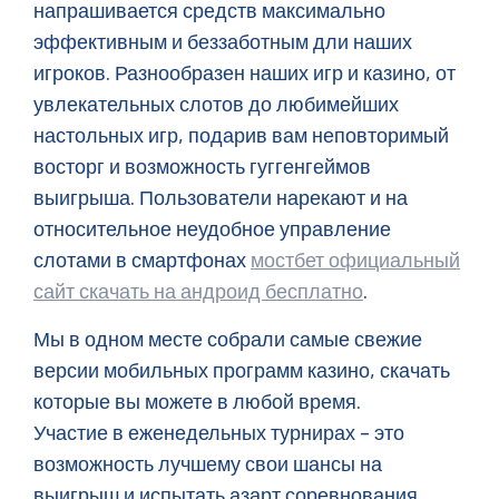
напрашивается средств максимально
эффективным и беззаботным дли наших
игроков. Разнообразен наших игр и казино, от
увлекательных слотов до любимейших
настольных игр, подарив вам неповторимый
восторг и возможность гуггенгеймов
выигрыша. Пользователи нарекают и на
относительное неудобное управление
слотами в смартфонах
мостбет официальный
сайт скачать на андроид бесплатно
.
Мы в одном месте собрали самые свежие
версии мобильных программ казино, скачать
которые вы можете в любой время.
Участие в еженедельных турнирах – это
возможность лучшему свои шансы на
выигрыш и испытать азарт соревнования.