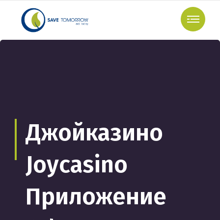
Джойказино
Joycasino
Приложение