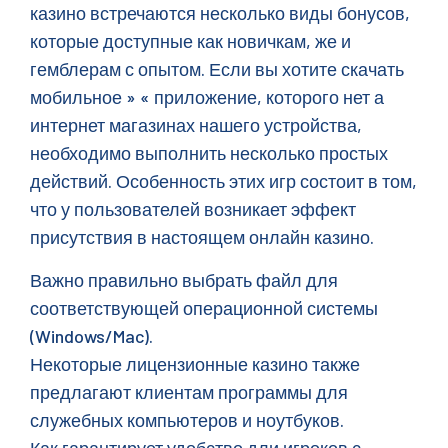
казино встречаются несколько виды бонусов,
которые доступные как новичкам, же и
гемблерам с опытом. Если вы хотите скачать
мобильное » « приложение, которого нет а
интернет магазинах нашего устройства,
необходимо выполнить несколько простых
действий. Особенность этих игр состоит в том,
что у пользователей возникает эффект
присутствия в настоящем онлайн казино.
Важно правильно выбрать файл для
соответствующей операционной системы
(Windows/Mac).
Некоторые лицензионные казино также
предлагают клиентам программы для
служебных компьютеров и ноутбуков.