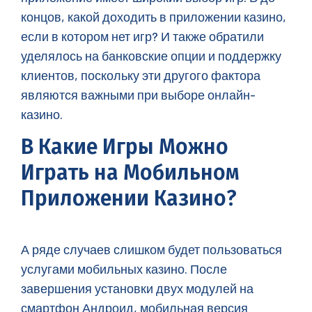
концов, какой доходить в приложении казино,
если в котором нет игр? И также обратили
уделялось на банковские опции и поддержку
клиентов, поскольку эти другого фактора
являются важными при выборе онлайн-
казино.
В Какие Игры Можно
Играть на Мобильном
Приложении Казино?
А ряде случаев слишком будет пользоваться
услугами мобильных казино. После
завершения установки двух модулей на
смартфон Андроид, мобильная версия