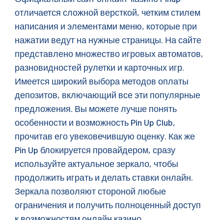
отличается сложной версткой, четким стилем
написания и элементами меню, которые при
нажатии ведут на нужные страницы. На сайте
представлено множество игровых автоматов,
разновидностей рулетки и карточных игр.
Имеется широкий выбора методов оплаты
депозитов, включающий все эти популярные
предложения. Вы можете лучше понять
особенности и возможность Pin Up Club,
прочитав его увековечившую оценку. Как же
Pin Up блокируется провайдером, сразу
используйте актуальное зеркало, чтобы
продолжить играть и делать ставки онлайн.
Зеркала позволяют стороной любые
ограничения и получить полноценный доступ
к возможностям онлайн казино.