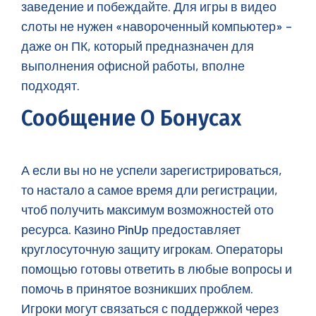
заведение и побеждайте. Для игры в видео
слоты не нужен «навороченный компьютер» –
даже он ПК, который предназначен для
выполнения офисной работы, вполне
подходят.
Сообщение О Бонусах
А если вы но не успели зарегистрироваться,
то настало а самое время дли регистрации,
чтоб получить максимум возможностей ото
ресурса. Казино PinUp предоставляет
круглосуточную защиту игрокам. Операторы
помощью готовы ответить в любые вопросы и
помочь в принятое возникших проблем.
Игроки могут связаться с поддержкой через