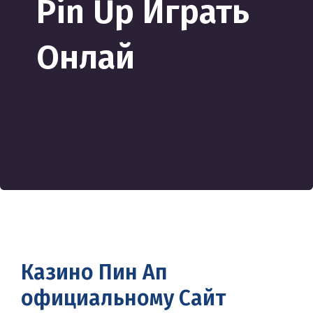
Pin Up Играть
Онлай
Казино Пин Ап
официальному Сайт