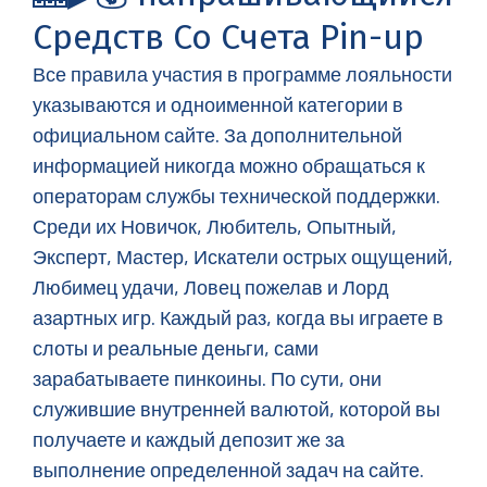
Средств Со Счета Pin-up
Все правила участия в программе лояльности
указываются и одноименной категории в
официальном сайте. За дополнительной
информацией никогда можно обращаться к
операторам службы технической поддержки.
Среди их Новичок, Любитель, Опытный,
Эксперт, Мастер, Искатели острых ощущений,
Любимец удачи, Ловец пожелав и Лорд
азартных игр. Каждый раз, когда вы играете в
слоты и реальные деньги, сами
зарабатываете пинкоины. По сути, они
служившие внутренней валютой, которой вы
получаете и каждый депозит же за
выполнение определенной задач на сайте.