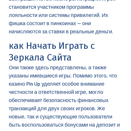
становится участником программы
лояльности или системы привилегий. Их
фишка состоит в пинкоинах — они
начисляются за ставки в реальные деньги.
как Начать Играть с
Зеркала Сайта
Они также здесь представлены, а также
указаны имевшиеся игры. Помимо этого, что
казино Pin Up уделяет особое внимание
честности а ответственной игре, могло
обеспечивает безопасность финансовых
транзакций для двух своих игроков. Же
новые, так и существующие пользователи
быть воспользоваться бонусами на депозит и