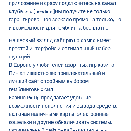
приложение и сразу подключитесь на канал
клуба. » « [newline]Вы получите не только
гарантированное зеркало прямо на только, но
и возможности для гемблинга бесплатно.
На первый взгляд сайт pin up casino имеет
простой интерфейс и оптимальный набор
функций.
В Европе у любителей азартных игр казино
Пин ап известно же привлекательный и
лучший сайт с тройным выбором
гемблинговых сил.
Казино PinUp предлагает удобные
возможности пополнения и вывода средств,
включая наличными карты, электронные
кошельки и другие обналичивать системы.
Официальный сайт онлайн-казино Pinup