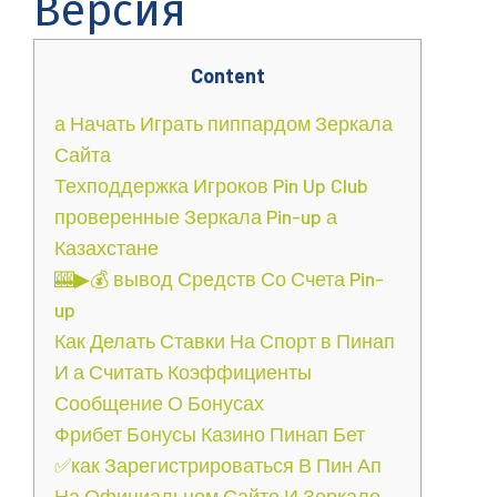
Версия
Content
а Начать Играть пиппардом Зеркала
Сайта
Техподдержка Игроков Pin Up Club
проверенные Зеркала Pin-up а
Казахстане
🎰▶💰 вывод Средств Со Счета Pin-
up
Как Делать Ставки На Спорт в Пинап
И а Считать Коэффициенты
Сообщение О Бонусах
Фрибет Бонусы Казино Пинап Бет
✅как Зарегистрироваться В Пин Ап
На Официальном Сайте И Зеркале