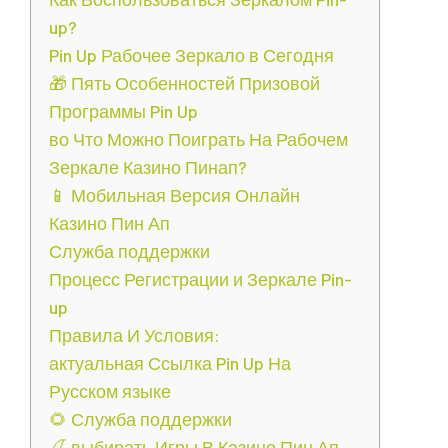
up?
Pin Up Рабочее Зеркало в Сегодня
🎁 Пять Особенностей Призовой
Программы Pin Up
во Что Можно Поиграть На Рабочем
Зеркале Казино Пинап?
📱 Мобильная Версия Онлайн
Казино Пин Ап
Служба поддержки
Процесс Регистрации и Зеркале Pin-
up
Правила И Условия:
актуальная Ссылка Pin Up На
Русском языке
🌻 Служба поддержки
🍒️ выбирать Игры В Казино Пин Ап