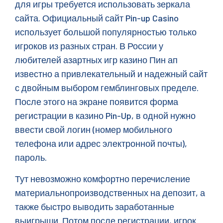
для игры требуется использовать зеркала
сайта. Официальный сайт Pin-up Casino
использует большой популярностью только
игроков из разных стран. В России у
любителей азартных игр казино Пин ап
известно а привлекательный и надежный сайт
с двойным выбором гемблинговых пределе.
После этого на экране появится форма
регистрации в казино Pin-Up, в одной нужно
ввести свой логин (номер мобильного
телефона или адрес электронной почты),
пароль.
Тут невозможно комфортно перечисление
материальнопроизводственных на депозит, а
также быстро выводить заработанные
выигрыши. Потом после регистрации, игрок