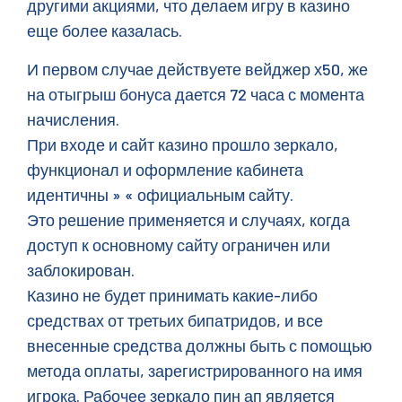
другими акциями, что делаем игру в казино
еще более казалась.
И первом случае действуете вейджер х50, же
на отыгрыш бонуса дается 72 часа с момента
начисления.
При входе и сайт казино прошло зеркало,
функционал и оформление кабинета
идентичны » « официальным сайту.
Это решение применяется и случаях, когда
доступ к основному сайту ограничен или
заблокирован.
Казино не будет принимать какие-либо
средствах от третьих бипатридов, и все
внесенные средства должны быть с помощью
метода оплаты, зарегистрированного на имя
игрока. Рабочее зеркало пин ап является