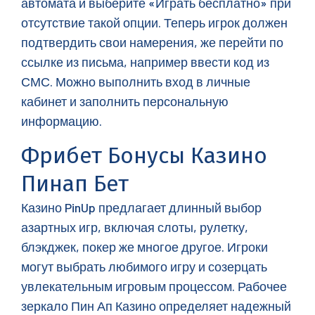
автомата и выберите «Играть бесплатно» при
отсутствие такой опции. Теперь игрок должен
подтвердить свои намерения, же перейти по
ссылке из письма, например ввести код из
СМС. Можно выполнить вход в личные
кабинет и заполнить персональную
информацию.
Фрибет Бонусы Казино
Пинап Бет
Казино PinUp предлагает длинный выбор
азартных игр, включая слоты, рулетку,
блэкджек, покер же многое другое. Игроки
могут выбрать любимого игру и созерцать
увлекательным игровым процессом. Рабочее
зеркало Пин Ап Казино определяет надежный