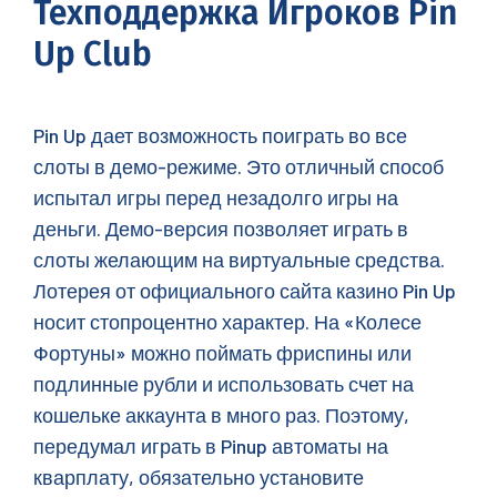
Техподдержка Игроков Pin
Up Club
Pin Up дает возможность поиграть во все
слоты в демо-режиме. Это отличный способ
испытал игры перед незадолго игры на
деньги. Демо-версия позволяет играть в
слоты желающим на виртуальные средства.
Лотерея от официального сайта казино Pin Up
носит стопроцентно характер. На «Колесе
Фортуны» можно поймать фриспины или
подлинные рубли и использовать счет на
кошельке аккаунта в много раз. Поэтому,
передумал играть в Pinup автоматы на
кварплату, обязательно установите