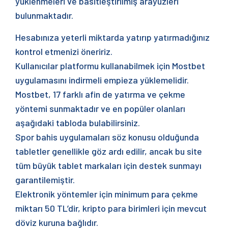
yüklenmeleri ve basitleştirilmiş arayüzleri
bulunmaktadır.
Hesabınıza yeterli miktarda yatırıp yatırmadığınız
kontrol etmenizi öneririz.
Kullanıcılar platformu kullanabilmek için Mostbet
uygulamasını indirmeli empieza yüklemelidir.
Mostbet, 17 farklı afin de yatırma ve çekme
yöntemi sunmaktadır ve en popüler olanları
aşağıdaki tabloda bulabilirsiniz.
Spor bahis uygulamaları söz konusu olduğunda
tabletler genellikle göz ardı edilir, ancak bu site
tüm büyük tablet markaları için destek sunmayı
garantilemiştir.
Elektronik yöntemler için minimum para çekme
miktarı 50 TL’dir, kripto para birimleri için mevcut
döviz kuruna bağlıdır.