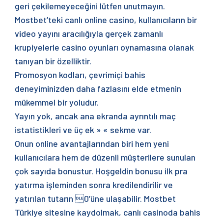
geri çekilemeyeceğini lütfen unutmayın.
Mostbet’teki canlı online casino, kullanıcıların bir
video yayını aracılığıyla gerçek zamanlı
krupiyelerle casino oyunları oynamasına olanak
tanıyan bir özelliktir.
Promosyon kodları, çevrimiçi bahis
deneyiminizden daha fazlasını elde etmenin
mükemmel bir yoludur.
Yayın yok, ancak ana ekranda ayrıntılı maç
istatistikleri ve üç ek » « sekme var.
Onun online avantajlarından biri hem yeni
kullanıcılara hem de düzenli müşterilere sunulan
çok sayıda bonustur. Hoşgeldin bonusu ilk pra
yatırma işleminden sonra kredilendirilir ve
yatırılan tutarın 0’üne ulaşabilir. Mostbet
Türkiye sitesine kaydolmak, canlı casinoda bahis