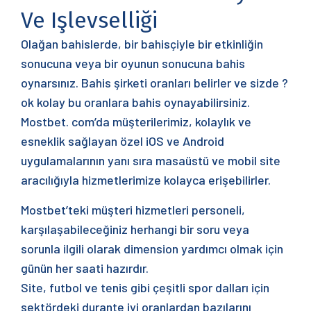
Ve Işlevselliği
Olağan bahislerde, bir bahisçiyle bir etkinliğin
sonucuna veya bir oyunun sonucuna bahis
oynarsınız. Bahis şirketi oranları belirler ve sizde ?
ok kolay bu oranlara bahis oynayabilirsiniz.
Mostbet. com’da müşterilerimiz, kolaylık ve
esneklik sağlayan özel iOS ve Android
uygulamalarının yanı sıra masaüstü ve mobil site
aracılığıyla hizmetlerimize kolayca erişebilirler.
Mostbet’teki müşteri hizmetleri personeli,
karşılaşabileceğiniz herhangi bir soru veya
sorunla ilgili olarak dimension yardımcı olmak için
günün her saati hazırdır.
Site, futbol ve tenis gibi çeşitli spor dalları için
sektördeki durante iyi oranlardan bazılarını