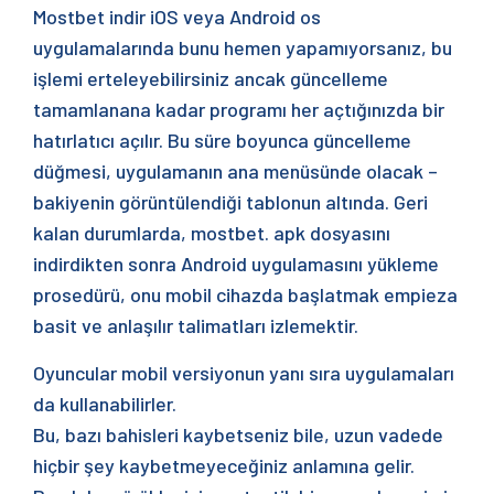
Mostbet indir iOS veya Android os
uygulamalarında bunu hemen yapamıyorsanız, bu
işlemi erteleyebilirsiniz ancak güncelleme
tamamlanana kadar programı her açtığınızda bir
hatırlatıcı açılır. Bu süre boyunca güncelleme
düğmesi, uygulamanın ana menüsünde olacak –
bakiyenin görüntülendiği tablonun altında. Geri
kalan durumlarda, mostbet. apk dosyasını
indirdikten sonra Android uygulamasını yükleme
prosedürü, onu mobil cihazda başlatmak empieza
basit ve anlaşılır talimatları izlemektir.
Oyuncular mobil versiyonun yanı sıra uygulamaları
da kullanabilirler.
Bu, bazı bahisleri kaybetseniz bile, uzun vadede
hiçbir şey kaybetmeyeceğiniz anlamına gelir.