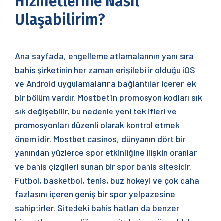
Hizmetlerine Nasıl
Ulaşabilirim?
Ana sayfada, engelleme atlamalarının yanı sıra
bahis şirketinin her zaman erişilebilir olduğu iOS
ve Android uygulamalarına bağlantılar içeren ek
bir bölüm vardır. Mostbet’in promosyon kodları sık
sık değişebilir, bu nedenle yeni teklifleri ve
promosyonları düzenli olarak kontrol etmek
önemlidir. Mostbet casinos, dünyanın dört bir
yanından yüzlerce spor etkinliğine ilişkin oranlar
ve bahis çizgileri sunan bir spor bahis sitesidir.
Futbol, ​​basketbol, ​​tenis, buz hokeyi ve çok daha
fazlasını içeren geniş bir spor yelpazesine
sahiptirler. Sitedeki bahis hatları da benzer