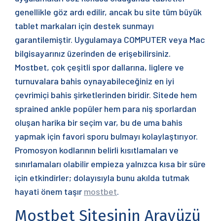
genellikle göz ardı edilir, ancak bu site tüm büyük
tablet markaları için destek sunmayı
garantilemiştir. Uygulamaya COMPUTER veya Mac
bilgisayarınız üzerinden de erişebilirsiniz.
Mostbet, çok çeşitli spor dallarına, liglere ve
turnuvalara bahis oynayabileceğiniz en iyi
çevrimiçi bahis şirketlerinden biridir. Sitede hem
sprained ankle popüler hem para niş sporlardan
oluşan harika bir seçim var, bu de uma bahis
yapmak için favori sporu bulmayı kolaylaştırıyor.
Promosyon kodlarının belirli kısıtlamaları ve
sınırlamaları olabilir empieza yalnızca kısa bir süre
için etkindirler; dolayısıyla bunu akılda tutmak
hayati önem taşır
mostbet
.
Mostbet Sitesinin Arayüzü