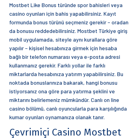
Mostbet Like Bonus türünde spor bahisleri veya
casino oyunları için bahis yapabilirsiniz. Kayıt
formunda bonus türünü seçmeniz gerekir – oradan
da bonusu reddedebilirsiniz. Mostbet Türkiye giriş
mobil uygulamada, siteyle aynı kurallara göre
yapılır – kişisel hesabınıza girmek için hesaba
bağlı bir telefon numarası veya e-posta adresi
kullanmanız gerekir. Farklı yollar ile farklı
miktarlarda hesabınıza yatırım yapabilirsiniz. Bu
noktada bonuslarınıza bakarak, hangi bonusu
istiyorsanız ona göre para yatırma şeklini ve
miktarını belirlemeniz mümkündür. Canlı on line
casino bölümü, canlı oyuncularla para karşılığında
kumar oyunları oynamanıza olanak tanır.
Çevrimiçi Casino Mostbet