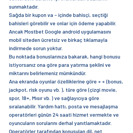
sunmaktadır.
Sağda bir kupon va – içinde bahisçi, seçtiği
bahisleri görebilir ve onlar için ödeme yapabilir.
Ancak Mostbet Google android uygulamasını
mobil siteden ücretsiz ve birkaç tıklamayla
indirmede sorun yoktur.
Bu noktada bonuslarınıza bakarak, hangi bonusu
istiyorsanız ona göre para yatırma şeklini ve
miktarını belirlemeniz mümkündür.
Ana ekranda oyunlar özelliklerine göre » « (bonus,
jackpot, risk oyunu vb. ), türe göre (çizgi movie,
spor, 18+, Mısır vb. ) ve sağlayıcıya göre
sıralanabilir. Yardım hattı, posta ve mesajlaşma
operatörleri günün 24 saati hizmet vermekte ve
oyuncuların sorularını derhal yanıtlamaktadır.
Operatörler tarafından konuşulan dil, net