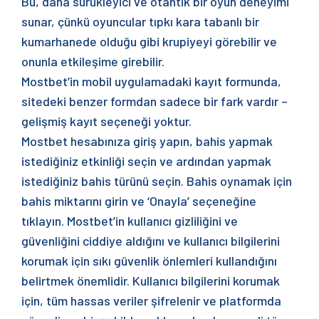
Bu, daha sürükleyici ve otantik bir oyun deneyimi
sunar, çünkü oyuncular tıpkı kara tabanlı bir
kumarhanede olduğu gibi krupiyeyi görebilir ve
onunla etkileşime girebilir.
Mostbet’in mobil uygulamadaki kayıt formunda,
sitedeki benzer formdan sadece bir fark vardır –
gelişmiş kayıt seçeneği yoktur.
Mostbet hesabınıza giriş yapın, bahis yapmak
istediğiniz etkinliği seçin ve ardından yapmak
istediğiniz bahis türünü seçin. Bahis oynamak için
bahis miktarını girin ve ‘Onayla’ seçeneğine
tıklayın. Mostbet’in kullanıcı gizliliğini ve
güvenliğini ciddiye aldığını ve kullanıcı bilgilerini
korumak için sıkı güvenlik önlemleri kullandığını
belirtmek önemlidir. Kullanıcı bilgilerini korumak
için, tüm hassas veriler şifrelenir ve platformda