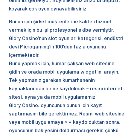
olmanız gerekiyor. Böylelikle siz arizona depozit
koyarak çok oyun oynayabilirsiniz.
Bunun için şirket müşterilerine kaliteli hizmet
vermek için bu işi profesyonel ekibe vermiştir.
Glory Casino’nun slot oyunları kategorisi, endüstri
devi Microgaming’in 100’den fazla oyununu
içermektedir.
Bunu yapmak için, kumar çalışan web sitesine
gidin ve orada mobil uygulama widget’ını arayın.
Tek yapmanız gereken kumarhanenin
kaynaklarından birine kaydolmak – resmi internet
sitesi, ayna ya da mobil uygulamamız.
Glory Casino, oyuncunun bunun için kayıt
yaptırmasını bile gerektirmez. Resmi web sitesine
veya mobil uygulamaya » « kaydolduktan sonra,
oyuncunun bakiyesini doldurması gerekir, çünkü