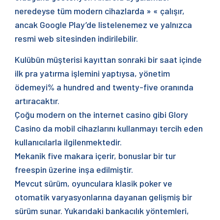
neredeyse tüm modern cihazlarda » « çalışır,
ancak Google Play’de listelenemez ve yalnızca
resmi web sitesinden indirilebilir.
Kulübün müşterisi kayıttan sonraki bir saat içinde
ilk pra yatırma işlemini yaptıysa, yönetim
ödemeyi% a hundred and twenty-five oranında
artıracaktır.
Çoğu modern on the internet casino gibi Glory
Casino da mobil cihazlarını kullanmayı tercih eden
kullanıcılarla ilgilenmektedir.
Mekanik five makara içerir, bonuslar bir tur
freespin üzerine inşa edilmiştir.
Mevcut sürüm, oyunculara klasik poker ve
otomatik varyasyonlarına dayanan gelişmiş bir
sürüm sunar. Yukarıdaki bankacılık yöntemleri,