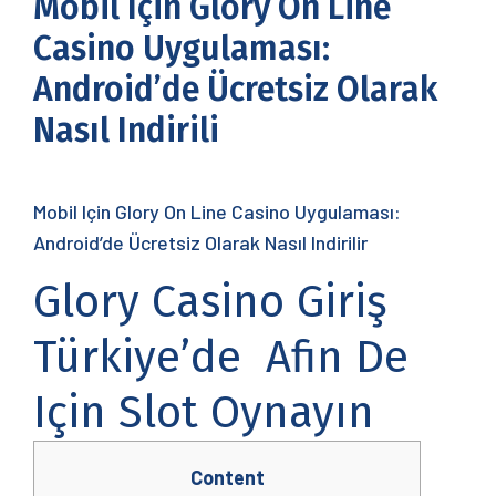
Mobil Için Glory On Line
Casino Uygulaması:
Android’de Ücretsiz Olarak
Nasıl Indirili
Mobil Için Glory On Line Casino Uygulaması:
Android’de Ücretsiz Olarak Nasıl Indirilir
Glory Casino Giriş
Türkiye’de ️ Afin De
Için Slot Oynayın
Content