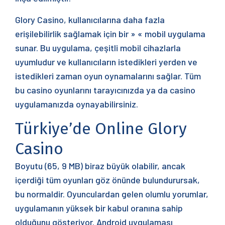
Glory Casino, kullanıcılarına daha fazla
erişilebilirlik sağlamak için bir » « mobil uygulama
sunar. Bu uygulama, çeşitli mobil cihazlarla
uyumludur ve kullanıcıların istedikleri yerden ve
istedikleri zaman oyun oynamalarını sağlar. Tüm
bu casino oyunlarını tarayıcınızda ya da casino
uygulamanızda oynayabilirsiniz.
Türkiye’de Online Glory
Casino
Boyutu (65, 9 MB) biraz büyük olabilir, ancak
içerdiği tüm oyunları göz önünde bulundurursak,
bu normaldir. Oyunculardan gelen olumlu yorumlar,
uygulamanın yüksek bir kabul oranına sahip
olduğunu gösteriyor. Android uygulaması