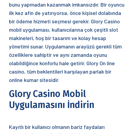
bunu yapmadan kazanmak imkansızdır. Bir oyuncu
ilk kez afin de yatırıyorsa, önce kişisel dolabında
bir ödeme hizmeti seçmesi gerekir. Glory Casino
mobil uygulaması, kullanıcılarına çok çeşitli slot
makineleri, hoş bir tasarım ve kolay hesap
yönetimi sunar. Uygulamanın arayüzü gerekli tüm
özelliklere sahiptir ve aynı zamanda oyunu
olabildiğince konforlu hale getirir. Glory On line
casino, tüm beklentileri karşılayan parlak bir
online kumar sitesidir.
Glory Casino Mobil
Uygulamasını İndirin
Kayıtlı bir kullanıcı olmanın bariz faydaları