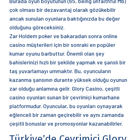
Burada oyun boyutunun (65, being unfaithful Mb)
çok olması bir dezavantaj olarak gözükebilir
ancak sunulan oyunlara baktığınızda bu değer
olduğunu göreceksiniz.
Zar Holdem poker ve bakaradan sonra online
casino müşterileri için bir sonraki en popüler
kumar oyunu barbuttur. Önemli olan şey
bahislerinizi hızlı bir şekilde yapmak ve şanslı bir
taş yuvarlamayı ummaktır. Bu, oyuncuların
kazanma şansının durante yüksek olduğu oyunun
zar olduğu anlamına gelir. Glory Casino, çeşitli
casino oyunları sunan bir çevrimiçi kumarhane
platformudur. Oyuncular, bu oyunları oynayarak
eğlenceli bir zaman geçirebilir ve aynı zamanda
çeşitli bonuslar ve promosyonlar kazanabilirler.
Türkiye’de Çevrimiçi Glory