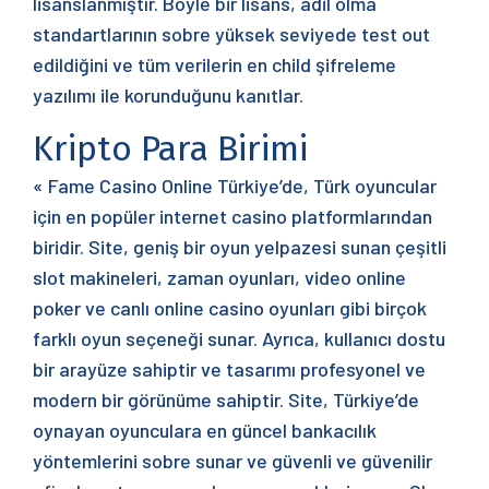
lisanslanmıştır. Böyle bir lisans, adil olma
standartlarının sobre yüksek seviyede test out
edildiğini ve tüm verilerin en child şifreleme
yazılımı ile korunduğunu kanıtlar.
Kripto Para Birimi
« Fame Casino Online Türkiye’de, Türk oyuncular
için en popüler internet casino platformlarından
biridir. Site, geniş bir oyun yelpazesi sunan çeşitli
slot makineleri, zaman oyunları, video online
poker ve canlı online casino oyunları gibi birçok
farklı oyun seçeneği sunar. Ayrıca, kullanıcı dostu
bir arayüze sahiptir ve tasarımı profesyonel ve
modern bir görünüme sahiptir. Site, Türkiye’de
oynayan oyunculara en güncel bankacılık
yöntemlerini sobre sunar ve güvenli ve güvenilir