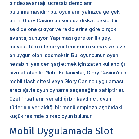
bir dezavantajı, ücretsiz demoların
bulunmamasıdır; bu, oyunların yalnızca gerçek
para. Glory Casino bu konuda dikkat çekici bir
şekilde öne çıkıyor ve rakiplerine göre birçok
avantaj sunuyor. Yapılması gereken ilk şey,
mevcut tüm ödeme yöntemlerini okumak ve size
en uygun olanı seçmektir. Bu, oyuncunun oyun
hesabını yeniden şarj etmek için zaten kullandığı
hizmet olabilir. Mobil kullanıcılar, Glory Casino’nun
mobil flash sitesi veya Glory Casino uygulaması
aracılığıyla oyun oynama seçeneğine sahiptirler.
Özel fırsatların yer aldığı bir kaydırıcı, oyun
türlerinin yer aldığı bir menü empieza aşağıdaki
küçük resimde birkaç oyun bulunur.
Mobil Uygulamada Slot