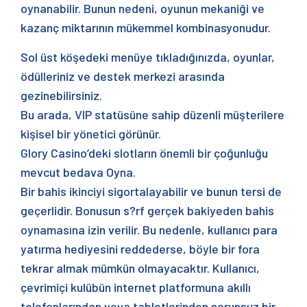
oynanabilir. Bunun nedeni, oyunun mekaniği ve
kazanç miktarının mükemmel kombinasyonudur.
Sol üst köşedeki menüye tıkladığınızda, oyunlar,
ödülleriniz ve destek merkezi arasında
gezinebilirsiniz.
Bu arada, VIP statüsüne sahip düzenli müşterilere
kişisel bir yönetici görünür.
Glory Casino’deki slotların önemli bir çoğunluğu
mevcut bedava Oyna.
Bir bahis ikinciyi sigortalayabilir ve bunun tersi de
geçerlidir. Bonusun s?rf gerçek bakiyeden bahis
oynamasına izin verilir. Bu nedenle, kullanıcı para
yatırma hediyesini reddederse, böyle bir fora
tekrar almak mümkün olmayacaktır. Kullanıcı,
çevrimiçi kulübün internet platformuna akıllı
telefonlarından veya tabletlerinden sorunsuz bir