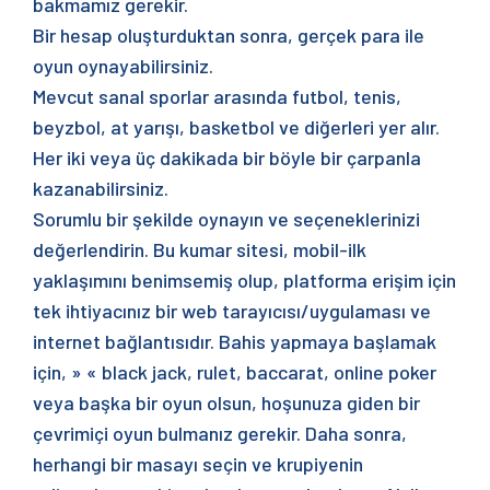
bakmamız gerekir.
Bir hesap oluşturduktan sonra, gerçek para ile
oyun oynayabilirsiniz.
Mevcut sanal sporlar arasında futbol, tenis,
beyzbol, at yarışı, basketbol ve diğerleri yer alır.
Her iki veya üç dakikada bir böyle bir çarpanla
kazanabilirsiniz.
Sorumlu bir şekilde oynayın ve seçeneklerinizi
değerlendirin. Bu kumar sitesi, mobil-ilk
yaklaşımını benimsemiş olup, platforma erişim için
tek ihtiyacınız bir web tarayıcısı/uygulaması ve
internet bağlantısıdır. Bahis yapmaya başlamak
için, » « black jack, rulet, baccarat, online poker
veya başka bir oyun olsun, hoşunuza giden bir
çevrimiçi oyun bulmanız gerekir. Daha sonra,
herhangi bir masayı seçin ve krupiyenin