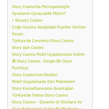
Glory Casino’da Microgaming’in
Oyunlarını Oynayabilir Miyim?
« Beauty Casino
Çoğu Oyuncu Aşağıdaki Popüler Slotları
Seçer:
Türkiye’de Çevrimiçi Glory Casino
Glory Apk Casino
Glory Casino Mobil Uygulamasını İndirin
⚽️ Glory Casino: Zengin Bir Oyun
Portföyü
Glory Casino’nun Eksileri
Mobil Uygulamada Slot Makineleri
Glory Kumarhanesinin Avantajları
Türkiye’de Online Glory Casino
Glory Casino – Durante Iyi Slotlara Ve
Spor Bahislerine Sahip Bir Platform »