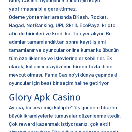
Glory Casino, oyuncunun bunun için kayıt
yaptırmasını bile gerektirmez.
Ödeme yöntemleri arasında BKash, Rocket,
Nagad, NetBanking, UPI, Skrill, EcoPayz, kripto
afin de birimleri ve kredi kartları yer alıyor. Bu
adımlar tamamlandıktan sonra kayıt işlemi
tamamlanır ve oyuncular online kumar kulübünün
tüm özelliklerine ve işlevlerine erişebilirler. Ek
olarak, kullanıcı arayüzünün birden fazla dilde
mevcut olması, Fame Casino’yi dünya çapındaki
oyuncular için best bir seçim haline getiriyor.
Glory Apk Casino
Ayrıca, bu çevrimiçi kulüpte” “ilk günden itibaren
büyük ikramiyelerle turnuvalar düzenlenmektedir.
Çok reward kazanmak istiyorsanız, çok aktif