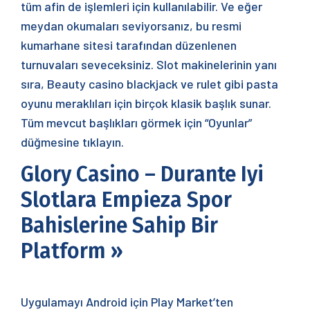
tüm afin de işlemleri için kullanılabilir. Ve eğer
meydan okumaları seviyorsanız, bu resmi
kumarhane sitesi tarafından düzenlenen
turnuvaları seveceksiniz. Slot makinelerinin yanı
sıra, Beauty casino blackjack ve rulet gibi pasta
oyunu meraklıları için birçok klasik başlık sunar.
Tüm mevcut başlıkları görmek için “Oyunlar”
düğmesine tıklayın.
Glory Casino – Durante Iyi
Slotlara Empieza Spor
Bahislerine Sahip Bir
Platform »
Uygulamayı Android için Play Market’ten