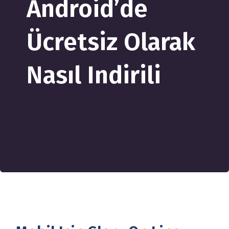
Android’de
Ücretsiz Olarak
Nasıl Indirili