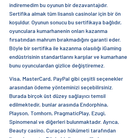
indiremedim bu oyunun bir dezavantajıdır.
Sertifika almak tüm lisanslı casinolar için bir ön
koşuldur. Oyunun sonucu bu sertifikaya bağlıdır,
oyunculara kumarhanenin onları kazanma
fırsatından mahrum bırakmadığını garanti eder.
Böyle bir sertifika ile kazanma olasılığı iGaming
endüstrisinin standartlarını karşılar ve kumarhane
bunu oyunculardan gizlice değiştiremez.
Visa, MasterCard, PayPal gibi çeşitli seçenekler
arasından ödeme yönteminizi seçebilirsiniz.
Burada birçok üst düzey sağlayıcı temsil
edilmektedir, bunlar arasında Endorphina,
Playson, Tomhorn, PragmaticPlay, Ezugi,
Spinomenal ve diğerleri bulunmaktadır. Ayrıca,
Beauty casino, Curaçao hükümeti tarafından