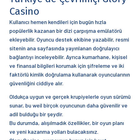
Casino
Kullanıcı hemen kendileri için bugün hızla
popülerlik kazanan bir dizi çarpışma emülatörü
ekleyebilir. Oyuncu destek ekibine yazabilir, resmi
sitenin ana sayfasında yayınlanan doğrulayıcı
bağlantıyı inceleyebilir. Ayrıca kumarhane, kişisel
ve finansal bilgileri korumak için şifreleme ve iki
faktörlü kimlik doğrulama kullanarak oyuncularının
güvenliğini ciddiye alır.
Oldukça uygun ve gerçek krupiyelerle oyun sürümü
sunar, bu weil birçok oyuncunun daha güvenilir ve
adil bulduğu bir şeydir.
Bu durumda, alışılmadık özellikler, bir oyun planı
ve yeni kazanma yolları bulacaksınız.