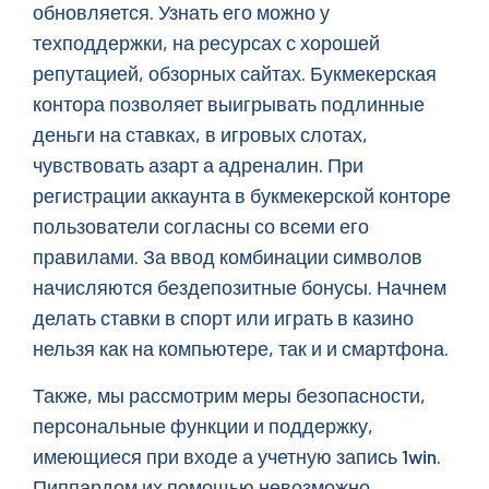
обновляется. Узнать его можно у
техподдержки, на ресурсах с хорошей
репутацией, обзорных сайтах. Букмекерская
контора позволяет выигрывать подлинные
деньги на ставках, в игровых слотах,
чувствовать азарт а адреналин. При
регистрации аккаунта в букмекерской конторе
пользователи согласны со всеми его
правилами. За ввод комбинации символов
начисляются бездепозитные бонусы. Начнем
делать ставки в спорт или играть в казино
нельзя как на компьютере, так и и смартфона.
Также, мы рассмотрим меры безопасности,
персональные функции и поддержку,
имеющиеся при входе а учетную запись 1win.
Пиппардом их помощью невозможно