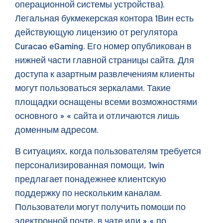
операционной системы устройства).
Легальная букмекерская контора 1Вин есть
действующую лицензию от регулятора
Curacao eGaming. Его номер опубликован в
нижней части главной страницы сайта. Для
доступа к азартным развлечениям клиенты
могут пользоваться зеркалами. Такие
площадки оснащены всеми возможностями
основного » « сайта и отличаются лишь
доменным адресом.
В ситуациях, когда пользователям требуется
персонализированная помощи, 1win
предлагает понадежнее клиентскую
поддержку по нескольким каналам.
Пользователи могут получить помоши по
электронной почте, в чате или » « по