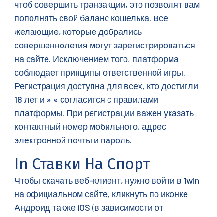
чтоб совершить транзакции, это позволят вам
пополнять свой баланс кошелька. Все
желающие, которые добрались
совершеннолетия могут зарегистрироваться
на сайте. Исключением того, платформа
соблюдает принципы ответственной игры.
Регистрация доступна для всех, кто достигли
18 лет и » « согласится с правилами
платформы. При регистрации важен указать
контактный номер мобильного, адрес
электронной почты и пароль.
In Ставки На Спорт
Чтобы скачать веб-клиент, нужно войти в 1win
на официальном сайте, кликнуть по иконке
Андроид также iOS (в зависимости от