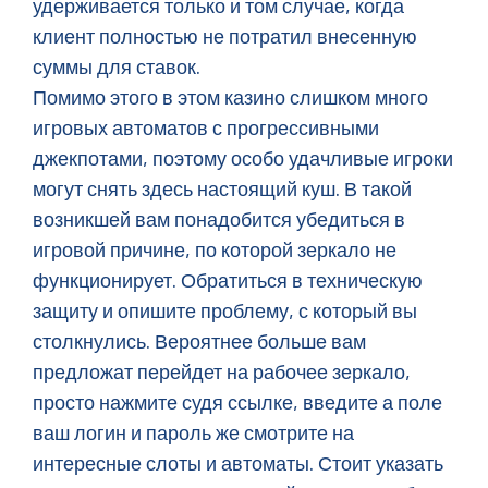
удерживается только и том случае, когда
клиент полностью не потратил внесенную
суммы для ставок.
Помимо этого в этом казино слишком много
игровых автоматов с прогрессивными
джекпотами, поэтому особо удачливые игроки
могут снять здесь настоящий куш. В такой
возникшей вам понадобится убедиться в
игровой причине, по которой зеркало не
функционирует. Обратиться в техническую
защиту и опишите проблему, с который вы
столкнулись. Вероятнее больше вам
предложат перейдет на рабочее зеркало,
просто нажмите судя ссылке, введите а поле
ваш логин и пароль же смотрите на
интересные слоты и автоматы. Стоит указать