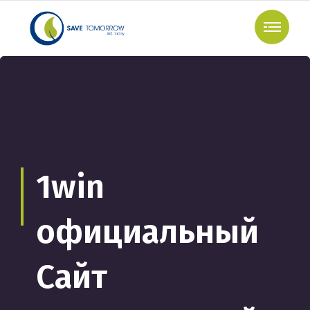
1win
официальный
Сайт