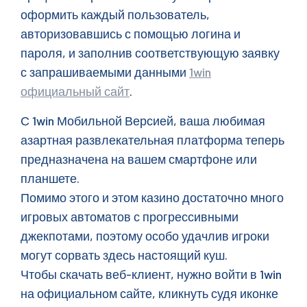
оформить каждый пользователь,
авторизовавшись с помощью логина и
пароля, и заполнив соответствующую заявку
с запрашиваемыми данными
1win
официальный сайт
.
С 1win Мобильной Версией, ваша любимая
азартная развлекательная платформа теперь
предназначена на вашем смартфоне или
планшете.
Помимо этого и этом казино достаточно много
игровых автоматов с прогрессивными
джекпотами, поэтому особо удачлив игроки
могут сорвать здесь настоящий куш.
Чтобы скачать веб-клиент, нужно войти в 1win
на официальном сайте, кликнуть судя иконке