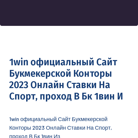
1win официальный Сайт
Букмекерской Конторы
2023 Онлайн Ставки На
Спорт, проход В Бк 1вин И
1win официальный Сайт Букмекерской
Конторы 2023 Онлайн Ставки На Спорт,
проход В Бк 1вин Из