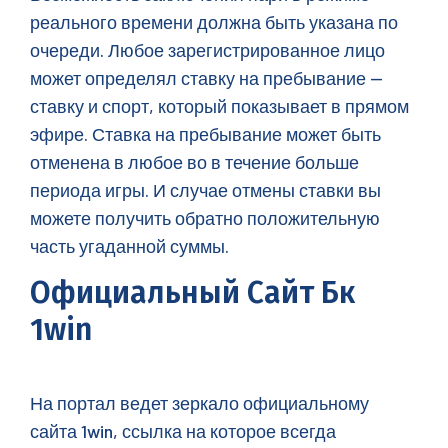
реального времени должна быть указана по
очереди. Любое зарегистрированное лицо
может определял ставку на пребывание —
ставку и спорт, который показывает в прямом
эфире. Ставка на пребывание может быть
отменена в любое во в течение больше
периода игры. И случае отмены ставки вы
можете получить обратно положительную
часть угаданной суммы.
Официальный Сайт Бк
1win
На портал ведет зеркало официальному
сайта 1win, ссылка на которое всегда