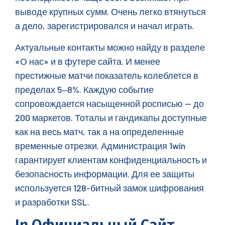
выводе крупных сумм. Очень легко втянуться
а дело, зарегистрировался и начал играть.
Актуальные контакты можно найду в разделе
«О нас» и в футере сайта. И менее
престижные матчи показатель колеблется в
пределах 5‒8%. Каждую событие
сопровождается насыщенной росписью — до
200 маркетов. Тоталы и гандикапы доступные
как на весь матч, так а на определенные
временные отрезки. Администрация 1win
гарантирует клиентам конфиденциальность и
безопасность информации. Для ее защиты
используется 128-битный замок шифрования
и разработки SSL.