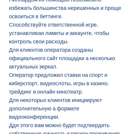
избежать большинства нерешенных и проще
освоиться в беттинге.
Способствуйте ответственной игре,
устанавливая лимиты и аккаунте, чтобы
контроль свои расходы.
Для клиентов оператора созданы
официального сайт площадки а несколько
актуальных зеркал.
Оператор предложил ставки на спорт и
киберспорт, видеослоты, игры в казино,
трейдинг и онлайн кинотеатр.
Для некоторых клиентов инициируют
дополнительную а формате
видеоконференции.
Ддя этого вам можно будет подтвердить
собственную личность и регион проживания.