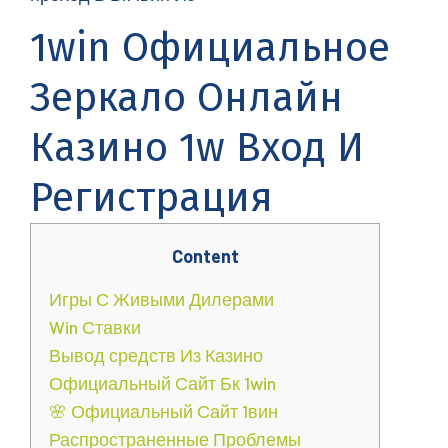
1win Официальное
Зеркало Онлайн
Казино 1w Вход И
Регистрация
Content
Игры С Живыми Дилерами
Win Ставки
Вывод средств Из Казино
Официальный Сайт Бк 1win
🌸 Официальный Сайт 1вин
Распространенные Проблемы