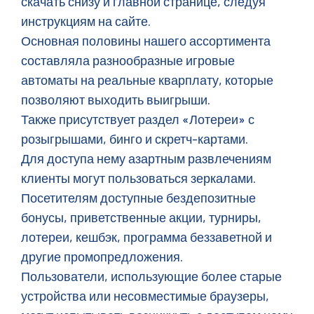
скачать снизу и главной странице, следуя
инструкциям на сайте.
Основная половины нашего ассортимента
составляла разнообразные игровые
автоматы на реальные кварплату, которые
позволяют выходить выигрыши.
Также присутствует раздел «Лотереи» с
розыгрышами, бинго и скретч-картами.
Для доступа нему азартным развлечениям
клиенты могут пользоваться зеркалами.
Посетителям доступные бездепозитные
бонусы, приветственные акции, турниры,
лотереи, кешбэк, программа беззаветной и
другие промопредложения.
Пользователи, использующие более старые
устройства или несовместимые браузеры,