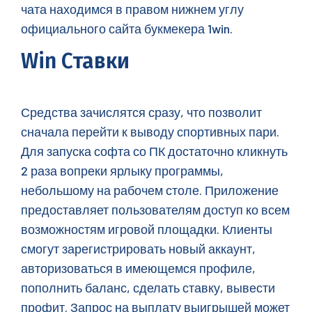
чата находимся в правом нижнем углу
официального сайта букмекера 1win.
Win Ставки
Средства зачислятся сразу, что позволит
сначала перейти к выводу спортивных пари.
Для запуска софта со ПК достаточно кликнуть
2 раза вопреки ярлыку программы,
небольшому на рабочем столе. Приложение
предоставляет пользователям доступ ко всем
возможностям игровой площадки. Клиенты
смогут зарегистрировать новый аккаунт,
авторизоваться в имеющемся профиле,
пополнить баланс, сделать ставку, вывести
профит. Запрос на выплату выигрышей может