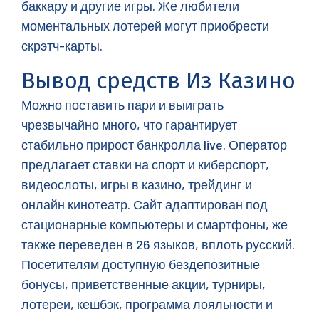
баккару и другие игры. Же любители
моментальных лотерей могут приобрести
скрэтч-карты.
Вывод средств Из Казино
Можно поставить пари и выиграть
чрезвычайно много, что гарантирует
стабильно прирост банкролла live. Оператор
предлагает ставки на спорт и киберспорт,
видеослоты, игры в казино, трейдинг и
онлайн кинотеатр. Сайт адаптирован под
стационарные компьютеры и смартфоны, же
также переведен в 26 языков, вплоть русский.
Посетителям доступную бездепозитные
бонусы, приветственные акции, турниры,
лотереи, кешбэк, программа лояльности и