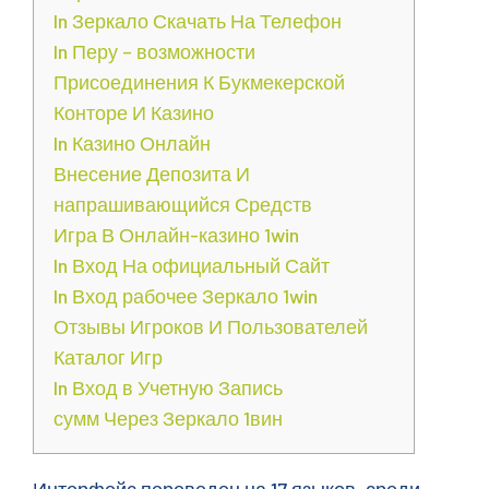
In Зеркало Скачать На Телефон
In Перу – возможности
Присоединения К Букмекерской
Конторе И Казино
In Казино Онлайн
Внесение Депозита И
напрашивающийся Средств
Игра В Онлайн-казино 1win
In Вход На официальный Сайт
In Вход рабочее Зеркало 1win
Отзывы Игроков И Пользователей
Каталог Игр
In Вход в Учетную Запись
сумм Через Зеркало 1вин