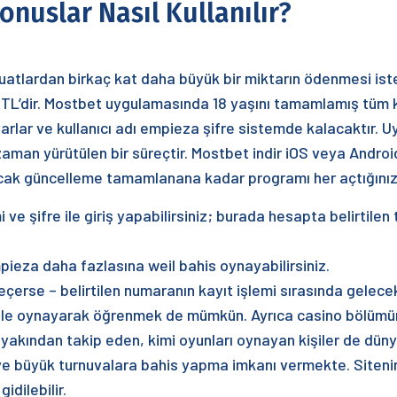
uslar Nasıl Kullanılır?
atlardan birkaç kat daha büyük bir miktarın ödenmesi ist
 TL’dir. Mostbet uygulamasında 18 yaşını tamamlamış tüm ka
ayarlar ve kullanıcı adı empieza şifre sistemde kalacaktır
ne zaman yürütülen bir süreçtir. Mostbet indir iOS veya And
cak güncelleme tamamlanana kadar programı her açtığınızda b
 ve şifre ile giriş yapabilirsiniz; burada hesapta belirtil
mpieza daha fazlasına weil bahis oynayabilirsiniz.
çerse – belirtilen numaranın kayıt işlemi sırasında gelec
ile oynayarak öğrenmek de mümkün. Ayrıca casino bölümü
akından takip eden, kimi oyunları oynayan kişiler de düny
ve büyük turnuvalara bahis yapma imkanı vermekte. Sitenin
idilebilir.