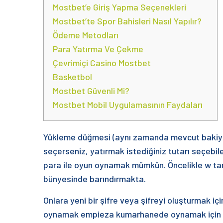
Mostbet’e Giriş Yapma Seçenekleri
Mostbet’te Spor Bahisleri Nasıl Yapılır?
Ödeme Metodları
Para Yatırma Ve Çekme
Çevrimiçi Casino Mostbet
Basketbol
Mostbet Güvenli Mi?
Mostbet Mobil Uygulamasının Faydaları
Yükleme düğmesi (aynı zamanda mevcut bakiyeyi
seçerseniz, yatırmak istediğiniz tutarı seçebi
para ile oyun oynamak mümkün. Öncelikle w tam
bünyesinde barındırmakta.
Onlara yeni bir şifre veya şifreyi oluşturmak i
oynamak empieza kumarhanede oynamak için bak