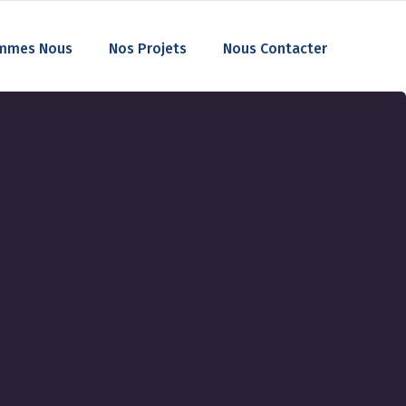
mmes Nous
Nos Projets
Nous Contacter