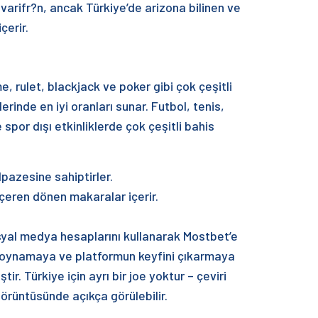
 varifr?n, ancak Türkiye’de arizona bilinen ve
çerir.
, rulet, blackjack ve poker gibi çok çeşitli
inde en iyi oranları sunar. Futbol, tenis,
por dışı etkinliklerde çok çeşitli bahis
pazesine sahiptirler.
çeren dönen makaralar içerir.
syal medya hesaplarını kullanarak Mostbet’e
ahis oynamaya ve platformun keyfini çıkarmaya
r. Türkiye için ayrı bir joe yoktur – çeviri
örüntüsünde açıkça görülebilir.