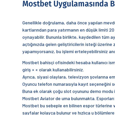
Mostbet Uygulamasında Bon
Genellikle doğrulama, daha önce yapılan mevdu
kartlarından para yatırmanın en düşük limiti 20
oynayabilir. Bununla birlikte, kaydedilen tüm 
açtığınızda gelen geliştiricilerin isteği üzeri
yapamıyorsanız, bu işlemi erteleyebilirsiniz an
Mostbet bahisçi ofisindeki hesaba kullanıcı ismi
giriş » « olarak kullanabilirsiniz.
Ayrıca, siyasi olaylara, televizyon şovlarına e
Oyuncu telefon numarasıyla kayıt seçeneğini se
Buna ek olarak çoğu slot oyununu demo modu 
Mostbet Aviator de uma bulunmakta. Esporları y
Mostbet bu sebeple en bilinen espor türlerine 
sayfalar kolayca bulunur ve hızlıca u bölümlere g