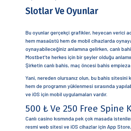
Slotlar Ve Oyunlar
Bu oyunlar gerçekçi grafikler, heyecan verici ad
hem masaüstü hem de mobil cihazlarda oynayabi
oynayabileceğiniz anlamına gelirken, canlı bahi
Mostbet’te herkes için bir şeyler olduğu anlamı
Şirketin canlı bahis, maç öncesi bahis empieza 
Yani, nereden olursanız olun, bu bahis sitesin
hem de programın yüklenmesi sırasında yapılab
ve iOS için mobil uygulamaları vardır.
500 ₺ Ve 250 Free Spine 
Canlı casino kısmında pek çok masada istenile
resmi web sitesi ve iOS cihazlar için App Stor