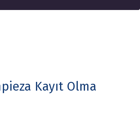
mpieza Kayıt Olma