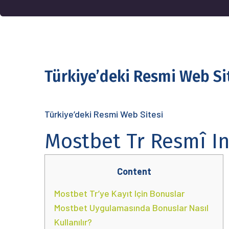
Türkiye’deki Resmi Web Si
Türkiye’deki Resmi Web Sitesi
Mostbet Tr Resmî In
Content
Mostbet Tr’ye Kayıt Için Bonuslar
Mostbet Uygulamasında Bonuslar Nasıl
Kullanılır?