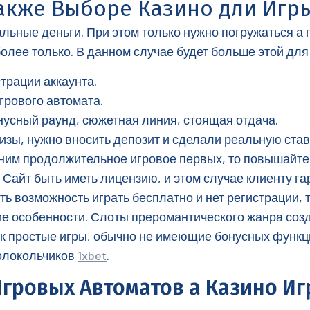
также Выборе Казино дли Игр
альные деньги. При этом только нужно погружаться а
более только. В данном случае будет больше этой дл
трации аккаунта.
грового автомата.
усный раунд, сюжетная линия, стоящая отдача.
изы, нужно вносить депозит и сделали реальную став
 ним продолжительное игровое первых, то повышайте у
. Сайт быть иметь лицензию, и этом случае клиенту г
 возможность играть бесплатно и нет регистрации, то
ие особенности. Слоты преромантического жанра соз
ак простые игры, обычно не имеющие бонусных функци
колокольчиков
1xbet
.
Игровых Автоматов а Казино Иг