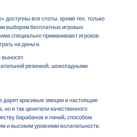
» доступны все слоты, кроме тех, только
ным выбором бесплатных игровых
жима специально приманивают игроков.
рать на деньги.
 выносят.
вательной резинкой, шоколадными
е дарят красивые эмоции и настоящие
, но и так ценители качественного
честву барабанов и линий, способом
им и высоким уровнями волатильности.