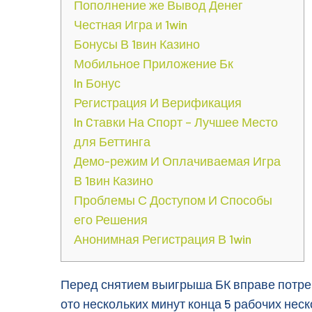
Пополнение же Вывод Денег
Честная Игра и 1win
Бонусы В 1вин Казино
Мобильное Приложение Бк
In Бонус
Регистрация И Верификация
In Cтавки На Спорт – Лучшее Место
для Беттинга
Демо-режим И Оплачиваемая Игра
В 1вин Казино
Проблемы С Доступом И Способы
его Решения
Анонимная Регистрация В 1win
Перед снятием выигрыша БК вправе потребо
ото нескольких минут конца 5 рабочих неск