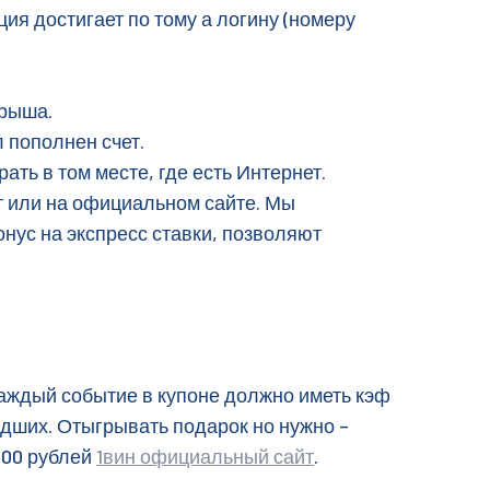
ия достигает по тому а логину (номеру
грыша.
 пополнен счет.
ть в том месте, где есть Интернет.
ут или на официальном сайте. Мы
ус на экспресс ставки, позволяют
Каждый событие в купоне должно иметь кэф
шедших. Отыгрывать подарок но нужно –
000 рублей
1вин официальный сайт
.