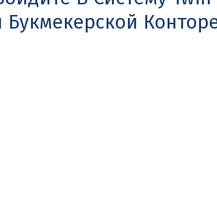
 Букмекерской Конторе