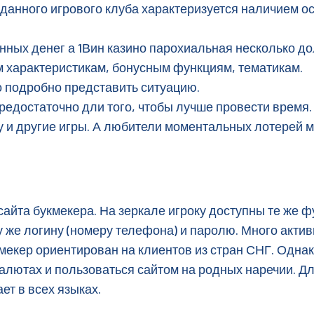
 данного игрового клуба характеризуется наличием о
ных денег а 1Вин казино парохиальная несколько до
м характеристикам, бонусным функциям, тематикам.
 подробно представить ситуацию.
х предостаточно дли того, чтобы лучше провести врем
у и другие игры. А любители моментальных лотерей мо
сайта букмекера. На зеркале игроку доступны те же ф
у же логину (номеру телефона) и паролю. Много акти
укмекер ориентирован на клиентов из стран СНГ. Одна
валютах и пользоваться сайтом на родных наречии. Д
ет в всех языках.