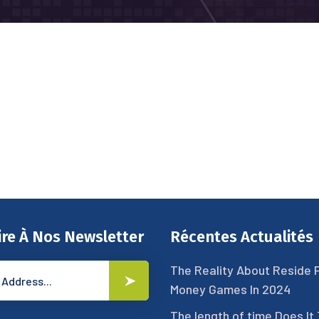
ire À Nos Newsletter
Récentes Actualités
The Reality About Reside 
Money Games In 2024
The length of time Does It