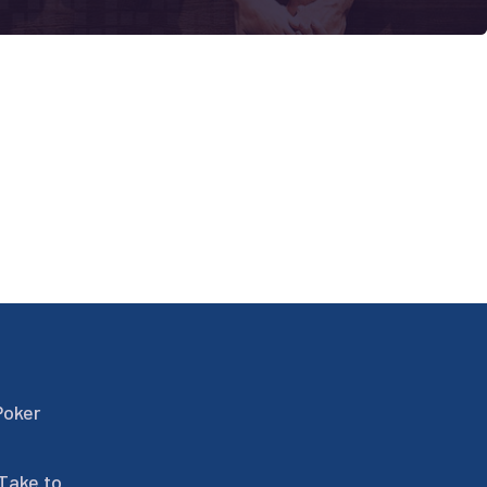
Poker
 Take to