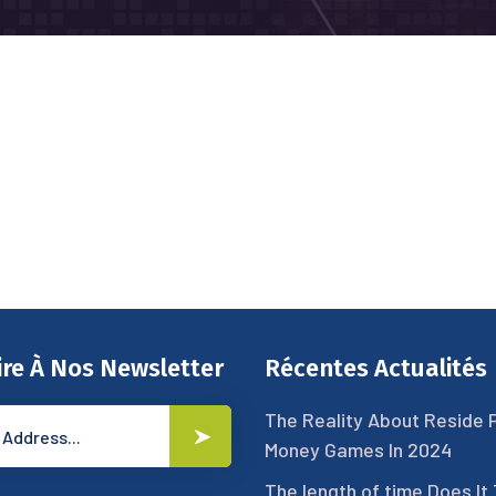
ire À Nos Newsletter
Récentes Actualités
The Reality About Reside 
Money Games In 2024
The length of time Does It