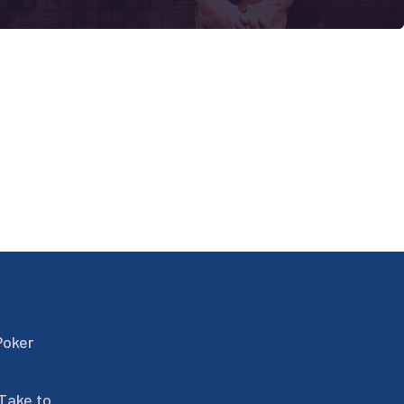
Poker
 Take to