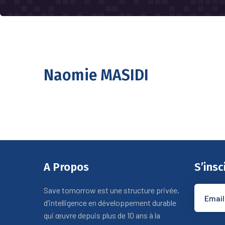
Naomie MASIDI
A Propos
S’insc
Save tomorrow est une structure privée,
d’intelligence en développement durable
qui œuvre depuis plus de 10 ans à la