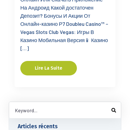
На Андроид Какой достаточен
Депозит? Бонусы И Акции От
Онлайн-казино Р7 Doubleu Casino™ –
Vegas Slots Club Vegas: Игры В
Казино Мобильная Версия📱 Казино
[…]
Lire La Suite
Articles récents