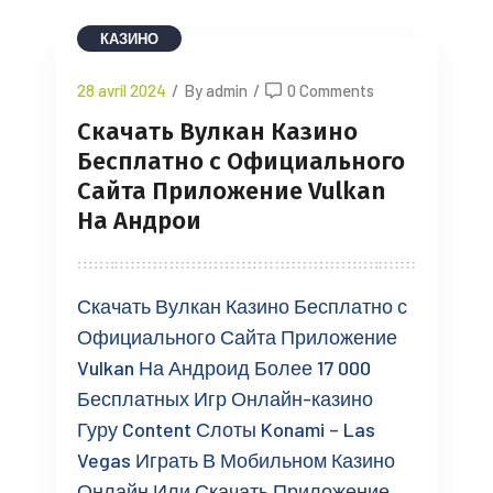
КАЗИНО
28 avril 2024
/
By admin
/
0 Comments
Скачать Вулкан Казино
Бесплатно с Официального
Сайта Приложение Vulkan
На Андрои
Скачать Вулкан Казино Бесплатно с
Официального Сайта Приложение
Vulkan На Андроид Более 17 000
Бесплатных Игр Онлайн-казино
Гуру Content Слоты Konami – Las
Vegas Играть В Мобильном Казино
Онлайн Или Скачать Приложение