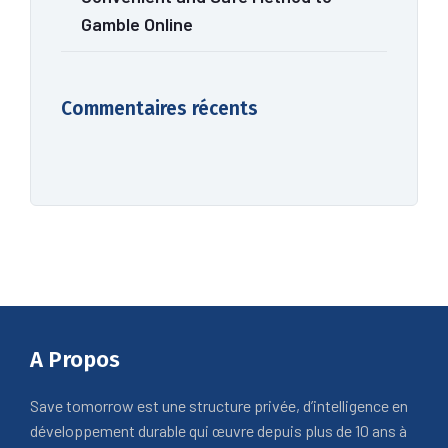
Gamble Online
Commentaires récents
A Propos
Save tomorrow est une structure privée, d’intelligence en
développement durable qui œuvre depuis plus de 10 ans à