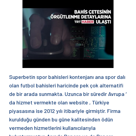
Superbetin spor bahisleri kontenjanı ana spor dalı
olan futbol bahisleri haricinde pek çok alternatifi
de bir arada sunmakta. Uzunca bir süredir Avrupa ‘
da hizmet vermekte olan website , Türkiye
piyasasına ise 2012 yılı itibariyle girmiştir. Firma
kurulduğu günden bu güne kalitesinden ödün
vermeden hizmetlerini kullanıcılarıyla