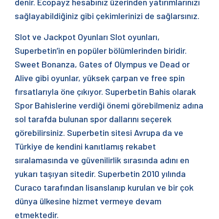
denir. Ecopayz hesabınız üzerinden yatırımlarınızı
sağlayabildiğiniz gibi çekimlerinizi de sağlarsınız.
Slot ve Jackpot Oyunları Slot oyunları,
Superbetin’in en popüler bölümlerinden biridir.
Sweet Bonanza, Gates of Olympus ve Dead or
Alive gibi oyunlar, yüksek çarpan ve free spin
fırsatlarıyla öne çıkıyor. Superbetin Bahis olarak
Spor Bahislerine verdiği önemi görebilmeniz adına
sol tarafda bulunan spor dallarını seçerek
görebilirsiniz. Superbetin sitesi Avrupa da ve
Türkiye de kendini kanıtlamış rekabet
sıralamasında ve güvenilirlik sırasında adını en
yukarı taşıyan sitedir. Superbetin 2010 yılında
Curaco tarafından lisanslanıp kurulan ve bir çok
dünya ülkesine hizmet vermeye devam
etmektedir.