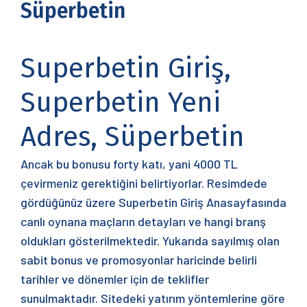
Süperbetin
Superbetin Giriş,
Superbetin Yeni
Adres, Süperbetin
Ancak bu bonusu forty katı, yani 4000 TL
çevirmeniz gerektiğini belirtiyorlar. Resimdede
gördüğünüz üzere Superbetin Giriş Anasayfasında
canlı oynana maçların detayları ve hangi branş
oldukları gösterilmektedir. Yukarıda sayılmış olan
sabit bonus ve promosyonlar haricinde belirli
tarihler ve dönemler için de teklifler
sunulmaktadır. Sitedeki yatırım yöntemlerine göre