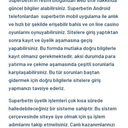
Superbetin’in resmi blogundan web site hakkında
güncel bilgiler alabilirsiniz. Superbetin Android
telefonlardan superbetin mobil uygulama ile anlık
ve hızlı bir şekilde erişebilir bahis ve on line casino
oyunlarını oynuyabilirsiniz. Sitelere giriş yaptıktan
sonra kayıt ve üyelik aşamasına geçiş
yapabilirsiniz. Bu formda mutlaka doğru bilgilerle
kayıt olmanız gerekmektedir, aksi durumda para
yatırma ve çekme aşamasında çeşitli sorunlarla
karşılaşabilirsiniz. Bu tür sorunları baştan
gidermek için doğru bilgilerle sitelere giriş
yapmanızı tavsiye ederiz.
Superbetin üyelik işlemleri çok kısa sürede
halledebileceğiniz bir sisteme sahiptir. Bu sistem
çerçevesinde siteye üye olmak için şu işlem
adımlarını takip etmelisiniz. Canlı kazanımlarınızı