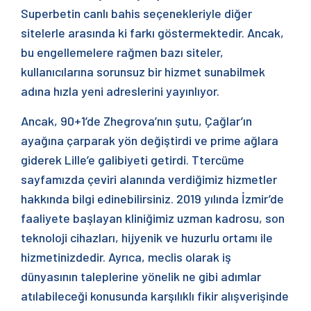
Superbetin canlı bahis seçenekleriyle diğer
sitelerle arasında ki farkı göstermektedir. Ancak,
bu engellemelere rağmen bazı siteler,
kullanıcılarına sorunsuz bir hizmet sunabilmek
adına hızla yeni adreslerini yayınlıyor.
Ancak, 90+1’de Zhegrova’nın şutu, Çağlar’ın
ayağına çarparak yön değiştirdi ve prime ağlara
giderek Lille’e galibiyeti getirdi. Ttercüme
sayfamızda çeviri alanında verdiğimiz hizmetler
hakkında bilgi edinebilirsiniz. 2019 yılında İzmir’de
faaliyete başlayan kliniğimiz uzman kadrosu, son
teknoloji cihazları, hijyenik ve huzurlu ortamı ile
hizmetinizdedir. Ayrıca, meclis olarak iş
dünyasının taleplerine yönelik ne gibi adımlar
atılabileceği konusunda karşılıklı fikir alışverişinde