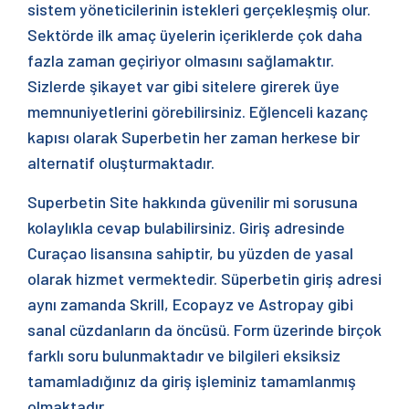
sistem yöneticilerinin istekleri gerçekleşmiş olur.
Sektörde ilk amaç üyelerin içeriklerde çok daha
fazla zaman geçiriyor olmasını sağlamaktır.
Sizlerde şikayet var gibi sitelere girerek üye
memnuniyetlerini görebilirsiniz. Eğlenceli kazanç
kapısı olarak Superbetin her zaman herkese bir
alternatif oluşturmaktadır.
Superbetin Site hakkında güvenilir mi sorusuna
kolaylıkla cevap bulabilirsiniz. Giriş adresinde
Curaçao lisansına sahiptir, bu yüzden de yasal
olarak hizmet vermektedir. Süperbetin giriş adresi
aynı zamanda Skrill, Ecopayz ve Astropay gibi
sanal cüzdanların da öncüsü. Form üzerinde birçok
farklı soru bulunmaktadır ve bilgileri eksiksiz
tamamladığınız da giriş işleminiz tamamlanmış
olmaktadır.