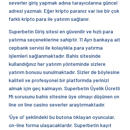
severler giriş yapmak adına tarayıcılarına güncel
adresi yazmalı. Eğer kripto paranız var ise bir çok
farklı kripto para ile yatırım sağlanır.
Superbetin Giriş sitesi en güvenilir ve hızlı para
yatırma seçeneklerine sahiptir. 11 Ayrı bankaya ait
cepbank servisi ile kolaylıkla para yatırma
işlemleri sağlanmaktadır. Bahis sitesinde
kullandığınız her yatırım yönteminde sizlere
yatırım bonusu sunulmaktadır. Sizler de böylesine
kaliteli ve profesyonel bir platformda yerinizi
almak için geç kalmayın. Superbetin Üyelik Ücretli
Mi sorusunu bahis sitesine üye olmayı düşünen on
line on line casino severler araştırmaktadır.
‘Üye ol’ şeklindeki bu butona tıklayan oyuncular,
on-line forma ulaşacaklardır. Superbetin kayıt