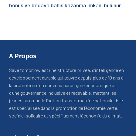
bonus ve bedava bahis kazanma imkanı bulunur.
A Propos
Save tomorrow est une structure privée, d’intelligence en
développement durable qui œuvre depuis plus de 10 ans à
la promotion d’un nouveau paradigme économique et
d’une gouvernance inclusive et redevable, mettant les
jeunes au cœur de l’action transformatrice nationale. Elle
est spécialisée dans la promotion de l’économie verte,
sociale, solidaire et spécifiuement l’économie du climat.