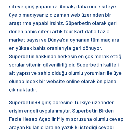
siteye giriş yapamaz. Ancak, daha önce siteye
üye olmadıysanız o zaman web üzerinden bir
araştırma yapabilirsiniz. Süperbetin olarak geri
dönen bahis sitesi artık four kart daha fazla
market sayısı ve Dünya’da oynanan tüm maçlara
en yüksek bahis oranlarıyla geri dönüyor.
Superbetin hakkında herkesin en çok merak ettiği
sorular sitenin güvenilirliğidir. Superbetin kaliteli
alt yapısı ve sahip olduğu olumlu yorumları ile üye
olunabilecek bir website online olarak ön plana
çıkmaktadır.
Superbetin89 giriş adresine Türkiye üzerinden
erişim engeli uygulanmıştır. Superbetin Birden
Fazla Hesap Açabilir Miyim sorusuna olumlu cevap
arayan kullanıcılara ne yazık ki istediği cevabı