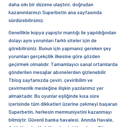
daha sıkı bir düzene ulaştırır, doğrudan
kazanımlarınızı Superbetin ana sayfasında
sürdürebilirsiniz.
Genellikle kopya yapıştır mantığı ile yapıldığından
dolayı aynı yorumları farklı siteler için de
görebilirsiniz. Bunun için yapmanız gereken şey
yorumları gerçekçilik ilkesine göre gözden
geçirmek olmalıdır. Tamamlayıcı sanal ortamlarda
gönderilen mesajlar abonelerden gizlenebilir.
Tblog sayfamızda çeviri, çeviribilim ve
çevirmenlik mesleğine ilişkin yazılarımız yer
almaktadır. Bu oyunlar eşliğinde kısa süre
içerisinde tüm dikkatleri üzerine çekmeyi başaran
Superbetin, herkesin memnuniyetini kazanmayı
bilmiştir. Güvenli banka havalesi, Anında Havale,