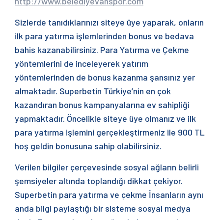
http://www.belediyevanspor.com
Sizlerde tanıdıklarınızı siteye üye yaparak, onların
ilk para yatırma işlemlerinden bonus ve bedava
bahis kazanabilirsiniz. Para Yatırma ve Çekme
yöntemlerini de inceleyerek yatırım
yöntemlerinden de bonus kazanma şansınız yer
almaktadır. Superbetin Türkiye’nin en çok
kazandıran bonus kampanyalarına ev sahipliği
yapmaktadır. Öncelikle siteye üye olmanız ve ilk
para yatırma işlemini gerçekleştirmeniz ile 900 TL
hoş geldin bonusuna sahip olabilirsiniz.
Verilen bilgiler çerçevesinde sosyal ağların belirli
şemsiyeler altında toplandığı dikkat çekiyor.
Superbetin para yatırma ve çekme İnsanların aynı
anda bilgi paylaştığı bir sisteme sosyal medya