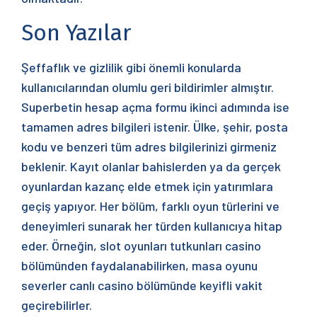
Son Yazılar
Şeffaflık ve gizlilik gibi önemli konularda
kullanıcılarından olumlu geri bildirimler almıştır.
Superbetin hesap açma formu ikinci adımında ise
tamamen adres bilgileri istenir. Ülke, şehir, posta
kodu ve benzeri tüm adres bilgilerinizi girmeniz
beklenir. Kayıt olanlar bahislerden ya da gerçek
oyunlardan kazanç elde etmek için yatırımlara
geçiş yapıyor. Her bölüm, farklı oyun türlerini ve
deneyimleri sunarak her türden kullanıcıya hitap
eder. Örneğin, slot oyunları tutkunları casino
bölümünden faydalanabilirken, masa oyunu
severler canlı casino bölümünde keyifli vakit
geçirebilirler.