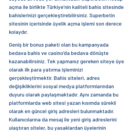
açma ile birlikte Türkiye’nin kaliteli bahis sitesinde
bahislerinizi gerçekleştirebilirsiniz. Superbetin
sitesinin içerisinde üyelik açma işlemi son derece
kolaydır.
Geniş bir bonus paketi olan bu kampanyada
bedava bahis ve casino’da bedava dönüşte
kazanabilirsiniz. Tek yapmanız gereken siteye üye
olarak ilk para yatırma işleminizi
gerçekleştirmektir. Bahis siteleri, adres
değişikliklerini sosyal medya platformlarından
duyuru olarak paylaşmaktadır. Aynı zamanda bu
platformlarda web sitesi yazan kısımda sürekli
olarak en güncel giriş adresleri bulunmaktadır.
Kullanıcılarına da mesaj ile yeni giriş adreslerini
ulaştıran siteler, bu yasaklardan üyelerinin