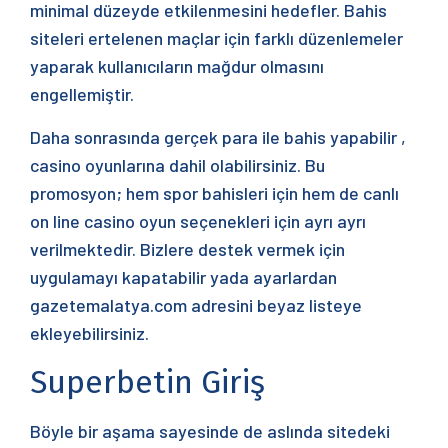
minimal düzeyde etkilenmesini hedefler. Bahis
siteleri ertelenen maçlar için farklı düzenlemeler
yaparak kullanıcıların mağdur olmasını
engellemiştir.
Daha sonrasında gerçek para ile bahis yapabilir ,
casino oyunlarına dahil olabilirsiniz. Bu
promosyon; hem spor bahisleri için hem de canlı
on line casino oyun seçenekleri için ayrı ayrı
verilmektedir. Bizlere destek vermek için
uygulamayı kapatabilir yada ayarlardan
gazetemalatya.com adresini beyaz listeye
ekleyebilirsiniz.
Superbetin Giriş
Böyle bir aşama sayesinde de aslında sitedeki