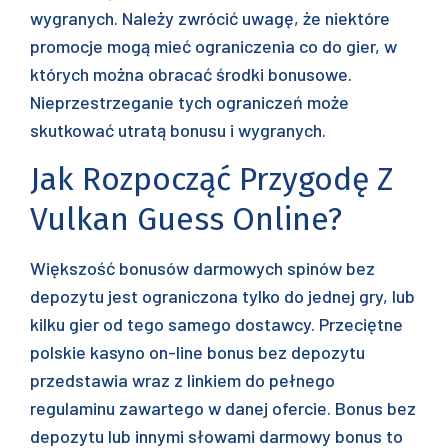
wygranych. Należy zwrócić uwagę, że niektóre
promocje mogą mieć ograniczenia co do gier, w
których można obracać środki bonusowe.
Nieprzestrzeganie tych ograniczeń może
skutkować utratą bonusu i wygranych.
Jak Rozpocząć Przygodę Z
Vulkan Guess Online?
Większość bonusów darmowych spinów bez
depozytu jest ograniczona tylko do jednej gry, lub
kilku gier od tego samego dostawcy. Przeciętne
polskie kasyno on-line bonus bez depozytu
przedstawia wraz z linkiem do pełnego
regulaminu zawartego w danej ofercie. Bonus bez
depozytu lub innymi słowami darmowy bonus to