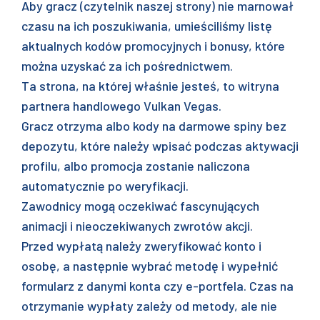
Aby gracz (czytelnik naszej strony) nie marnował
czasu na ich poszukiwania, umieściliśmy listę
aktualnych kodów promocyjnych i bonusy, które
można uzyskać za ich pośrednictwem.
Ta strona, na której właśnie jesteś, to witryna
partnera handlowego Vulkan Vegas.
Gracz otrzyma albo kody na darmowe spiny bez
depozytu, które należy wpisać podczas aktywacji
profilu, albo promocja zostanie naliczona
automatycznie po weryfikacji.
Zawodnicy mogą oczekiwać fascynujących
animacji i nieoczekiwanych zwrotów akcji.
Przed wypłatą należy zweryfikować konto i
osobę, a następnie wybrać metodę i wypełnić
formularz z danymi konta czy e-portfela. Czas na
otrzymanie wypłaty zależy od metody, ale nie