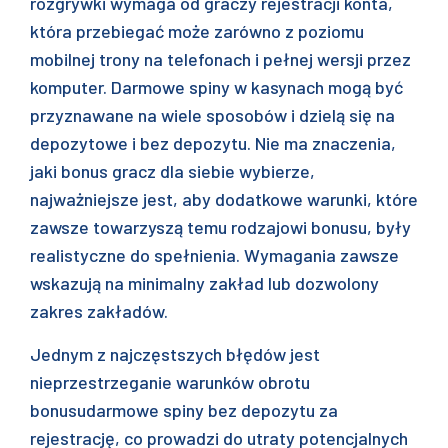
rozgrywki wymaga od graczy rejestracji konta,
która przebiegać może zarówno z poziomu
mobilnej trony na telefonach i pełnej wersji przez
komputer. Darmowe spiny w kasynach mogą być
przyznawane na wiele sposobów i dzielą się na
depozytowe i bez depozytu. Nie ma znaczenia,
jaki bonus gracz dla siebie wybierze,
najważniejsze jest, aby dodatkowe warunki, które
zawsze towarzyszą temu rodzajowi bonusu, były
realistyczne do spełnienia. Wymagania zawsze
wskazują na minimalny zakład lub dozwolony
zakres zakładów.
Jednym z najczęstszych błędów jest
nieprzestrzeganie warunków obrotu
bonusudarmowe spiny bez depozytu za
rejestrację, co prowadzi do utraty potencjalnych