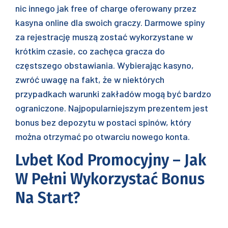
nic innego jak free of charge oferowany przez
kasyna online dla swoich graczy. Darmowe spiny
za rejestrację muszą zostać wykorzystane w
krótkim czasie, co zachęca gracza do
częstszego obstawiania. Wybierając kasyno,
zwróć uwagę na fakt, że w niektórych
przypadkach warunki zakładów mogą być bardzo
ograniczone. Najpopularniejszym prezentem jest
bonus bez depozytu w postaci spinów, który
można otrzymać po otwarciu nowego konta.
Lvbet Kod Promocyjny – Jak
W Pełni Wykorzystać Bonus
Na Start?