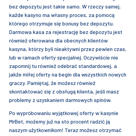
bez depozytu jest takie samo. W rzeczy samej,
każde kasyno ma własny proces, za pomocą
którego otrzymuje się bonusy bez depozytu.
Darmowa kasa za rejestrację bez depozytu jest
również oferowana dla obecnych klientów
kasyna, którzy byli nieaktywni przez pewien czas,
lub w ramach oferty specjalnej. Oczywiście nie
zapomnij tu również odebrać standardowej, a
jakże miłej oferty na begin dla wszystkich nowych
graczy. Pamiętaj, że możesz również
skontaktować się z obsługą klienta, jeśli masz
problemy z uzyskaniem darmowych spinów.
Po wypróbowaniu wyjątkowej oferty w kasynie
MrBet, możemy już na sto procent radzić ją
naszym użytkownikom! Teraz możesz otrzymać