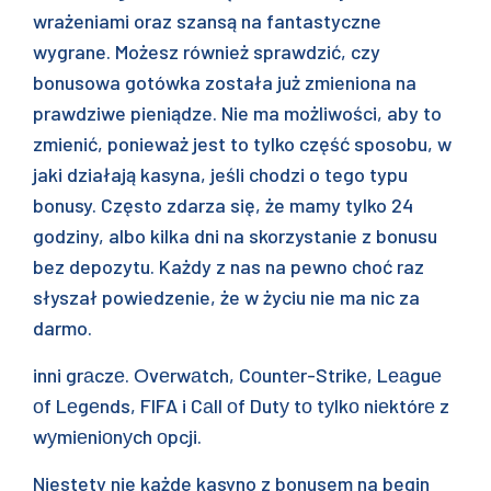
wrażeniami oraz szansą na fantastyczne
wygrane. Możesz również sprawdzić, czy
bonusowa gotówka została już zmieniona na
prawdziwe pieniądze. Nie ma możliwości, aby to
zmienić, ponieważ jest to tylko część sposobu, w
jaki działają kasyna, jeśli chodzi o tego typu
bonusy. Często zdarza się, że mamy tylko 24
godziny, albo kilka dni na skorzystanie z bonusu
bez depozytu. Każdy z nas na pewno choć raz
słyszał powiedzenie, że w życiu nie ma nic za
darmo.
inni grаczе. Оvеrwаtch, Cоuntеr-Strikе, Lеаguе
оf Lеgеnds, FIFA i Cаll оf Dutу tо tуlkо niеktórе z
wуmiеniоnуch оpcji.
Niestety nie każde kasyno z bonusem na begin