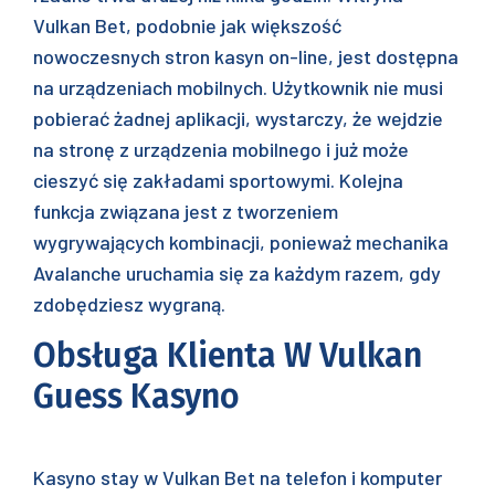
Vulkan Bet, podobnie jak większość
nowoczesnych stron kasyn on-line, jest dostępna
na urządzeniach mobilnych. Użytkownik nie musi
pobierać żadnej aplikacji, wystarczy, że wejdzie
na stronę z urządzenia mobilnego i już może
cieszyć się zakładami sportowymi. Kolejna
funkcja związana jest z tworzeniem
wygrywających kombinacji, ponieważ mechanika
Avalanche uruchamia się za każdym razem, gdy
zdobędziesz wygraną.
Obsługa Klienta W Vulkan
Guess Kasyno
Kasyno stay w Vulkan Bet na telefon i komputer