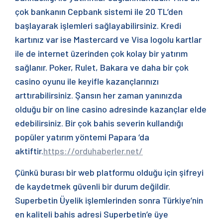
çok bankanın Cepbank sistemi ile 20 TL’den
başlayarak işlemleri sağlayabilirsiniz. Kredi
kartınız var ise Mastercard ve Visa logolu kartlar
ile de internet üzerinden çok kolay bir yatırım
sağlanır. Poker, Rulet, Bakara ve daha bir çok
casino oyunu ile keyifle kazançlarınızı
arttırabilirsiniz. Şansın her zaman yanınızda
olduğu bir on line casino adresinde kazançlar elde
edebilirsiniz. Bir çok bahis severin kullandığı
popüler yatırım yöntemi Papara ‘da
aktiftir.
https://orduhaberler.net/
Çünkü burası bir web platformu olduğu için şifreyi
de kaydetmek güvenli bir durum değildir.
Superbetin Üyelik işlemlerinden sonra Türkiye’nin
en kaliteli bahis adresi Superbetin’e üye