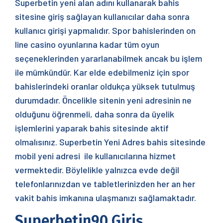
Superbetin yeni alan adını kullanarak bahis
sitesine giriş sağlayan kullanıcılar daha sonra
kullanıcı girişi yapmalıdır. Spor bahislerinden on
line casino oyunlarına kadar tüm oyun
seçeneklerinden yararlanabilmek ancak bu işlem
ile mümkündür. Kar elde edebilmeniz için spor
bahislerindeki oranlar oldukça yüksek tutulmuş
durumdadır. Öncelikle sitenin yeni adresinin ne
olduğunu öğrenmeli, daha sonra da üyelik
işlemlerini yaparak bahis sitesinde aktif
olmalısınız. Superbetin Yeni Adres bahis sitesinde
mobil yeni adresi ile kullanıcılarına hizmet
vermektedir. Böylelikle yalnızca evde değil
telefonlarınızdan ve tabletlerinizden her an her
vakit bahis imkanına ulaşmanızı sağlamaktadır.
Superbetin90 Giriş