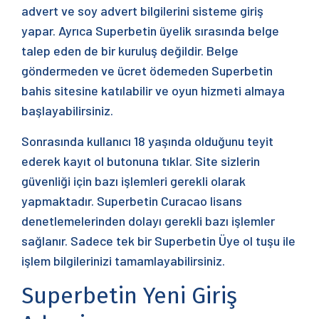
advert ve soy advert bilgilerini sisteme giriş
yapar. Ayrıca Superbetin üyelik sırasında belge
talep eden de bir kuruluş değildir. Belge
göndermeden ve ücret ödemeden Superbetin
bahis sitesine katılabilir ve oyun hizmeti almaya
başlayabilirsiniz.
Sonrasında kullanıcı 18 yaşında olduğunu teyit
ederek kayıt ol butonuna tıklar. Site sizlerin
güvenliği için bazı işlemleri gerekli olarak
yapmaktadır. Superbetin Curacao lisans
denetlemelerinden dolayı gerekli bazı işlemler
sağlanır. Sadece tek bir Superbetin Üye ol tuşu ile
işlem bilgilerinizi tamamlayabilirsiniz.
Superbetin Yeni Giriş