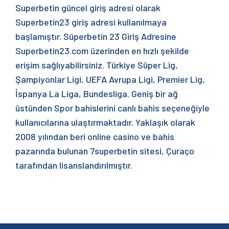
Superbetin güncel giriş adresi olarak
Superbetin23 giriş adresi kullanılmaya
başlamıştır. Süperbetin 23 Giriş Adresine
Superbetin23.com üzerinden en hızlı şekilde
erişim sağlıyabilirsiniz. Türkiye Süper Lig,
Şampiyonlar Ligi, UEFA Avrupa Ligi, Premier Lig,
İspanya La Liga, Bundesliga. Geniş bir ağ
üstünden Spor bahislerini canlı bahis seçeneğiyle
kullanıcılarına ulaştırmaktadır. Yaklaşık olarak
2008 yılından beri online casino ve bahis
pazarında bulunan 7superbetin sitesi, Çuraço
tarafından lisanslandırılmıştır.