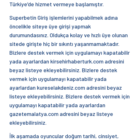
Türkiye’de hizmet vermeye başlamıştır.
Superbetin Giriş işlemlerini yapabilmek adına
öncelikle siteye üye girişi yapmak
durumundasınız. Oldukça kolay ve hızlı üye olunan
sitede girişte hiç bir sıkıntı yaşanmamaktadır.
Bizlere destek vermek için uygulamayı kapatabilir
yada ayarlardan kirsehirhaberturk.com adresini
beyaz listeye ekleyebilirsiniz. Bizlere destek
vermek için uygulamayı kapatabilir yada
ayarlardan kureselakdeniz.com adresini beyaz
listeye ekleyebilirsiniz. Bizlere destek vermek için
uygulamayı kapatabilir yada ayarlardan
gazetemalatya.com adresini beyaz listeye
ekleyebilirsiniz.
İlk aşamada oyuncular doğum tarihi, cinsiyet,