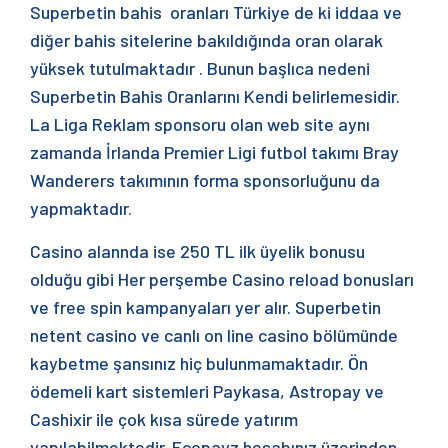
Superbetin bahis oranları Türkiye de ki iddaa ve
diğer bahis sitelerine bakıldığında oran olarak
yüksek tutulmaktadır . Bunun başlıca nedeni
Superbetin Bahis Oranlarını Kendi belirlemesidir.
La Liga Reklam sponsoru olan web site aynı
zamanda İrlanda Premier Ligi futbol takımı Bray
Wanderers takımının forma sponsorluğunu da
yapmaktadır.
Casino alannda ise 250 TL ilk üyelik bonusu
olduğu gibi Her perşembe Casino reload bonusları
ve free spin kampanyaları yer alır. Superbetin
netent casino ve canlı on line casino bölümünde
kaybetme şansınız hiç bulunmamaktadır. Ön
ödemeli kart sistemleri Paykasa, Astropay ve
Cashixir ile çok kısa sürede yatırım
yapılabilmektedir. Ecopayz hesabınız üzerinden