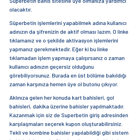
Superbetin bahis sitesine üye olmanıza yardımcı
olacaktır.
Süperbetin işlemlerini yapabilmek adına kullanıcı
adınızın da şifrenizin de aktif olması lazım. O linke
tıklamanız ve o şekilde aktivasyon işlemlerini
yapmanız gerekmektedir. Eğer ki bu linke
tıklamadan işlem yapmaya çalışırsanız o zaman
kullanıcı adınızın geçersiz olduğunu
görebiliyorsunuz. Burada en üst bölüme bakıldığı
zaman karşınıza hemen üye ol butonu çıkıyor.
Aklınıza gelen her konuda kart bahisleri, gol
bahisleri, dakika üzerine bahisler yapılmaktadır.
Kazanmak için siz de Superbetin giriş adresinden
karşılaşmaları seçerek kupon oluşturabilirsiniz.
Tekli ve kombine bahisler yapılabildiği gibi sistem