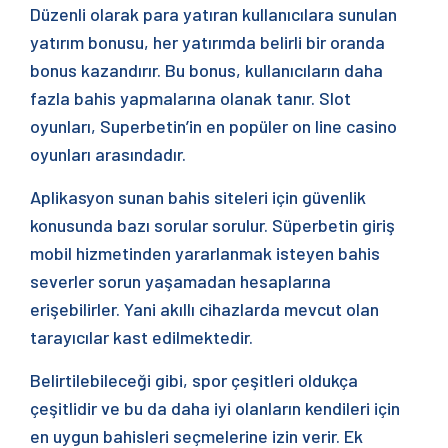
Düzenli olarak para yatıran kullanıcılara sunulan
yatırım bonusu, her yatırımda belirli bir oranda
bonus kazandırır. Bu bonus, kullanıcıların daha
fazla bahis yapmalarına olanak tanır. Slot
oyunları, Superbetin’in en popüler on line casino
oyunları arasındadır.
Aplikasyon sunan bahis siteleri için güvenlik
konusunda bazı sorular sorulur. Süperbetin giriş
mobil hizmetinden yararlanmak isteyen bahis
severler sorun yaşamadan hesaplarına
erişebilirler. Yani akıllı cihazlarda mevcut olan
tarayıcılar kast edilmektedir.
Belirtilebileceği gibi, spor çeşitleri oldukça
çeşitlidir ve bu da daha iyi olanların kendileri için
en uygun bahisleri seçmelerine izin verir. Ek