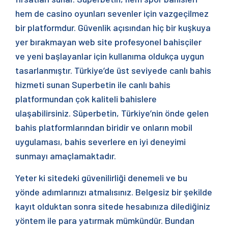
hem de casino oyunları sevenler için vazgeçilmez
bir platformdur. Güvenlik açısından hiç bir kuşkuya
yer bırakmayan web site profesyonel bahisçiler
ve yeni başlayanlar için kullanıma oldukça uygun
tasarlanmıştır. Türkiye’de üst seviyede canlı bahis
hizmeti sunan Superbetin ile canlı bahis
platformundan çok kaliteli bahislere
ulaşabilirsiniz. Süperbetin, Türkiye’nin önde gelen
bahis platformlarından biridir ve onların mobil
uygulaması, bahis severlere en iyi deneyimi
sunmayı amaçlamaktadır.
Yeter ki sitedeki güvenilirliği denemeli ve bu
yönde adımlarınızı atmalısınız. Belgesiz bir şekilde
kayıt olduktan sonra sitede hesabınıza dilediğiniz
yöntem ile para yatırmak mümkündür. Bundan