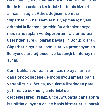
ile de kullanıcıların kesintisiz bir bahis hizmeti
almasını sağlar. Adres değişimi sonrası
Superbetin Giriş işlemlerinizi yapmak için yeni
adresini kullanmak gerekir. Bu adresler sosyal
medya hesapları ve Süperbetin Twitter adresi
üzerinden sürekli olarak paylaşılır. Sonuç olarak,
Süperbetin oyunları, bonusları ve promosyonları
ile oyunculara eğlenceli ve kazançlı bir deneyim
sunar.
Canlı bahis, spor bahisleri, casino oyunları ve
daha birçok seçenekle mobil uygulamada bahis
yapabilirsiniz. Ayrıca, uygulama üzerinden para
yatırma ve çekme işlemlerinizi de
gerçekleştirebilirsiniz. Önce Avrupa’da daha sonra
ise bütün dünyada online bahis hizmetleri sunarak