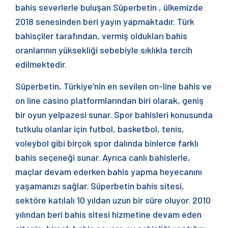
bahis severlerle buluşan Süperbetin , ülkemizde
2018 senesinden beri yayın yapmaktadır. Türk
bahisçiler tarafından, vermiş oldukları bahis
oranlarının yüksekliği sebebiyle sıklıkla tercih
edilmektedir.
Süperbetin, Türkiye’nin en sevilen on-line bahis ve
on line casino platformlarından biri olarak, geniş
bir oyun yelpazesi sunar. Spor bahisleri konusunda
tutkulu olanlar için futbol, basketbol, tenis,
voleybol gibi birçok spor dalında binlerce farklı
bahis seçeneği sunar. Ayrıca canlı bahislerle,
maçlar devam ederken bahis yapma heyecanını
yaşamanızı sağlar. Süperbetin bahis sitesi,
sektöre katılalı 10 yıldan uzun bir süre oluyor. 2010
yılından beri bahis sitesi hizmetine devam eden