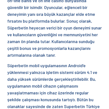
on-line bahis ve on line casino dünyasında
güvenilir bir isimdir. Oyuncular, eğlenceli bir
deneyimin yanı sıra büyük kazançlar elde etme
fırsatını bu platformda bulurlar. Sonuç olarak,
Süperbetin heyecan verici bir oyun deneyimi sunar
ve kullanıcıların güvenliğini ve memnuniyetini her
zaman ön planda tutar. Kullanıcılarına sunduğu
çeşitli bonus ve promosyonlarla kazançlarını
artırmalarına olanak tanır.
Süperbetin mobil uygulamasının Android’e
yüklenmesi yalnızca işletim sistemi sürüm 4.1 ve
daha yüksek sürümlerde gerçekleştirilebilir. Bu,
uygulamanın mobil cihazın çalışmasını
yavaşlatmaması için cihaz üzerinde regular
şekilde çalışması konusunda tartıştı. Bütün bu
olanaklar sayesinde de zaten Superbetin Türkiye