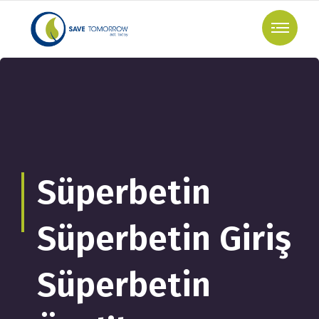
Süperbetin
Süperbetin Giriş
Süperbetin