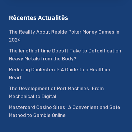
Récentes Actualités
The Reality About Reside Poker Money Games In
2024
The length of time Does It Take to Detoxification
Heavy Metals from the Body?
Reducing Cholesterol: A Guide to a Healthier
Heart
The Development of Port Machines: From
Mechanical to Digital
Mastercard Casino Sites: A Convenient and Safe
Method to Gamble Online