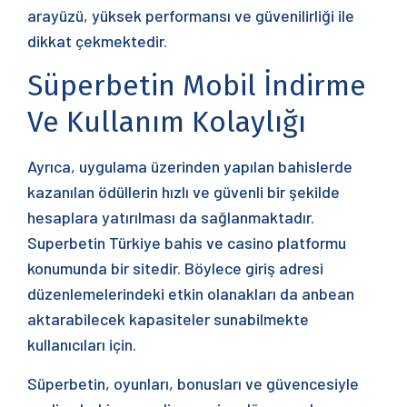
arayüzü, yüksek performansı ve güvenilirliği ile
dikkat çekmektedir.
Süperbetin Mobil İndirme
Ve Kullanım Kolaylığı
Ayrıca, uygulama üzerinden yapılan bahislerde
kazanılan ödüllerin hızlı ve güvenli bir şekilde
hesaplara yatırılması da sağlanmaktadır.
Superbetin Türkiye bahis ve casino platformu
konumunda bir sitedir. Böylece giriş adresi
düzenlemelerindeki etkin olanakları da anbean
aktarabilecek kapasiteler sunabilmekte
kullanıcıları için.
Süperbetin, oyunları, bonusları ve güvencesiyle