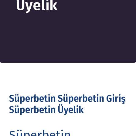
Üyelik
Süperbetin Süperbetin Giriş
Süperbetin Üyelik
Süperbetin