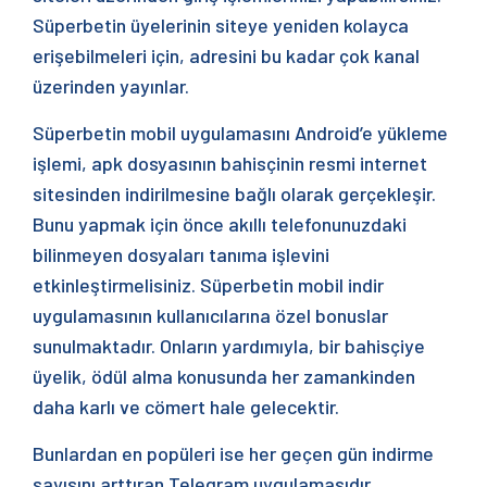
Süperbetin üyelerinin siteye yeniden kolayca
erişebilmeleri için, adresini bu kadar çok kanal
üzerinden yayınlar.
Süperbetin mobil uygulamasını Android’e yükleme
işlemi, apk dosyasının bahisçinin resmi internet
sitesinden indirilmesine bağlı olarak gerçekleşir.
Bunu yapmak için önce akıllı telefonunuzdaki
bilinmeyen dosyaları tanıma işlevini
etkinleştirmelisiniz. Süperbetin mobil indir
uygulamasının kullanıcılarına özel bonuslar
sunulmaktadır. Onların yardımıyla, bir bahisçiye
üyelik, ödül alma konusunda her zamankinden
daha karlı ve cömert hale gelecektir.
Bunlardan en popüleri ise her geçen gün indirme
sayısını arttıran Telegram uygulamasıdır.