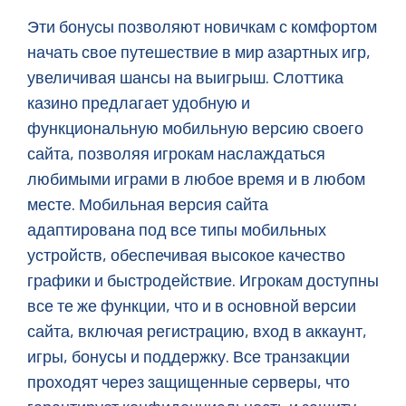
Эти бонусы позволяют новичкам с комфортом
начать свое путешествие в мир азартных игр,
увеличивая шансы на выигрыш. Слоттика
казино предлагает удобную и
функциональную мобильную версию своего
сайта, позволяя игрокам наслаждаться
любимыми играми в любое время и в любом
месте. Мобильная версия сайта
адаптирована под все типы мобильных
устройств, обеспечивая высокое качество
графики и быстродействие. Игрокам доступны
все те же функции, что и в основной версии
сайта, включая регистрацию, вход в аккаунт,
игры, бонусы и поддержку. Все транзакции
проходят через защищенные серверы, что