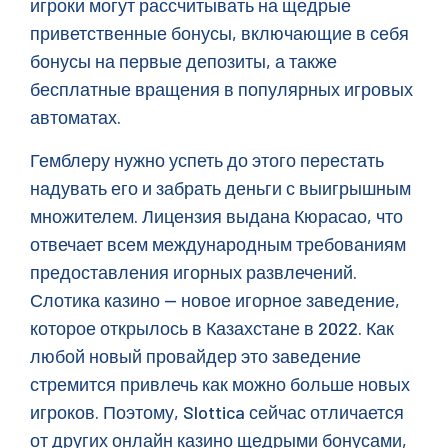
игроки могут рассчитывать на щедрые
приветственные бонусы, включающие в себя
бонусы на первые депозиты, а также
бесплатные вращения в популярных игровых
автоматах.
Гемблеру нужно успеть до этого перестать
надувать его и забрать деньги с выигрышным
множителем. Лицензия выдана Кюрасао, что
отвечает всем международным требованиям
предоставления игорных развлечений.
Слотика казино — новое игорное заведение,
которое открылось в Казахстане в 2022. Как
любой новый провайдер это заведение
стремится привлечь как можно больше новых
игроков. Поэтому, Slottica сейчас отличается
от других онлайн казино щедрыми бонусами,