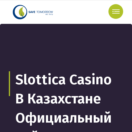
Slottica Casino
В Казахстане
Официальный