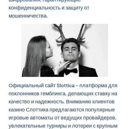
конфиденциальность и защиту от
мошенничества.
Официальный сайт Slottica – платформа для
поклонников гемблинга, делающих ставку на
качество и надежность. Вниманию клиентов
казино Слоттика предлагаются популярные
игровые автоматы от ведущих провайдеров,
увлекательные турниры и лотереи с крупным