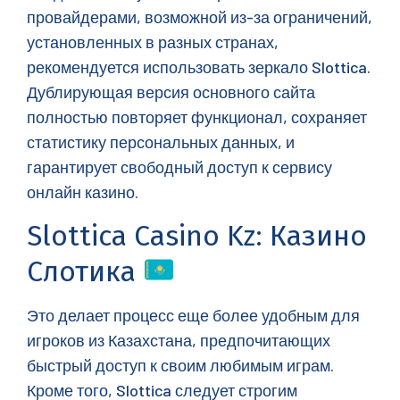
провайдерами, возможной из-за ограничений,
установленных в разных странах,
рекомендуется использовать зеркало Slottica.
Дублирующая версия основного сайта
полностью повторяет функционал, сохраняет
статистику персональных данных, и
гарантирует свободный доступ к сервису
онлайн казино.
Slottica Casino Kz: Казино
Слотика
Это делает процесс еще более удобным для
игроков из Казахстана, предпочитающих
быстрый доступ к своим любимым играм.
Кроме того, Slottica следует строгим