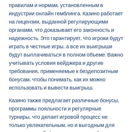
правилам и нормам, установленным в
индустрии онлайн гемблинга. Казино работает
на лицензии, выданной регулирующими
органами, что доказывает его законность и
надежность. Это гарантирует, что игроки будут
играть в честные игры, а все их выигрыши
будут выплачиваться в полном объеме. Важно
учитывать условия вейджера и другие
требования, применяемые к бездепозитным
бонусам, чтобы понимать, как их можно
использовать и вывести выигрыш.
Казино также предлагает различные бонусы,
программы лояльности и регулярные
турниры, что делает игровой процесс не
только увлекательным, но и выгодным для