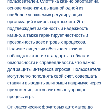
пользователей. Слоттика казино работает на
основе лицензии, выданной одной из
наиболее уважаемых регулирующих
организаций в мире азартных игр. Это
подтверждает законность и надежность
казино, а также гарантирует честность и
прозрачность всех игровых процессов.
Наличие лицензии обязывает казино
соблюдать строгие стандарты в области
безопасности и справедливости, что важно
для защиты интересов игроков. Пользователи
могут легко пополнять свой счет, совершать
ставки и выводить выигрыши напрямую через
приложение, что значительно упрощает
процесс игры.
От классических фруктовых автоматов до