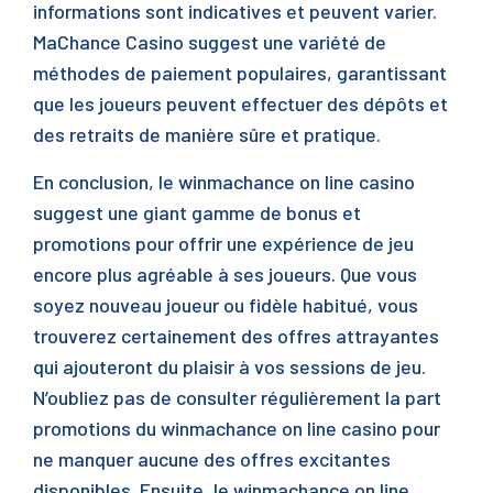
informations sont indicatives et peuvent varier.
MaChance Casino suggest une variété de
méthodes de paiement populaires, garantissant
que les joueurs peuvent effectuer des dépôts et
des retraits de manière sûre et pratique.
En conclusion, le winmachance on line casino
suggest une giant gamme de bonus et
promotions pour offrir une expérience de jeu
encore plus agréable à ses joueurs. Que vous
soyez nouveau joueur ou fidèle habitué, vous
trouverez certainement des offres attrayantes
qui ajouteront du plaisir à vos sessions de jeu.
N’oubliez pas de consulter régulièrement la part
promotions du winmachance on line casino pour
ne manquer aucune des offres excitantes
disponibles. Ensuite, le winmachance on line