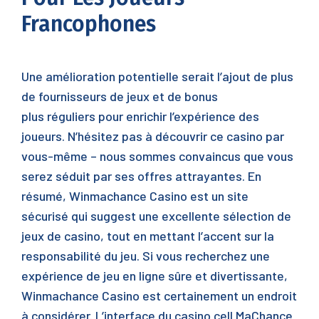
Francophones
Une amélioration potentielle serait l’ajout de plus
de fournisseurs de jeux et de bonus
plus réguliers pour enrichir l’expérience des
joueurs. N’hésitez pas à découvrir ce casino par
vous-même – nous sommes convaincus que vous
serez séduit par ses offres attrayantes. En
résumé, Winmachance Casino est un site
sécurisé qui suggest une excellente sélection de
jeux de casino, tout en mettant l’accent sur la
responsabilité du jeu. Si vous recherchez une
expérience de jeu en ligne sûre et divertissante,
Winmachance Casino est certainement un endroit
à considérer. L’interface du casino cell MaChance