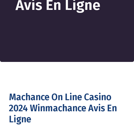
Avis En Ligne
Machance On Line Casino
2024 Winmachance Avis En
Ligne