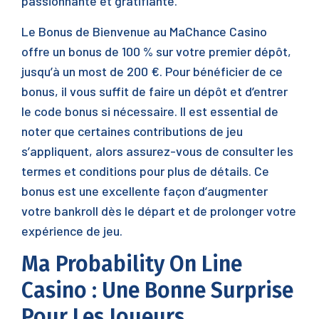
passionnante et gratifiante.
Le Bonus de Bienvenue au MaChance Casino
offre un bonus de 100 % sur votre premier dépôt,
jusqu’à un most de 200 €. Pour bénéficier de ce
bonus, il vous suffit de faire un dépôt et d’entrer
le code bonus si nécessaire. Il est essential de
noter que certaines contributions de jeu
s’appliquent, alors assurez-vous de consulter les
termes et conditions pour plus de détails. Ce
bonus est une excellente façon d’augmenter
votre bankroll dès le départ et de prolonger votre
expérience de jeu.
Ma Probability On Line
Casino : Une Bonne Surprise
Pour Les Joueurs