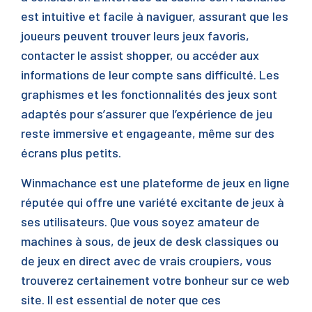
est intuitive et facile à naviguer, assurant que les
joueurs peuvent trouver leurs jeux favoris,
contacter le assist shopper, ou accéder aux
informations de leur compte sans difficulté. Les
graphismes et les fonctionnalités des jeux sont
adaptés pour s’assurer que l’expérience de jeu
reste immersive et engageante, même sur des
écrans plus petits.
Winmachance est une plateforme de jeux en ligne
réputée qui offre une variété excitante de jeux à
ses utilisateurs. Que vous soyez amateur de
machines à sous, de jeux de desk classiques ou
de jeux en direct avec de vrais croupiers, vous
trouverez certainement votre bonheur sur ce web
site. Il est essential de noter que ces