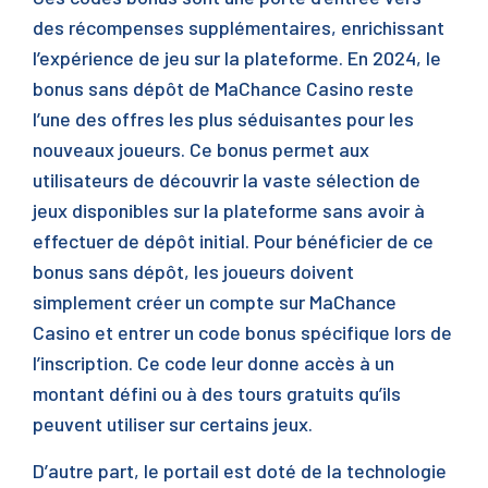
des récompenses supplémentaires, enrichissant
l’expérience de jeu sur la plateforme. En 2024, le
bonus sans dépôt de MaChance Casino reste
l’une des offres les plus séduisantes pour les
nouveaux joueurs. Ce bonus permet aux
utilisateurs de découvrir la vaste sélection de
jeux disponibles sur la plateforme sans avoir à
effectuer de dépôt initial. Pour bénéficier de ce
bonus sans dépôt, les joueurs doivent
simplement créer un compte sur MaChance
Casino et entrer un code bonus spécifique lors de
l’inscription. Ce code leur donne accès à un
montant défini ou à des tours gratuits qu’ils
peuvent utiliser sur certains jeux.
D’autre part, le portail est doté de la technologie