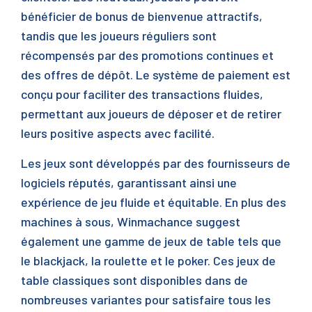
bénéficier de bonus de bienvenue attractifs,
tandis que les joueurs réguliers sont
récompensés par des promotions continues et
des offres de dépôt. Le système de paiement est
conçu pour faciliter des transactions fluides,
permettant aux joueurs de déposer et de retirer
leurs positive aspects avec facilité.
Les jeux sont développés par des fournisseurs de
logiciels réputés, garantissant ainsi une
expérience de jeu fluide et équitable. En plus des
machines à sous, Winmachance suggest
également une gamme de jeux de table tels que
le blackjack, la roulette et le poker. Ces jeux de
table classiques sont disponibles dans de
nombreuses variantes pour satisfaire tous les