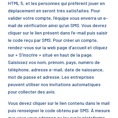
HTML 5, et les personnes qui préfèrent jouer en
déplacement en seront très satisfaites. Pour
valider votre compte, l’équipe vous enverra un e-
mail de vérification ainsi qu’un SMS. Vous devrez
cliquer sur le lien présent dans l’e-mail puis saisir
le code reçu par SMS. Pour créer un compte,
rendez-vous sur la web page d’accueil et cliquez
sur « S’inscrire » situé en haut de la page.
Saisissez vos nom, prénom, pays, numéro de
téléphone, adresse e-mail, date de naissance,
mot de passe et adresse. Les entreprises
peuvent utiliser nos invitations automatiques
pour collecter des avis.
Vous devez cliquer sur le lien contenu dans le mail
puis renseigner le code obtenu par SMS. À mesure
que vous vous adonnez au jeu sur la plateforme,