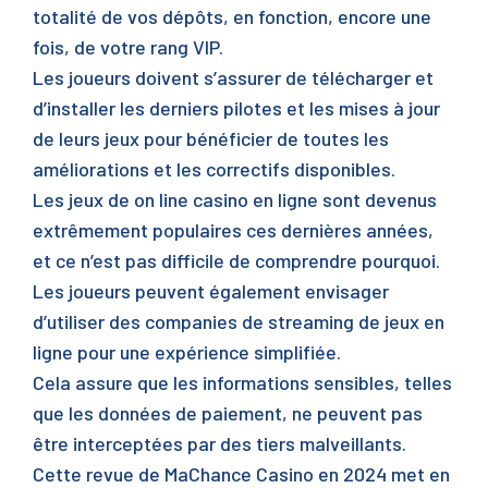
totalité de vos dépôts, en fonction, encore une
fois, de votre rang VIP.
Les joueurs doivent s’assurer de télécharger et
d’installer les derniers pilotes et les mises à jour
de leurs jeux pour bénéficier de toutes les
améliorations et les correctifs disponibles.
Les jeux de on line casino en ligne sont devenus
extrêmement populaires ces dernières années,
et ce n’est pas difficile de comprendre pourquoi.
Les joueurs peuvent également envisager
d’utiliser des companies de streaming de jeux en
ligne pour une expérience simplifiée.
Cela assure que les informations sensibles, telles
que les données de paiement, ne peuvent pas
être interceptées par des tiers malveillants.
Cette revue de MaChance Casino en 2024 met en