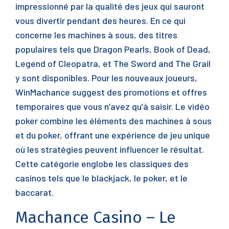
impressionné par la qualité des jeux qui sauront
vous divertir pendant des heures. En ce qui
concerne les machines à sous, des titres
populaires tels que Dragon Pearls, Book of Dead,
Legend of Cleopatra, et The Sword and The Grail
y sont disponibles. Pour les nouveaux joueurs,
WinMachance suggest des promotions et offres
temporaires que vous n’avez qu’à saisir. Le vidéo
poker combine les éléments des machines à sous
et du poker, offrant une expérience de jeu unique
où les stratégies peuvent influencer le résultat.
Cette catégorie englobe les classiques des
casinos tels que le blackjack, le poker, et le
baccarat.
Machance Casino – Le