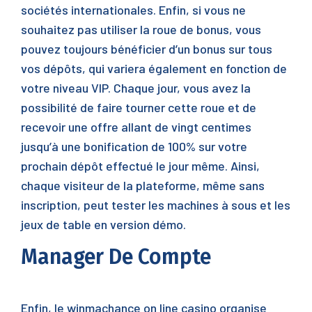
sociétés internationales. Enfin, si vous ne
souhaitez pas utiliser la roue de bonus, vous
pouvez toujours bénéficier d’un bonus sur tous
vos dépôts, qui variera également en fonction de
votre niveau VIP. Chaque jour, vous avez la
possibilité de faire tourner cette roue et de
recevoir une offre allant de vingt centimes
jusqu’à une bonification de 100% sur votre
prochain dépôt effectué le jour même. Ainsi,
chaque visiteur de la plateforme, même sans
inscription, peut tester les machines à sous et les
jeux de table en version démo.
Manager De Compte
Enfin, le winmachance on line casino organise