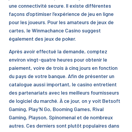
une connectivité secure. Il existe différentes
façons d’optimiser l’expérience de jeu en ligne
pour les joueurs. Pour les amateurs de jeux de
cartes, le Winmachance Casino suggest
également des jeux de poker.
Après avoir effectué la demande, comptez
environ vingt-quatre heures pour obtenir le
paiement, voire de trois à cinq jours en fonction
du pays de votre banque. Afin de présenter un
catalogue aussi important, le casino entretient
des partenariats avec les meilleurs fournisseurs
de logiciel du marché. À ce jour, on y voit Betsoft
Gaming, Play’N Go, Booming Games, Rival
Gaming, Playson, Spinomenal et de nombreux
autres. Ces derniers sont plutôt populaires dans