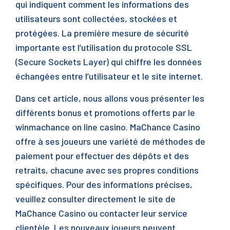
qui indiquent comment les informations des
utilisateurs sont collectées, stockées et
protégées. La première mesure de sécurité
importante est l’utilisation du protocole SSL
(Secure Sockets Layer) qui chiffre les données
échangées entre l’utilisateur et le site internet.
Dans cet article, nous allons vous présenter les
différents bonus et promotions offerts par le
winmachance on line casino. MaChance Casino
offre à ses joueurs une variété de méthodes de
paiement pour effectuer des dépôts et des
retraits, chacune avec ses propres conditions
spécifiques. Pour des informations précises,
veuillez consulter directement le site de
MaChance Casino ou contacter leur service
clientèle. Les nouveaux joueurs peuvent