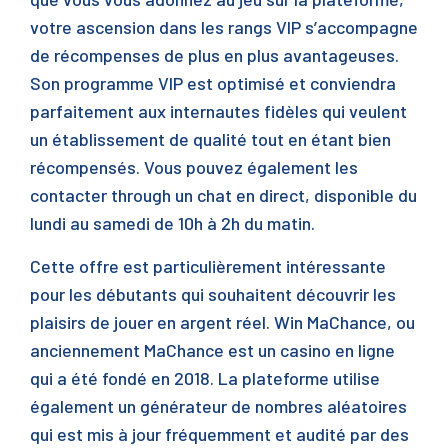
votre ascension dans les rangs VIP s’accompagne
de récompenses de plus en plus avantageuses.
Son programme VIP est optimisé et conviendra
parfaitement aux internautes fidèles qui veulent
un établissement de qualité tout en étant bien
récompensés. Vous pouvez également les
contacter through un chat en direct, disponible du
lundi au samedi de 10h à 2h du matin.
Cette offre est particulièrement intéressante
pour les débutants qui souhaitent découvrir les
plaisirs de jouer en argent réel. Win MaChance, ou
anciennement MaChance est un casino en ligne
qui a été fondé en 2018. La plateforme utilise
également un générateur de nombres aléatoires
qui est mis à jour fréquemment et audité par des