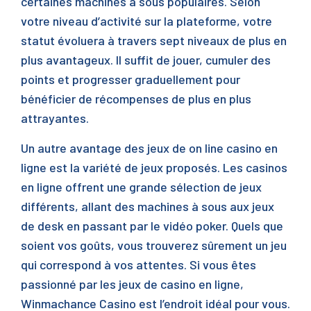
certaines machines à sous populaires. Selon
votre niveau d’activité sur la plateforme, votre
statut évoluera à travers sept niveaux de plus en
plus avantageux. Il suffit de jouer, cumuler des
points et progresser graduellement pour
bénéficier de récompenses de plus en plus
attrayantes.
Un autre avantage des jeux de on line casino en
ligne est la variété de jeux proposés. Les casinos
en ligne offrent une grande sélection de jeux
différents, allant des machines à sous aux jeux
de desk en passant par le vidéo poker. Quels que
soient vos goûts, vous trouverez sûrement un jeu
qui correspond à vos attentes. Si vous êtes
passionné par les jeux de casino en ligne,
Winmachance Casino est l’endroit idéal pour vous.