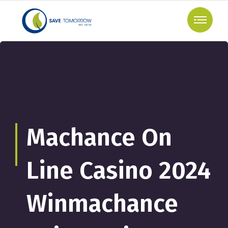
Machance On
Line Casino 2024
Winmachance