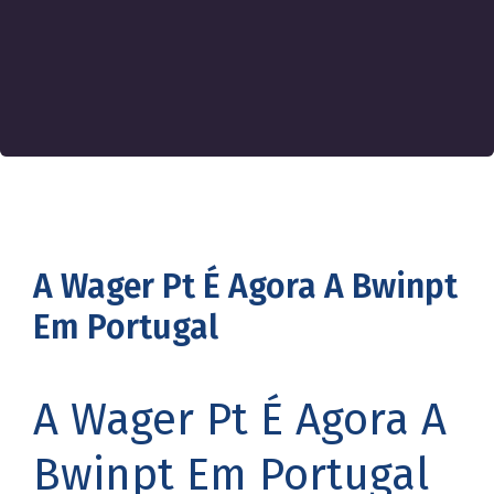
A Wager Pt É Agora A Bwinpt
Em Portugal
A Wager Pt É Agora A
Bwinpt Em Portugal