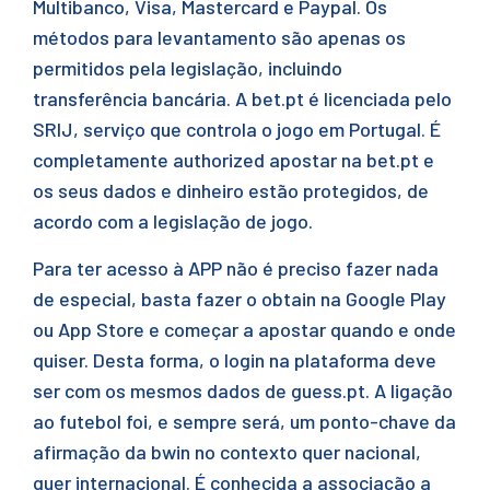
Multibanco, Visa, Mastercard e Paypal. Os
métodos para levantamento são apenas os
permitidos pela legislação, incluindo
transferência bancária. A bet.pt é licenciada pelo
SRIJ, serviço que controla o jogo em Portugal. É
completamente authorized apostar na bet.pt e
os seus dados e dinheiro estão protegidos, de
acordo com a legislação de jogo.
Para ter acesso à APP não é preciso fazer nada
de especial, basta fazer o obtain na Google Play
ou App Store e começar a apostar quando e onde
quiser. Desta forma, o login na plataforma deve
ser com os mesmos dados de guess.pt. A ligação
ao futebol foi, e sempre será, um ponto-chave da
afirmação da bwin no contexto quer nacional,
quer internacional. É conhecida a associação a