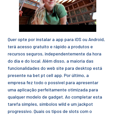
Quer opte por instalar a app para iOS ou Android,
terá acesso gratuito e rápido a produtos e
recursos seguros, independentemente da hora
do dia e do local. Além disso, a maioria das
funcionalidades do web site para desktop está
presente na bet pt cell app. Por último, a
empresa fez todo o possível para apresentar
uma aplicação perfeitamente otimizada para
qualquer modelo de gadget. Ao completar esta
tarefa simples, símbolos wild e um jackpot
progressivo. Quais os tipos de slots com o