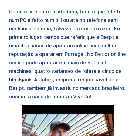
Como o site corre muito bem, tudo o que é feito
num PC é feito num pill ou até no telefone sem
nenhum problema, talvez seja essa a razão. Em
primeiro lugar, temos que referir que a Betpt é
uma das casas de apostas online com melhor
reputação a operar em Portugal. No Bet.pt on line
casino pode apostar em mais de 500 slot
machines, quatro variantes de roleta e cinco de
blackjack. A Gobet, empresa responsável pela
Bet pt, também já investiu no mercado brasileiro,
criando a casa de apostas VivaGol.