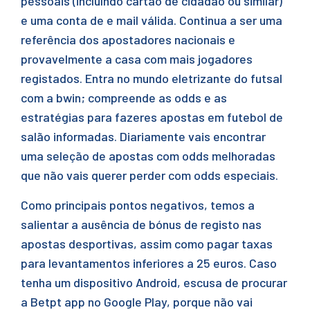
pessoais (incluíndo cartão de cidadão ou similar)
e uma conta de e mail válida. Continua a ser uma
referência dos apostadores nacionais e
provavelmente a casa com mais jogadores
registados. Entra no mundo eletrizante do futsal
com a bwin; compreende as odds e as
estratégias para fazeres apostas em futebol de
salão informadas. Diariamente vais encontrar
uma seleção de apostas com odds melhoradas
que não vais querer perder com odds especiais.
Como principais pontos negativos, temos a
salientar a ausência de bónus de registo nas
apostas desportivas, assim como pagar taxas
para levantamentos inferiores a 25 euros. Caso
tenha um dispositivo Android, escusa de procurar
a Betpt app no Google Play, porque não vai