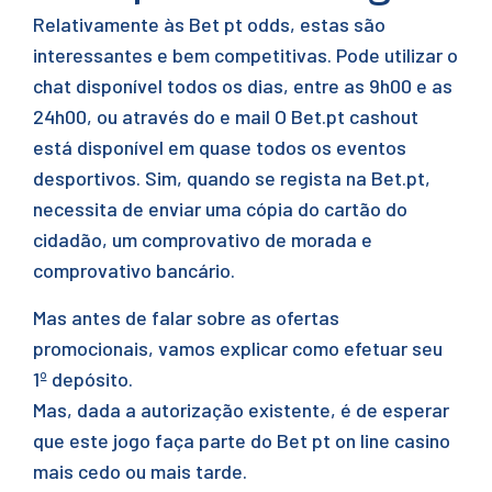
Relativamente às Bet pt odds, estas são
interessantes e bem competitivas. Pode utilizar o
chat disponível todos os dias, entre as 9h00 e as
24h00, ou através do e mail O Bet.pt cashout
está disponível em quase todos os eventos
desportivos. Sim, quando se regista na Bet.pt,
necessita de enviar uma cópia do cartão do
cidadão, um comprovativo de morada e
comprovativo bancário.
Mas antes de falar sobre as ofertas
promocionais, vamos explicar como efetuar seu
1º depósito.
Mas, dada a autorização existente, é de esperar
que este jogo faça parte do Bet pt on line casino
mais cedo ou mais tarde.