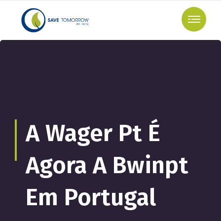
A Wager Pt É
Agora A Bwinpt
Em Portugal