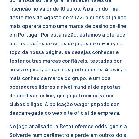
inscrição no valor de 10 euros. A partir do final
deste mês de Agosto de 2022, o guess.pt já não
mais operará como uma marca de casino on-line
em Portugal. Por esta razão, estamos a oferecer
outras opções de sítios de jogos de on-line, no
topo da nossa página, se desejas conhecer e
testar outras marcas confiáveis, testadas por
nossa equipa, de casinos portugueses. A bwin, a
mais conhecida marca do grupo, e um dos
operadores líderes a nível mundial de apostas
desportivas online, que já patrocinou vários
clubes e ligas. A aplicação wager pt pode ser
descarregada do web site oficial da empresa.
No jogo analisado, a Betpt oferece odds iguais à
Solverde num parâmetro e perde em outros dois.