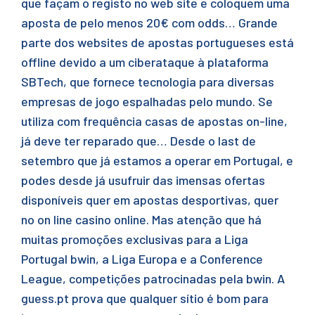
que façam o registo no web site e coloquem uma
aposta de pelo menos 20€ com odds… Grande
parte dos websites de apostas portugueses está
offline devido a um ciberataque à plataforma
SBTech, que fornece tecnologia para diversas
empresas de jogo espalhadas pelo mundo. Se
utiliza com frequência casas de apostas on-line,
já deve ter reparado que… Desde o last de
setembro que já estamos a operar em Portugal, e
podes desde já usufruir das imensas ofertas
disponíveis quer em apostas desportivas, quer
no on line casino online. Mas atenção que há
muitas promoções exclusivas para a Liga
Portugal bwin, a Liga Europa e a Conference
League, competições patrocinadas pela bwin. A
guess.pt prova que qualquer sítio é bom para