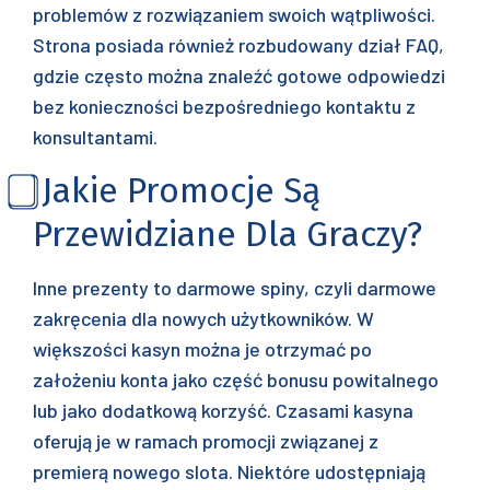
problemów z rozwiązaniem swoich wątpliwości.
Strona posiada również rozbudowany dział FAQ,
gdzie często można znaleźć gotowe odpowiedzi
bez konieczności bezpośredniego kontaktu z
konsultantami.
⃣ Jakie Promocje Są
Przewidziane Dla Graczy?
Inne prezenty to darmowe spiny, czyli darmowe
zakręcenia dla nowych użytkowników. W
większości kasyn można je otrzymać po
założeniu konta jako część bonusu powitalnego
lub jako dodatkową korzyść. Czasami kasyna
oferują je w ramach promocji związanej z
premierą nowego slota. Niektóre udostępniają