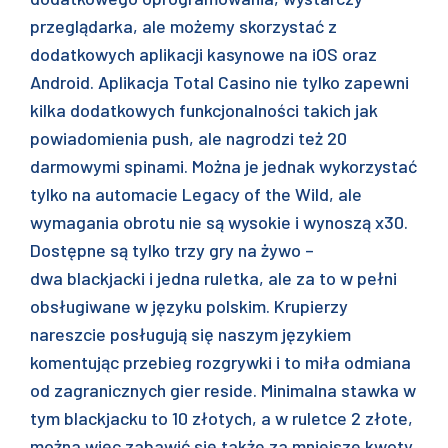
przeglądarka, ale możemy skorzystać z
dodatkowych aplikacji kasynowe na iOS oraz
Android. Aplikacja Total Casino nie tylko zapewni
kilka dodatkowych funkcjonalności takich jak
powiadomienia push, ale nagrodzi też 20
darmowymi spinami. Można je jednak wykorzystać
tylko na automacie Legacy of the Wild, ale
wymagania obrotu nie są wysokie i wynoszą x30.
Dostępne są tylko trzy gry na żywo –
dwa blackjacki i jedna ruletka, ale za to w pełni
obsługiwane w języku polskim. Krupierzy
nareszcie posługują się naszym językiem
komentując przebieg rozgrywki i to miła odmiana
od zagranicznych gier reside. Minimalna stawka w
tym blackjacku to 10 złotych, a w ruletce 2 złote,
można więc zabawić się także za mniejsze kwoty,