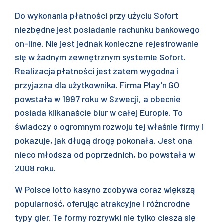
Do wykonania płatności przy użyciu Sofort
niezbędne jest posiadanie rachunku bankowego
on-line. Nie jest jednak konieczne rejestrowanie
się w żadnym zewnętrznym systemie Sofort.
Realizacja płatności jest zatem wygodna i
przyjazna dla użytkownika. Firma Play’n GO
powstała w 1997 roku w Szwecji, a obecnie
posiada kilkanaście biur w całej Europie. To
świadczy o ogromnym rozwoju tej właśnie firmy i
pokazuje, jak długą drogę pokonała. Jest ona
nieco młodsza od poprzednich, bo powstała w
2008 roku.
W Polsce lotto kasyno zdobywa coraz większą
popularność, oferując atrakcyjne i różnorodne
typy gier. Te formy rozrywki nie tylko cieszą się