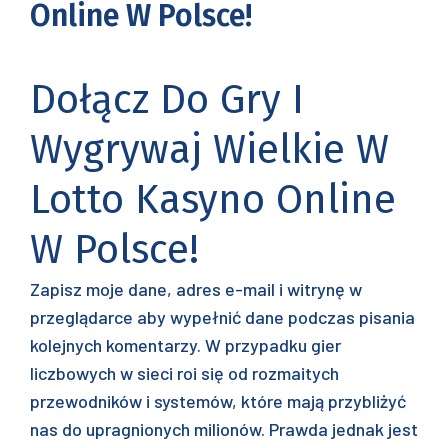
Online W Polsce!
Dołącz Do Gry I
Wygrywaj Wielkie W
Lotto Kasyno Online
W Polsce!
Zapisz moje dane, adres e-mail i witrynę w
przeglądarce aby wypełnić dane podczas pisania
kolejnych komentarzy. W przypadku gier
liczbowych w sieci roi się od rozmaitych
przewodników i systemów, które mają przybliżyć
nas do upragnionych milionów. Prawda jednak jest