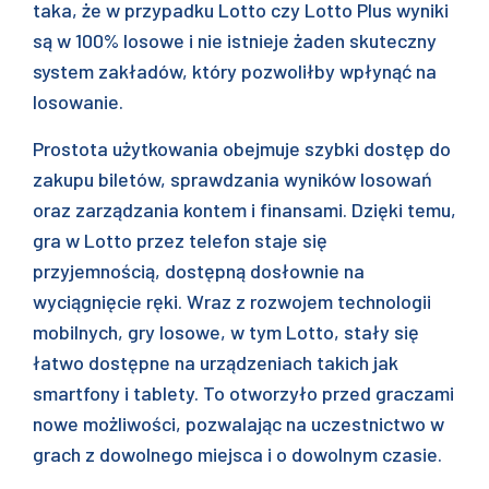
taka, że w przypadku Lotto czy Lotto Plus wyniki
są w 100% losowe i nie istnieje żaden skuteczny
system zakładów, który pozwoliłby wpłynąć na
losowanie.
Prostota użytkowania obejmuje szybki dostęp do
zakupu biletów, sprawdzania wyników losowań
oraz zarządzania kontem i finansami. Dzięki temu,
gra w Lotto przez telefon staje się
przyjemnością, dostępną dosłownie na
wyciągnięcie ręki. Wraz z rozwojem technologii
mobilnych, gry losowe, w tym Lotto, stały się
łatwo dostępne na urządzeniach takich jak
smartfony i tablety. To otworzyło przed graczami
nowe możliwości, pozwalając na uczestnictwo w
grach z dowolnego miejsca i o dowolnym czasie.