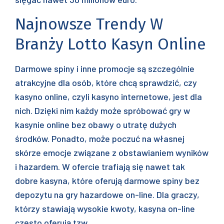
Najnowsze Trendy W
Branży Lotto Kasyn Online
Darmowe spiny i inne promocje są szczególnie
atrakcyjne dla osób, które chcą sprawdzić, czy
kasyno online, czyli kasyno internetowe, jest dla
nich. Dzięki nim każdy może spróbować gry w
kasynie online bez obawy o utratę dużych
środków. Ponadto, może poczuć na własnej
skórze emocje związane z obstawianiem wyników
i hazardem. W ofercie trafiają się nawet tak
dobre kasyna, które oferują darmowe spiny bez
depozytu na gry hazardowe on-line. Dla graczy,
którzy stawiają wysokie kwoty, kasyna on-line
często oferują tzw.