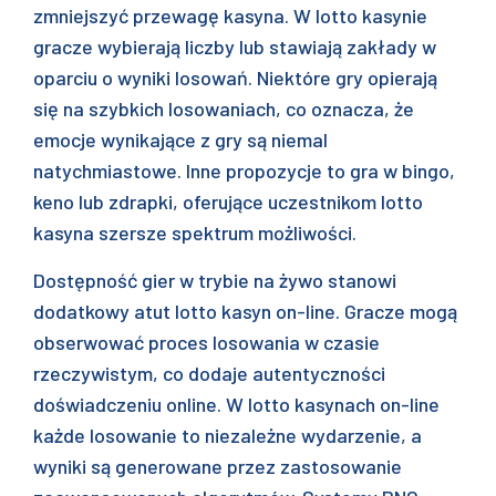
zmniejszyć przewagę kasyna. W lotto kasynie
gracze wybierają liczby lub stawiają zakłady w
oparciu o wyniki losowań. Niektóre gry opierają
się na szybkich losowaniach, co oznacza, że
emocje wynikające z gry są niemal
natychmiastowe. Inne propozycje to gra w bingo,
keno lub zdrapki, oferujące uczestnikom lotto
kasyna szersze spektrum możliwości.
Dostępność gier w trybie na żywo stanowi
dodatkowy atut lotto kasyn on-line. Gracze mogą
obserwować proces losowania w czasie
rzeczywistym, co dodaje autentyczności
doświadczeniu online. W lotto kasynach on-line
każde losowanie to niezależne wydarzenie, a
wyniki są generowane przez zastosowanie