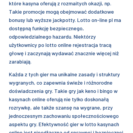
które kasyna oferują z rozmaitych okazji, np.
Takie promocje mogą obejmować dodatkowe
bonusy lub wyższe jackpotty. Lotto on-line pl ma
dostępną funkcję bezpiecznego,
odpowiedzialnego hazardu. Niektórzy
użytkownicy po lotto online rejestracja tracą
głowę i zaczynają wydawać znacznie więcej niż
zarabiają.
Każda z tych gier ma unikalne zasady i struktury
wygranych, co zapewnia świeże i różnorodne
doświadczenia gry. Takie gry jak keno i bingo w
kasynach online oferują nie tylko doskonałą
rozrywkę, ale także szansę na wygrane, przy
jednoczesnym zachowaniu społecznościowego
aspektu gry. Efektywność gier w lotto kasynach
online jest nieodłączna od sprawnej i bezpiecznej