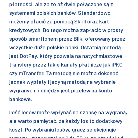
płatności, ale za to aż dwie połączone są z
systemami polskich banków. Standardowo
możemy płacić za pomocą Skrill oraz kart
kredytowych. Do tego można zapłacić w prosty
sposób smartfonem przez Blik, oferowany przez
wszystkie duże polskie banki. Ostatnią metodą
jest DotPay, który pozwala na natychmiastowe
transfery przez takie kanały płatnicze jak iPKO
czy mTransfer. Tą metodą nie można dokonać
jednak wypłaty i jedyną metodą na wybranie
wygranych pieniędzy jest przelew na konto
bankowe.
Ilość losów może wpłynąć na szansę na wygraną,
ale warto pamiętać, że każdy los to dodatkowy
koszt. Po wybraniu losów, gracz selekcjonuje