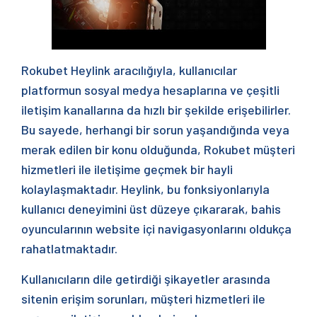
Rokubet Heylink aracılığıyla, kullanıcılar
platformun sosyal medya hesaplarına ve çeşitli
iletişim kanallarına da hızlı bir şekilde erişebilirler.
Bu sayede, herhangi bir sorun yaşandığında veya
merak edilen bir konu olduğunda, Rokubet müşteri
hizmetleri ile iletişime geçmek bir hayli
kolaylaşmaktadır. Heylink, bu fonksiyonlarıyla
kullanıcı deneyimini üst düzeye çıkararak, bahis
oyuncularının website içi navigasyonlarını oldukça
rahatlatmaktadır.
Kullanıcıların dile getirdiği şikayetler arasında
sitenin erişim sorunları, müşteri hizmetleri ile