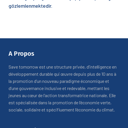
gözlemlenmektedir.
A Propos
Save tomorrow est une structure privée, d’intelligence en
développement durable qui œuvre depuis plus de 10 ans à
la promotion d’un nouveau paradigme économique et
d’une gouvernance inclusive et redevable, mettant les
jeunes au cœur de l’action transformatrice nationale. Elle
est spécialisée dans la promotion de l’économie verte,
sociale, solidaire et spécifiuement l’économie du climat.