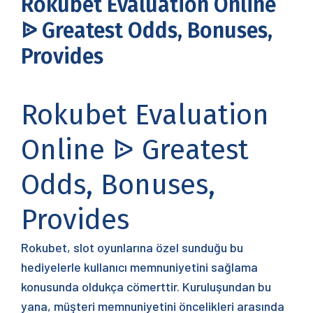
Rokubet Evaluation Online
ᐉ Greatest Odds, Bonuses,
Provides
Rokubet Evaluation
Online ᐉ Greatest
Odds, Bonuses,
Provides
Rokubet, slot oyunlarına özel sunduğu bu
hediyelerle kullanıcı memnuniyetini sağlama
konusunda oldukça cömerttir. Kuruluşundan bu
yana, müşteri memnuniyetini öncelikleri arasında