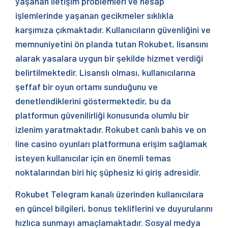
yaşanan iletişim problemleri ve hesap
işlemlerinde yaşanan gecikmeler sıklıkla
karşımıza çıkmaktadır. Kullanıcıların güvenliğini ve
memnuniyetini ön planda tutan Rokubet, lisansını
alarak yasalara uygun bir şekilde hizmet verdiği
belirtilmektedir. Lisanslı olması, kullanıcılarına
şeffaf bir oyun ortamı sunduğunu ve
denetlendiklerini göstermektedir, bu da
platformun güvenilirliği konusunda olumlu bir
izlenim yaratmaktadır. Rokubet canlı bahis ve on
line casino oyunları platformuna erişim sağlamak
isteyen kullanıcılar için en önemli temas
noktalarından biri hiç şüphesiz ki giriş adresidir.
Rokubet Telegram kanalı üzerinden kullanıcılara
en güncel bilgileri, bonus tekliflerini ve duyurularını
hızlıca sunmayı amaçlamaktadır. Sosyal medya