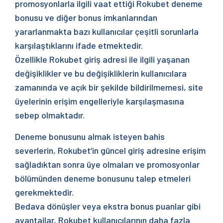
promosyonlarla ilgili vaat ettiği Rokubet deneme
bonusu ve diğer bonus imkanlarından
yararlanmakta bazı kullanıcılar çeşitli sorunlarla
karşılaştıklarını ifade etmektedir.
Özellikle Rokubet giriş adresi ile ilgili yaşanan
değişiklikler ve bu değişikliklerin kullanıcılara
zamanında ve açık bir şekilde bildirilmemesi, site
üyelerinin erişim engelleriyle karşılaşmasına
sebep olmaktadır.
Deneme bonusunu almak isteyen bahis
severlerin, Rokubet‘in güncel giriş adresine erişim
sağladıktan sonra üye olmaları ve promosyonlar
bölümünden deneme bonusunu talep etmeleri
gerekmektedir.
Bedava dönüşler veya ekstra bonus puanlar gibi
avantajlar, Rokubet kullanıcılarının daha fazla