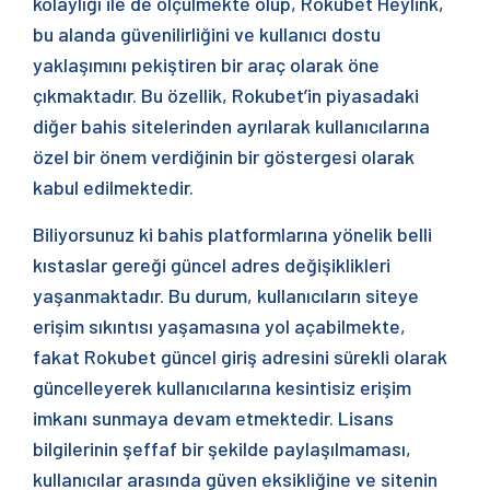
kolaylığı ile de ölçülmekte olup, Rokubet Heylink,
bu alanda güvenilirliğini ve kullanıcı dostu
yaklaşımını pekiştiren bir araç olarak öne
çıkmaktadır. Bu özellik, Rokubet’in piyasadaki
diğer bahis sitelerinden ayrılarak kullanıcılarına
özel bir önem verdiğinin bir göstergesi olarak
kabul edilmektedir.
Biliyorsunuz ki bahis platformlarına yönelik belli
kıstaslar gereği güncel adres değişiklikleri
yaşanmaktadır. Bu durum, kullanıcıların siteye
erişim sıkıntısı yaşamasına yol açabilmekte,
fakat Rokubet güncel giriş adresini sürekli olarak
güncelleyerek kullanıcılarına kesintisiz erişim
imkanı sunmaya devam etmektedir. Lisans
bilgilerinin şeffaf bir şekilde paylaşılmaması,
kullanıcılar arasında güven eksikliğine ve sitenin