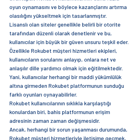
oyun oynamasını ve böylece kazançlarını artırma
olasılığını yükseltmek için tasarlanmıştır.
Lisanslı olan siteler genellikle belirli bir otorite
tarafından düzenli olarak denetlenir ve bu,
kullanıcılar için büyük bir güven unsuru teşkil eder.
Özellikle Rokubet müşteri hizmetleri ekipleri,
kullanıcıların sorularını anlayıp, onlara net ve
anlaşılır dille yardımcı olmak için eğitilmektedir.
Yani, kullanıcılar herhangi bir maddi yükümlülük
altına girmeden Rokubet platformunun sunduğu
farklı oyunları oynayabilirler.
Rokubet kullanıcılarının sıklıkla karşılaştığı
konulardan biri, bahis platformunun erişim
adresinin zaman zaman değişmesidir.
Ancak, herhangi bir sorun yaşanması durumunda,
Rokubet müşteri hizmetleriyle iletişime geçmek,