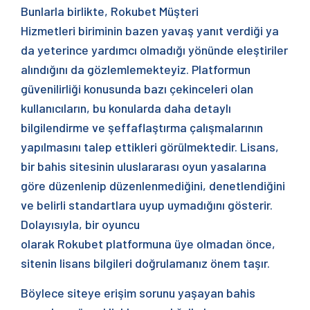
Bunlarla birlikte, Rokubet Müşteri
Hizmetleri biriminin bazen yavaş yanıt verdiği ya
da yeterince yardımcı olmadığı yönünde eleştiriler
alındığını da gözlemlemekteyiz. Platformun
güvenilirliği konusunda bazı çekinceleri olan
kullanıcıların, bu konularda daha detaylı
bilgilendirme ve şeffaflaştırma çalışmalarının
yapılmasını talep ettikleri görülmektedir. Lisans,
bir bahis sitesinin uluslararası oyun yasalarına
göre düzenlenip düzenlenmediğini, denetlendiğini
ve belirli standartlara uyup uymadığını gösterir.
Dolayısıyla, bir oyuncu
olarak Rokubet platformuna üye olmadan önce,
sitenin lisans bilgileri doğrulamanız önem taşır.
Böylece siteye erişim sorunu yaşayan bahis