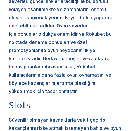
severler, güncel linkler aracılığı ile bu sorunu
kolayca aşabilmekte ve zamanlarını önemli
olayları kaçırmak yerine, keyifli bahis yaparak
geçirebilmektedirler. Oyun severler
için bonuslar oldukça önemlidir ve Rokubet bu
noktada deneme bonusları ve özel
promosyonlar ile oyun heyecanını ikiye
katlamaktadır. Bedava dönüşler veya ekstra
bonus puanlar gibi avantajlar, Rokubet
kullanıcılarının daha fazla oyun oynamasını ve
böylece kazançlarını artırma olasılığını
yükseltmek için tasarlanmıştır.
Slots
Güvenilir olmayan kaynaklarla vakit geçirip,
kazançlarını riske atmak istemeyen bahis ve oyun