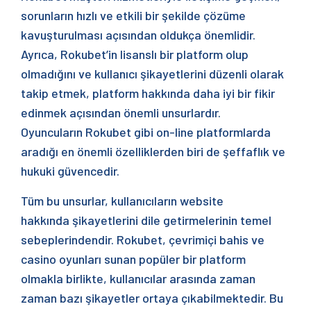
sorunların hızlı ve etkili bir şekilde çözüme
kavuşturulması açısından oldukça önemlidir.
Ayrıca, Rokubet’in lisanslı bir platform olup
olmadığını ve kullanıcı şikayetlerini düzenli olarak
takip etmek, platform hakkında daha iyi bir fikir
edinmek açısından önemli unsurlardır.
Oyuncuların Rokubet gibi on-line platformlarda
aradığı en önemli özelliklerden biri de şeffaflık ve
hukuki güvencedir.
Tüm bu unsurlar, kullanıcıların website
hakkında şikayetlerini dile getirmelerinin temel
sebeplerindendir. Rokubet, çevrimiçi bahis ve
casino oyunları sunan popüler bir platform
olmakla birlikte, kullanıcılar arasında zaman
zaman bazı şikayetler ortaya çıkabilmektedir. Bu