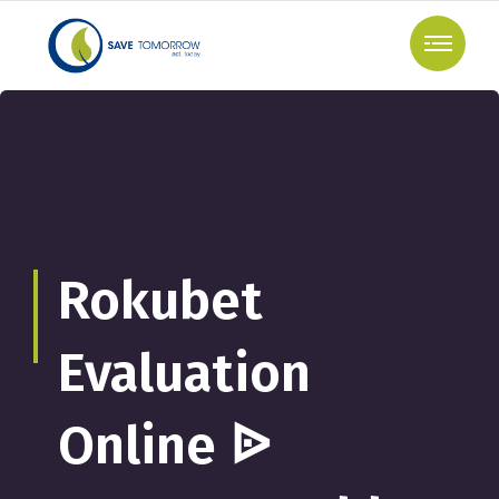
Rokubet
Evaluation
Online ᐉ