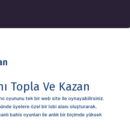
an
nı Topla Ve Kazan
o oyununu tek bir web site ile oynayabilirsiniz.
nde üyelere özel bir lobi alanı oluşturarak,
nlı bahis oyunları ile anlık bir biçimde yüksek