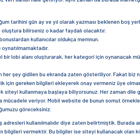
m tarihini gün ay ve yıl olarak yazması beklenen boş yerl
oluştura bilirseniz o kadar faydalı olacaktır.
 bonuslardan kullanıcılar oldukça memnun.
rı oynatılmamaktadır.
l bir lobi alanı oluşturarak, her kategori için oynanacak m
 her şey gidilen bu ekranda zaten gösteriliyor. Fakat biz ne
için gereken bilgileri ekleyerek onay vermeniz üye olmanız 
lerek siteyi kullanmaya başlaya biliyorsunuz. Her zaman dile
na mücadele veriyor. Mobil website de bunun somut örnekle
uğumuzu göreceksiniz.
riş adresleri kullanılmalıdır diye zaten belirtmiştik. Bura
 bilgileri vermektir. Bu bilgiler ise siteyi kullanacak olan k