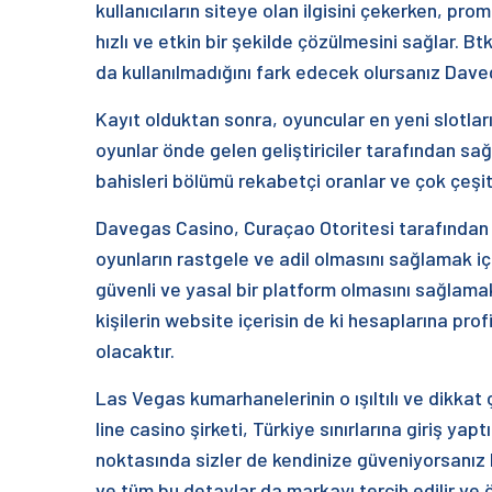
kullanıcıların siteye olan ilgisini çekerken, prom
hızlı ve etkin bir şekilde çözülmesini sağlar. Btk
da kullanılmadığını fark edecek olursanız Daveg
Kayıt olduktan sonra, oyuncular en yeni slotları
oyunlar önde gelen geliştiriciler tarafından sağl
bahisleri bölümü rekabetçi oranlar ve çok çeşitli
Davegas Casino, Curaçao Otoritesi tarafından l
oyunların rastgele ve adil olmasını sağlamak i
güvenli ve yasal bir platform olmasını sağlamak
kişilerin website içerisin de ki hesaplarına prof
olacaktır.
Las Vegas kumarhanelerinin o ışıltılı ve dikkat 
line casino şirketi, Türkiye sınırlarına giriş yap
noktasında sizler de kendinize güveniyorsanız b
ve tüm bu detaylar da markayı tercih edilir ve 