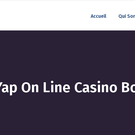
Accueil
Qui So
Yap On Line Casino B