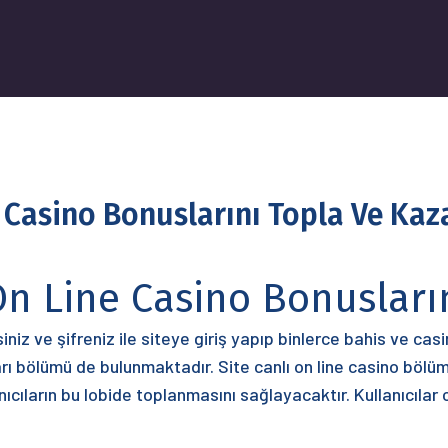
e Casino Bonuslarını Topla Ve Kaz
On Line Casino Bonusları
z ve şifreniz ile siteye giriş yapıp binlerce bahis ve casin
 bölümü de bulunmaktadır. Site canlı on line casino bölümü
ıların bu lobide toplanmasını sağlayacaktır. Kullanıcılar ca