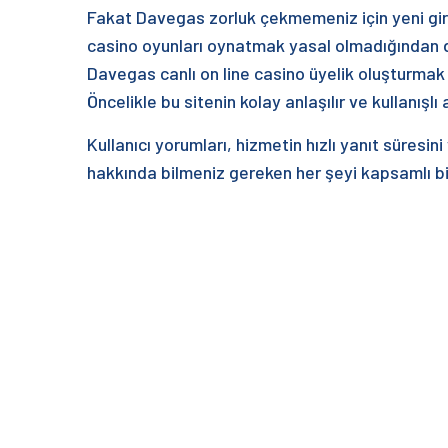
Fakat Davegas zorluk çekmemeniz için yeni giri
casino oyunları oynatmak yasal olmadığından dol
Davegas canlı on line casino üyelik oluşturmak 
Öncelikle bu sitenin kolay anlaşılır ve kullanışlı 
Kullanıcı yorumları, hizmetin hızlı yanıt süresin
hakkında bilmeniz gereken her şeyi kapsamlı bir