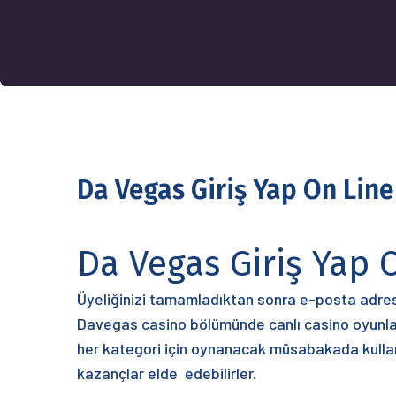
Da Vegas Giriş Yap On Lin
Da Vegas Giriş Yap 
Üyeliğinizi tamamladıktan sonra e-posta adresini
Davegas casino bölümünde canlı casino oyunları
her kategori için oynanacak müsabakada kullanıc
kazançlar elde edebilirler.