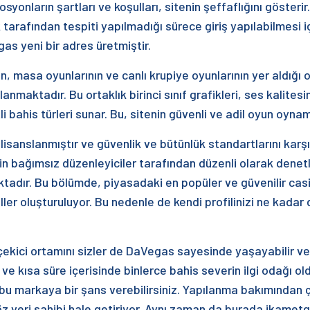
osyonların şartları ve koşulları, sitenin şeffaflığını gösterir
 tarafından tespiti yapılmadığı sürece giriş yapılabilmesi içi
as yeni bir adres üretmiştir.
n, masa oyunlarının ve canlı krupiye oyunlarının yer aldığı
anmaktadır. Bu ortaklık birinci sınıf grafikleri, ses kalites
 bahis türleri sunar. Bu, sitenin güvenli ve adil oyun oynam
isanslanmıştır ve güvenlik ve bütünlük standartlarını karş
çin bağımsız düzenleyiciler tarafından düzenli olarak den
tadır. Bu bölümde, piyasadaki en popüler ve güvenilir casi
iller oluşturuluyor. Bu nedenle de kendi profilinizi ne kadar
çekici ortamını sizler de DaVegas sayesinde yaşayabilir ve ke
tı ve kısa süre içerisinde binlerce bahis severin ilgi odağı ol
u markaya bir şans verebilirsiniz. Yapılanma bakımından ço
öz veri sahibi hale getiriyor. Aynı zaman da burada ikametg