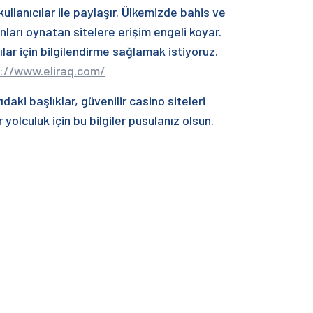
lanıcılar ile paylaşır. Ülkemizde bahis ve
ları oynatan sitelere erişim engeli koyar.
lar için bilgilendirme sağlamak istiyoruz.
://www.eliraq.com/
daki başlıklar, güvenilir casino siteleri
olculuk için bu bilgiler pusulanız olsun.