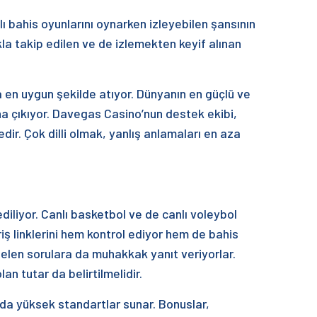
lı bahis oyunlarını oynarken izleyebilen şansının
ıkla takip edilen ve de izlemekten keyif alınan
 en uygun şekilde atıyor. Dünyanın en güçlü ve
sına çıkıyor. Davegas Casino’nun destek ekibi,
ir. Çok dilli olmak, yanlış anlamaları en aza
ediliyor. Canlı basketbol ve de canlı voleybol
iş linklerini hem kontrol ediyor hem de bahis
elen sorulara da muhakkak yanıt veriyorlar.
an tutar da belirtilmelidir.
nda yüksek standartlar sunar. Bonuslar,