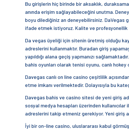
Bu girişlerin hiç birinde bir aksaklık, duraksa
anında erişim sağlayabileceğini unutma. Deneyi
boyu dilediğiniz an deneyebilirsiniz. DaVegas 
ifade etmek istiyoruz. Kalite ve profesyonellik
Da vegas üyeliği için sitenin üretmiş olduğu kay
adreslerini kullanmaktır. Buradan giriş yapamay
yapıldığı alana geçiş yapmanızı sağlamaktadır.
bahis oyunları olarak tenisi oyunu, canlı hokey 
Davegas canlı on line casino çeşitlilik açısınd
etme imkanı verilmektedir. Dolayısıyla bu kateg
Davegas bahis ve casino sitesi de yeni giriş ad
sosyal medya hesapları üzerinden kullanıcılar il
adreslerini takip etmeniz gerekiyor. Yeni giriş a
İyi bir on-line casino, uluslararası kabul görmüş